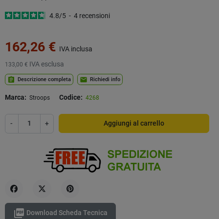
4.8
/
5
-
4
recensioni
162,26 €
IVA inclusa
IVA esclusa
133,00 €
assignment
mail
Descrizione completa
Richiedi info
Marca:
Codice:
Stroops
4268
-
+
Aggiungi al carrello
Condividi
Twitta
Pinterest

Download Scheda Tecnica