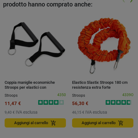
keyboard_arrow_left
keyboard_arrow_right
prodotto hanno comprato anche:
Preced
Suc
Coppia maniglie economiche
Elastico Slastix Stroops 180 cm
Stroops per elastici con
resistenza extra forte
moschettone
4350
4339O
Stroops
Stroops
11,47 €
56,30 €
IVA esclusa
IVA esclusa
9,40 €
46,15 €
add_shopping_cart
add_shopping_cart
Aggiungi al carrello
Aggiungi al carrello