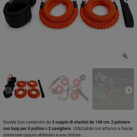
Precedente
Succ
zoom_in
keyboard_arrow_left
keyboard_arrow_right
Precedente
Succ
Double Gun composto da
2 coppie di elastici da 140 cm
,
2 polsiere
con loop per il pollice
e
2 cavigliere
. Utilizzabile con attacco a fascia
universale oppure abbinato a una cintura.