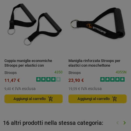
Coppia maniglie economiche
Maniglia rinforzata Stroops per
Stroops per elastici con
elastici con moschettone
moschettone
4350
4355N
Stroops
Stroops
11,47 €
23,90 €
IVA esclusa
IVA esclusa
9,40 €
19,59 €
add_shopping_cart
add_shopping_cart
Aggiungi al carrello
Aggiungi al carrello
16 altri prodotti nella stessa categoria:
keyboard_arrow_left
keyboard_arrow_right
Preced
Suc