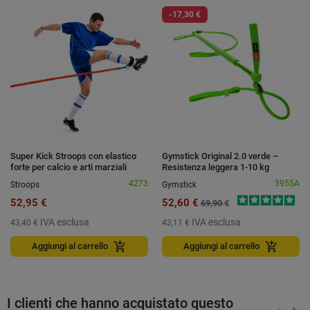
-17,30 €
Super Kick Stroops con elastico
Gymstick Original 2.0 verde –
forte per calcio e arti marziali
Resistenza leggera 1-10 kg
4273
3955A
Stroops
Gymstick
52,95 €
52,60 €
69,90 €
IVA esclusa
IVA esclusa
43,40 €
43,11 €
add_shopping_cart
add_shopping_cart
Aggiungi al carrello
Aggiungi al carrello
I clienti che hanno acquistato questo