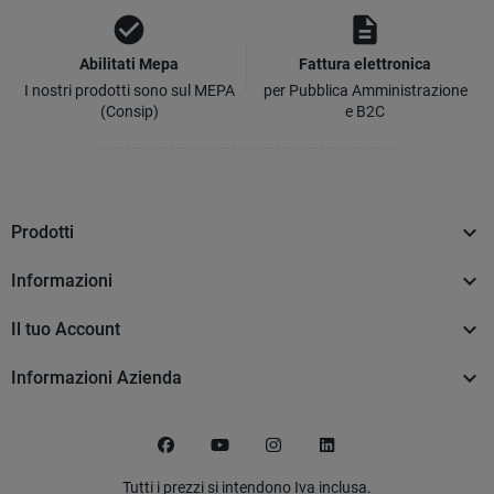
check_circle
description
Abilitati Mepa
Fattura elettronica
I nostri prodotti sono sul MEPA
per Pubblica Amministrazione
(Consip)
e B2C

Prodotti

Informazioni

Il tuo Account

Informazioni Azienda
Facebook
YouTube
Instagram
LinkedIn
Tutti i prezzi si intendono Iva inclusa.