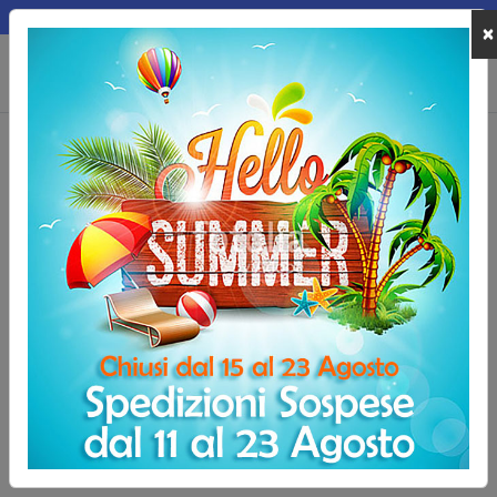
MEPA
×
0
Home
Sport Outdoor
Atletica
Lancio del disco
Lancio del disco
In questa categoria trovi
dischi da lancio
per
allenamento
,
competizione
e attività propedeutica, con modelli
soft
, versioni
in
gomma
, dischi tecnici in diversi pesi e
rastrelliere porta dischi
.
tune
Filtro