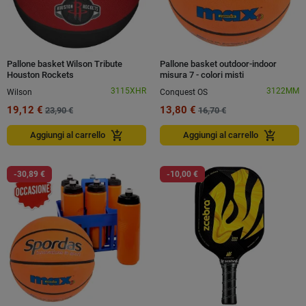
Pallone basket Wilson Tribute
Pallone basket outdoor-indoor
Houston Rockets
misura 7 - colori misti
3115XHR
3122MM
Wilson
Conquest OS
19,12 €
13,80 €
23,90 €
16,70 €
add_shopping_cart
add_shopping_cart
Aggiungi al carrello
Aggiungi al carrello
-30,89 €
-10,00 €