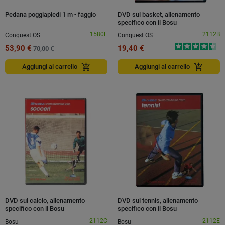
Pedana poggiapiedi 1 m - faggio
DVD sul basket, allenamento
specifico con il Bosu
1580F
2112B
Conquest OS
Conquest OS
53,90 €
19,40 €
70,00 €
add_shopping_cart
add_shopping_cart
Aggiungi al carrello
Aggiungi al carrello
DVD sul calcio, allenamento
DVD sul tennis, allenamento
specifico con il Bosu
specifico con il Bosu
2112C
2112E
Bosu
Bosu