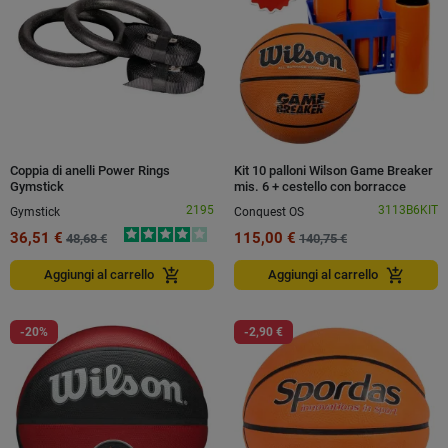
Coppia di anelli Power Rings
Kit 10 palloni Wilson Game Breaker
Gymstick
mis. 6 + cestello con borracce
2195
3113B6KIT
Gymstick
Conquest OS
36,51 €
115,00 €
48,68 €
140,75 €
add_shopping_cart
add_shopping_cart
Aggiungi al carrello
Aggiungi al carrello
-20%
-2,90 €