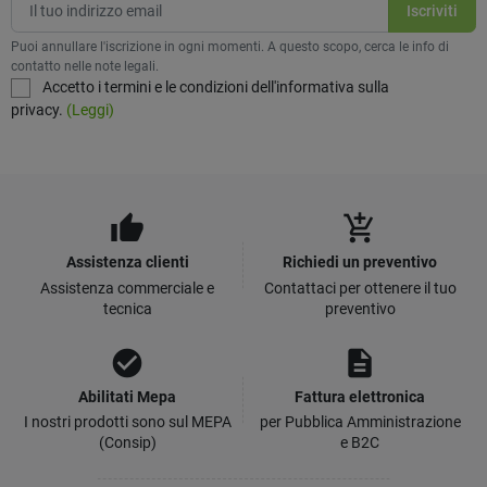
Puoi annullare l'iscrizione in ogni momenti. A questo scopo, cerca le info di
contatto nelle note legali.
Accetto i termini e le condizioni dell'informativa sulla
privacy.
(Leggi)
thumb_up
add_shopping_cart
Assistenza clienti
Richiedi un preventivo
Assistenza commerciale e
Contattaci per ottenere il tuo
tecnica
preventivo
check_circle
description
Abilitati Mepa
Fattura elettronica
I nostri prodotti sono sul MEPA
per Pubblica Amministrazione
(Consip)
e B2C