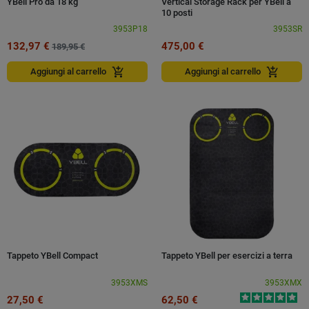
YBell Pro da 18 kg
Vertical Storage Rack per YBell a
10 posti
3953P18
3953SR
132,97 €
475,00 €
189,95 €
add_shopping_cart
add_shopping_cart
Aggiungi al carrello
Aggiungi al carrello
Tappeto YBell Compact
Tappeto YBell per esercizi a terra
3953XMS
3953XMX
27,50 €
62,50 €