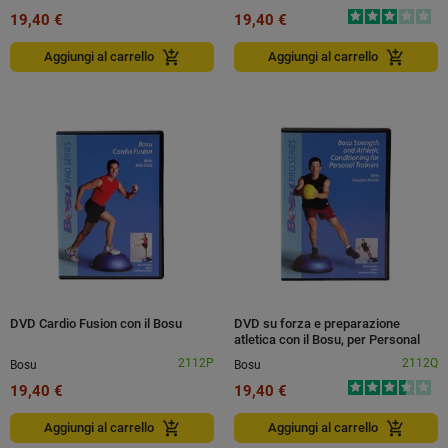
19,40 €
19,40 €
add_shopping_cart
add_shopping_cart
Aggiungi al carrello
Aggiungi al carrello
DVD Cardio Fusion con il Bosu
DVD su forza e preparazione
atletica con il Bosu, per Personal
Trainers
2112P
2112Q
Bosu
Bosu
19,40 €
19,40 €
add_shopping_cart
add_shopping_cart
Aggiungi al carrello
Aggiungi al carrello