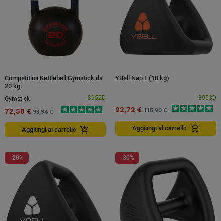
Competition Kettlebell Gymstick da
YBell Neo L (10 kg)
20 kg.
3952D
3953D
Gymstick
92,72 €
115,90 €
72,50 €
93,94 €
add_shopping_cart
Aggiungi al carrello
add_shopping_cart
Aggiungi al carrello
-20%
-30%