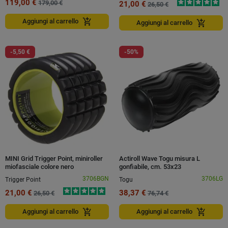
119,00 €
179,00 €
21,00 €
26,50 €
add_shopping_cart
Aggiungi al carrello
add_shopping_cart
Aggiungi al carrello
-5,50 €
-50%
MINI Grid Trigger Point, miniroller
Actiroll Wave Togu misura L
miofasciale colore nero
gonfiabile, cm. 53x23
3706BGN
3706LG
Trigger Point
Togu
21,00 €
38,37 €
26,50 €
76,74 €
add_shopping_cart
add_shopping_cart
Aggiungi al carrello
Aggiungi al carrello