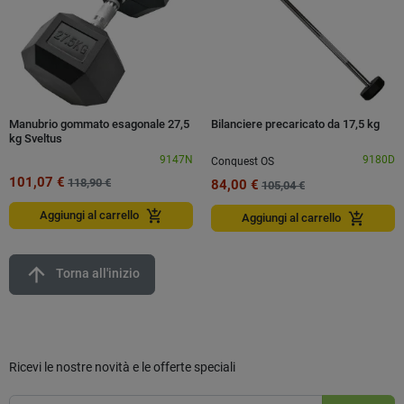
Manubrio gommato esagonale 27,5
Bilanciere precaricato da 17,5 kg
kg Sveltus
9147N
9180D
Conquest OS
101,07 €
118,90 €
84,00 €
105,04 €
add_shopping_cart
Aggiungi al carrello
add_shopping_cart
Aggiungi al carrello
arrow_upward
Torna all'inizio
Ricevi le nostre novità e le offerte speciali