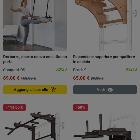
Dorbarre, sbarra danza con attacco
Espansione superiore per spalliere
porta
in acciaio
0292D
0321B
Conquest OS
BenchK
89,00 €
65,00 €
158,00 €
99,00 €
visibility
add_shopping_cart
Aggiungi al carrello
Vedi
-114,00 €
-50%