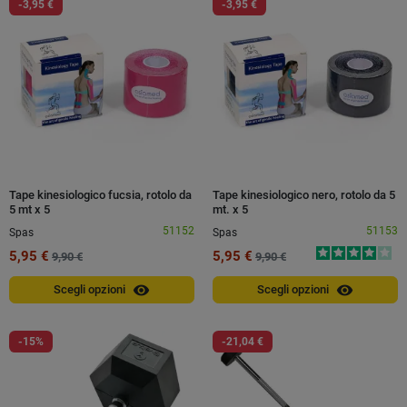
-3,95 €
-3,95 €
Tape kinesiologico fucsia, rotolo da
Tape kinesiologico nero, rotolo da 5
5 mt x 5
mt. x 5
51152
51153
Spas
Spas
5,95 €
5,95 €
9,90 €
9,90 €
visibility
visibility
Scegli opzioni
Scegli opzioni
-15%
-21,04 €