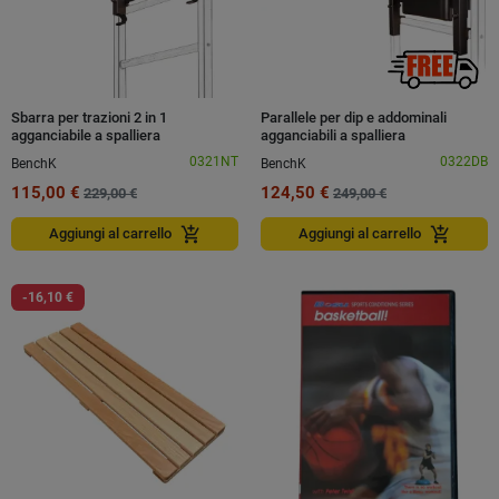
Sbarra per trazioni 2 in 1
Parallele per dip e addominali
agganciabile a spalliera
agganciabili a spalliera
0321NT
0322DB
BenchK
BenchK
115,00 €
124,50 €
229,00 €
249,00 €
add_shopping_cart
add_shopping_cart
Aggiungi al carrello
Aggiungi al carrello
-16,10 €