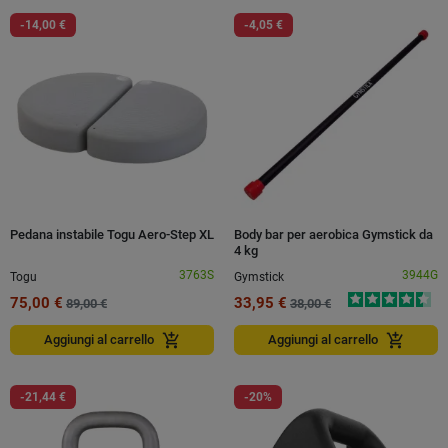
-14,00 €
-4,05 €
Pedana instabile Togu Aero-Step XL
Body bar per aerobica Gymstick da
4 kg
3763S
3944G
Togu
Gymstick
75,00 €
33,95 €
89,00 €
38,00 €
add_shopping_cart
add_shopping_cart
Aggiungi al carrello
Aggiungi al carrello
-21,44 €
-20%