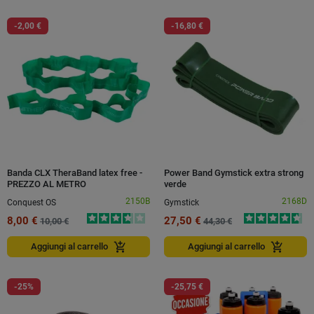
-2,00 €
-16,80 €
Banda CLX TheraBand latex free -
Power Band Gymstick extra strong
PREZZO AL METRO
verde
2150B
2168D
Conquest OS
Gymstick
8,00 €
27,50 €
10,00 €
44,30 €
add_shopping_cart
add_shopping_cart
Aggiungi al carrello
Aggiungi al carrello
-25%
-25,75 €