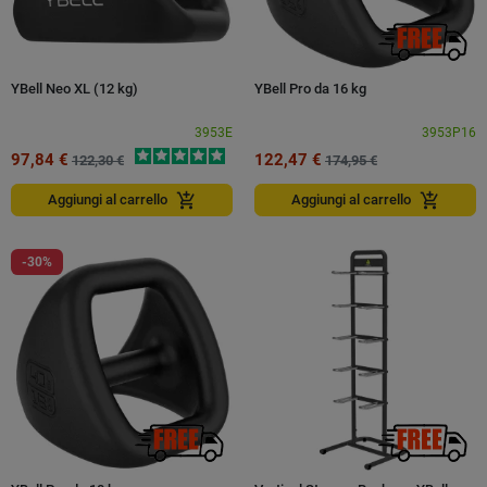
YBell Neo XL (12 kg)
YBell Pro da 16 kg
3953E
3953P16
97,84 €
122,47 €
122,30 €
174,95 €
add_shopping_cart
add_shopping_cart
Aggiungi al carrello
Aggiungi al carrello
-30%