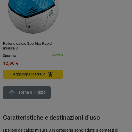
Pallone calcio Sportika Rapid
misura 3
3222S3
Sportika
12,90 €
add_shopping_cart
Aggiungi al carrello
arrow_upward
Torna all'inizio
Caratteristiche e destinazioni d’uso
I palloni da calcio misura 3 in categoria sono adatti a contesti di