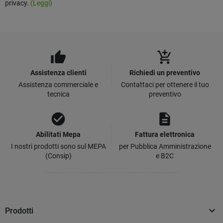
privacy.
(Leggi)
thumb_up
add_shopping_cart
Assistenza clienti
Richiedi un preventivo
Assistenza commerciale e
Contattaci per ottenere il tuo
tecnica
preventivo
check_circle
description
Abilitati Mepa
Fattura elettronica
I nostri prodotti sono sul MEPA
per Pubblica Amministrazione
(Consip)
e B2C

Prodotti