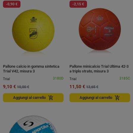
-0,90 €
-2,15 €
Pallone calcio in gomma sintetica
Pallone minicalcio Trial Ultima 42-3
Trial V42, misura 3
a triplo strato, misura 3
3180D
3185C
Trial
Trial
9,10 €
11,50 €
10,00 €
13,65 €
add_shopping_cart
add_shopping_cart
Aggiungi al carrello
Aggiungi al carrello