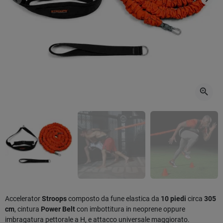
Precedente
Succ
zoom_in
Accelerator
Stroops
composto da fune elastica da
10 piedi
circa
305
cm
, cintura
Power Belt
con imbottitura in neoprene oppure
imbragatura pettorale a H, e attacco universale maggiorato.