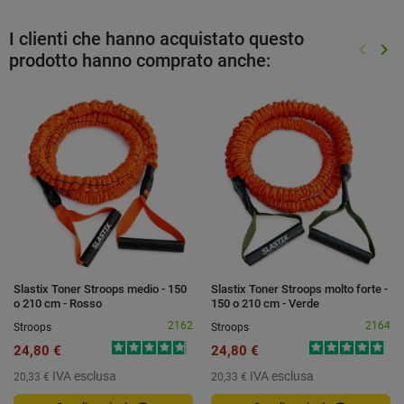
I clienti che hanno acquistato questo
keyboard_arrow_left
keyboard_arrow_right
prodotto hanno comprato anche:
Preced
Suc
Slastix Toner Stroops medio - 150
Slastix Toner Stroops molto forte -
o 210 cm - Rosso
150 o 210 cm - Verde
2162
2164
Stroops
Stroops
24,80 €
24,80 €
IVA esclusa
IVA esclusa
20,33 €
20,33 €