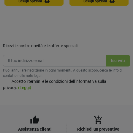
visibility
visibility
Scegli opzioni
Scegli opzioni
Ricevi le nostre novità e le offerte speciali
Puoi annullare l'iscrizione in ogni momenti. A questo scopo, cerca le info di
contatto nelle note legali.
Accetto i termini e le condizioni dell'informativa sulla
privacy.
(Leggi)
thumb_up
add_shopping_cart
Assistenza clienti
Richiedi un preventivo