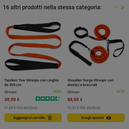
16 altri prodotti nella stessa categoria:
keyboard_arrow_left
keyboard_arrow_right
Preced
Suc
Tandem Tow Stroops con cinghia
Shoulder Surge Stroops con
da 305 cm
elastici e bracciali
4283
4270
Stroops
Stroops
38,90 €
88,08 €
IVA esclusa
IVA esclusa
31,89 €
72,20 €
visibility
add_shopping_cart
Aggiungi al carrello
Scegli opzioni