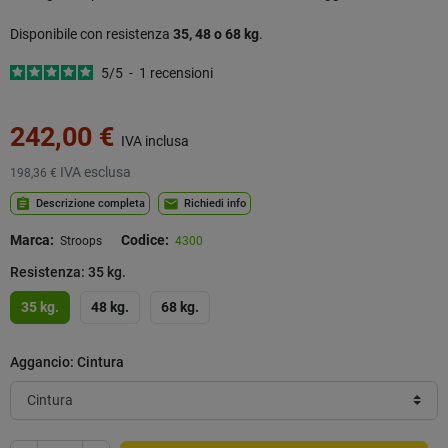
Disponibile con resistenza
35, 48 o 68 kg
.
5
/
5
-
1
recensioni
242,00 €
IVA inclusa
IVA esclusa
198,36 €
assignment
mail
Descrizione completa
Richiedi info
Marca:
Codice:
Stroops
4300
Resistenza: 35 kg.
35 kg.
48 kg.
68 kg.
Aggancio: Cintura