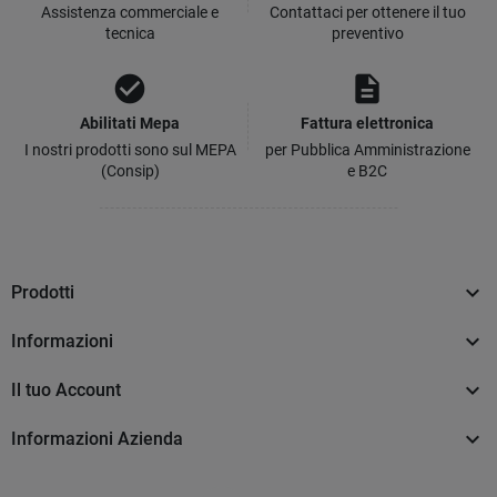
Assistenza commerciale e
Contattaci per ottenere il tuo
tecnica
preventivo
check_circle
description
Abilitati Mepa
Fattura elettronica
I nostri prodotti sono sul MEPA
per Pubblica Amministrazione
(Consip)
e B2C

Prodotti

Informazioni

Il tuo Account

Informazioni Azienda