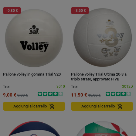
-0,80 €
-3,50 €
Pallone volley in gomma Trial V20
Pallone volley Trial Ultima 20-3 a
triplo strato, approvato FIVB
3010
3012D
Trial
Trial
9,00 €
11,50 €
9,80 €
15,00 €
add_shopping_cart
add_shopping_cart
Aggiungi al carrello
Aggiungi al carrello