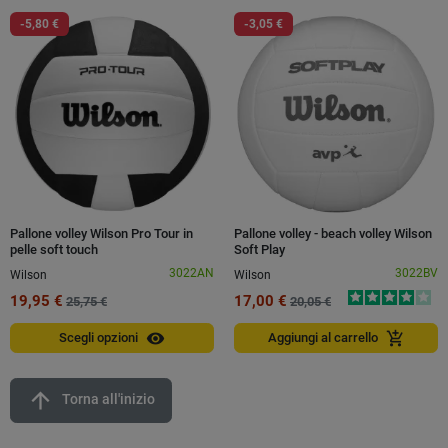
-5,80 €
-3,05 €
Pallone volley Wilson Pro Tour in
Pallone volley - beach volley Wilson
pelle soft touch
Soft Play
3022AN
3022BV
Wilson
Wilson
19,95 €
17,00 €
25,75 €
20,05 €
visibility
add_shopping_cart
Scegli opzioni
Aggiungi al carrello
arrow_upward
Torna all'inizio