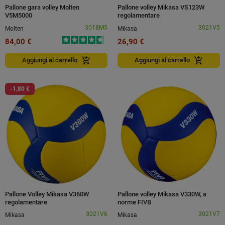
Pallone gara volley Molten
Pallone volley Mikasa VS123W
V5M5000
regolamentare
3018M5
3021V5
Molten
Mikasa
84,00 €
26,90 €
add_shopping_cart
add_shopping_cart
Aggiungi al carrello
Aggiungi al carrello
-1,80 €
Pallone Volley Mikasa V360W
Pallone volley Mikasa V330W, a
regolamentare
norme FIVB
3021V6
3021V7
Mikasa
Mikasa