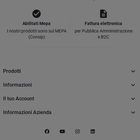
check_circle
description
Abilitati Mepa
Fattura elettronica
I nostri prodotti sono sul MEPA
per Pubblica Amministrazione
(Consip)
e B2C

Prodotti

Informazioni

Il tuo Account

Informazioni Azienda
Facebook
YouTube
Instagram
LinkedIn