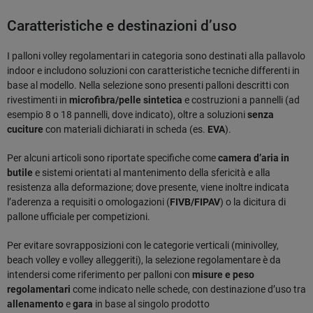
Caratteristiche e destinazioni d’uso
I palloni volley regolamentari in categoria sono destinati alla pallavolo
indoor e includono soluzioni con caratteristiche tecniche differenti in
base al modello. Nella selezione sono presenti palloni descritti con
rivestimenti in
microfibra/pelle sintetica
e costruzioni a pannelli (ad
esempio 8 o 18 pannelli, dove indicato), oltre a soluzioni
senza
cuciture
con materiali dichiarati in scheda (es.
EVA
).
Per alcuni articoli sono riportate specifiche come
camera d’aria in
butile
e sistemi orientati al mantenimento della sfericità e alla
resistenza alla deformazione; dove presente, viene inoltre indicata
l’aderenza a requisiti o omologazioni (
FIVB/FIPAV
) o la dicitura di
pallone ufficiale per competizioni.
Per evitare sovrapposizioni con le categorie verticali (minivolley,
beach volley e volley alleggeriti), la selezione regolamentare è da
intendersi come riferimento per palloni con
misure e peso
regolamentari
come indicato nelle schede, con destinazione d’uso tra
allenamento
e
gara
in base al singolo prodotto