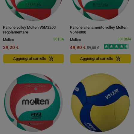
Pallone volley Molten V5M2200
Pallone allenamento volley Molten
regolamentare
V5M4000
3018A
3018M4
Molten
Molten
29,20 €
49,90 €
59,80 €
add_shopping_cart
add_shopping_cart
Aggiungi al carrello
Aggiungi al carrello