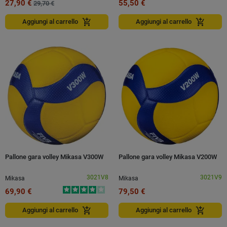
27,90 €
55,50 €
29,70 €
add_shopping_cart
add_shopping_cart
Aggiungi al carrello
Aggiungi al carrello
Pallone gara volley Mikasa V300W
Pallone gara volley Mikasa V200W
3021V8
3021V9
Mikasa
Mikasa
69,90 €
79,50 €
add_shopping_cart
add_shopping_cart
Aggiungi al carrello
Aggiungi al carrello