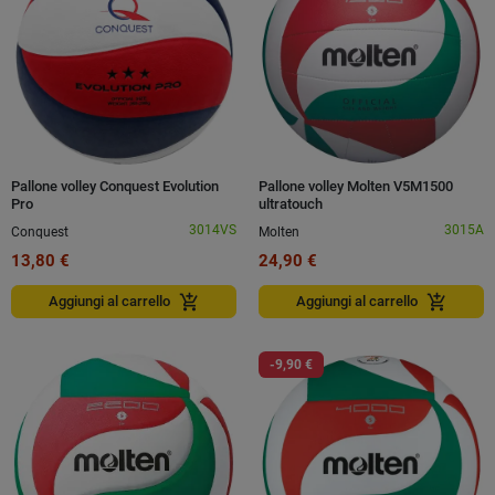
Pallone volley Conquest Evolution
Pallone volley Molten V5M1500
Pro
ultratouch
3014VS
3015A
Conquest
Molten
13,80 €
24,90 €
add_shopping_cart
add_shopping_cart
Aggiungi al carrello
Aggiungi al carrello
-9,90 €