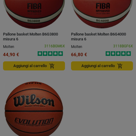
Pallone basket Molten B6G3800
Pallone basket Molten B6G4000
misura 6
misura 6
3116BGM6X
3118BGF6X
Molten
Molten
44,90 €
66,80 €
add_shopping_cart
add_shopping_cart
Aggiungi al carrello
Aggiungi al carrello