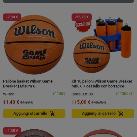
-2,90 €
-25,75 €
Pallone basket Wilson Game
Kit 10 palloni Wilson Game Breaker
Breaker | Misura 6
mis. 6 + cestello con borracce
3113B6
3113B6KIT
Wilson
Conquest OS
11,40 €
115,00 €
14,30 €
140,75 €
add_shopping_cart
add_shopping_cart
Aggiungi al carrello
Aggiungi al carrello
-1,35 €