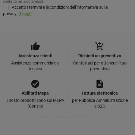
contatto nelle note legali.
Accetto i termini e le condizioni dell'informativa sulla
privacy.
(Leggi)
thumb_up
add_shopping_cart
Assistenza clienti
Richiedi un preventivo
Assistenza commerciale e
Contattaci per ottenere il tuo
tecnica
preventivo
check_circle
description
Abilitati Mepa
Fattura elettronica
I nostri prodotti sono sul MEPA
per Pubblica Amministrazione
(Consip)
e B2C