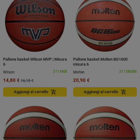
Pallone basket Wilson MVP | Misura
Pallone basket Molten BG1600
6
misura 6
3114NB
3115BGR6
Wilson
Molten
14,80 €
20,90 €
16,15 €
add_shopping_cart
add_shopping_cart
Aggiungi al carrello
Aggiungi al carrello