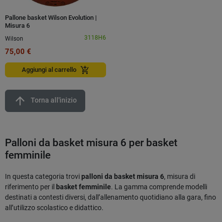
Pallone basket Wilson Evolution |
Misura 6
3118H6
Wilson
75,00 €
add_shopping_cart
Aggiungi al carrello
arrow_upward
Torna all'inizio
Palloni da basket misura 6 per basket
femminile
In questa categoria trovi
palloni da basket misura 6
, misura di
riferimento per il
basket femminile
. La gamma comprende modelli
destinati a contesti diversi, dall’allenamento quotidiano alla gara, fino
all’utilizzo scolastico e didattico.