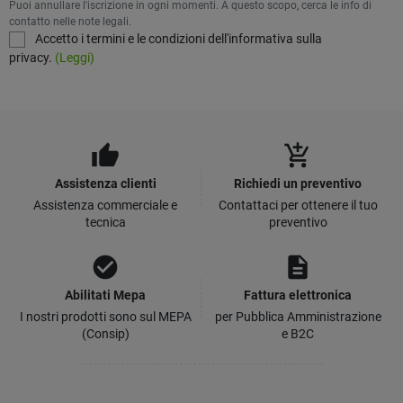
Puoi annullare l'iscrizione in ogni momenti. A questo scopo, cerca le info di
contatto nelle note legali.
Accetto i termini e le condizioni dell'informativa sulla
privacy.
(Leggi)
thumb_up
add_shopping_cart
Assistenza clienti
Richiedi un preventivo
Assistenza commerciale e
Contattaci per ottenere il tuo
tecnica
preventivo
check_circle
description
Abilitati Mepa
Fattura elettronica
I nostri prodotti sono sul MEPA
per Pubblica Amministrazione
(Consip)
e B2C