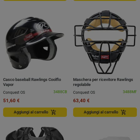
Casco baseball Rawlings Coolflo
Maschera per ricevitore Rawlings
Vapor
regolabile
3488CB
3488MF
Conquest OS
Conquest OS
51,60 €
63,40 €
add_shopping_cart
add_shopping_cart
Aggiungi al carrello
Aggiungi al carrello