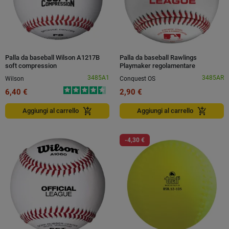
Palla da baseball Wilson A1217B
Palla da baseball Rawlings
soft compression
Playmaker regolamentare
3485A1
3485AR
Wilson
Conquest OS
6,40 €
2,90 €
add_shopping_cart
add_shopping_cart
Aggiungi al carrello
Aggiungi al carrello
-4,30 €