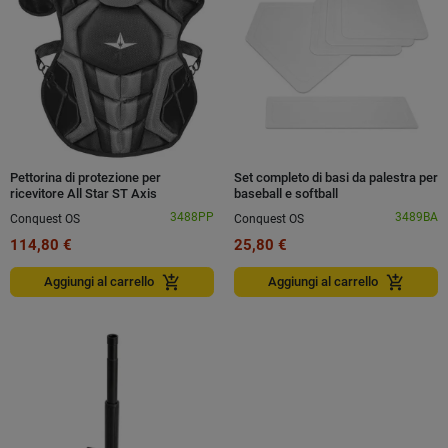
Pettorina di protezione per
Set completo di basi da palestra per
ricevitore All Star ST Axis
baseball e softball
regolabile
3488PP
3489BA
Conquest OS
Conquest OS
114,80 €
25,80 €
add_shopping_cart
add_shopping_cart
Aggiungi al carrello
Aggiungi al carrello