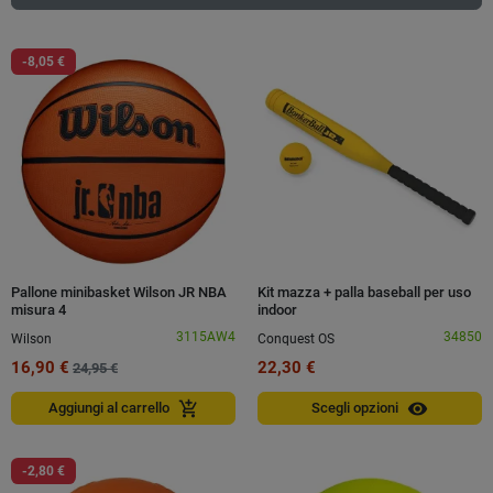
-8,05 €
Pallone minibasket Wilson JR NBA
Kit mazza + palla baseball per uso
misura 4
indoor
3115AW4
34850
Wilson
Conquest OS
16,90 €
22,30 €
24,95 €
visibility
add_shopping_cart
Aggiungi al carrello
Scegli opzioni
-2,80 €