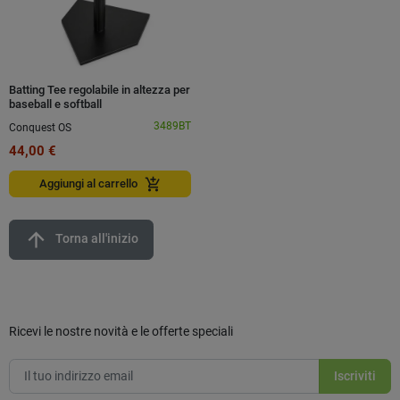
Batting Tee regolabile in altezza per
baseball e softball
3489BT
Conquest OS
44,00 €
add_shopping_cart
Aggiungi al carrello
arrow_upward
Torna all'inizio
Ricevi le nostre novità e le offerte speciali