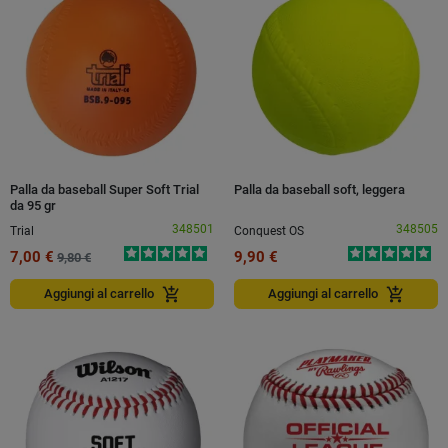
Palla da baseball Super Soft Trial
Palla da baseball soft, leggera
da 95 gr
348501
348505
Trial
Conquest OS
7,00 €
9,90 €
9,80 €
add_shopping_cart
add_shopping_cart
Aggiungi al carrello
Aggiungi al carrello