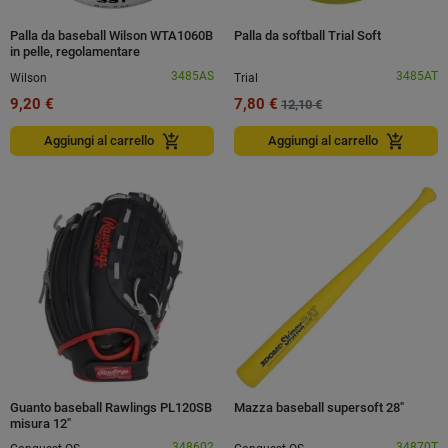
Palla da baseball Wilson WTA1060B
Palla da softball Trial Soft
in pelle, regolamentare
3485AS
3485AT
Wilson
Trial
9,20 €
7,80 €
12,10 €
add_shopping_cart
add_shopping_cart
Aggiungi al carrello
Aggiungi al carrello
Guanto baseball Rawlings PL120SB
Mazza baseball supersoft 28"
misura 12"
348602
34870T