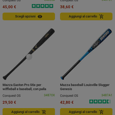
Conquest OS
Conquest OS
45,00 €
38,60 €
visibility
add_shopping_cart
Scegli opzioni
Aggiungi al carrello
Mazza Easton Pro Stix per
Mazza baseball Louisville Slugger
wiffleball e baseball, con palla
Genesis
34870X
3487A1
Conquest OS
Conquest OS
29,50 €
42,80 €
add_shopping_cart
add_shopping_cart
Aggiungi al carrello
Aggiungi al carrello