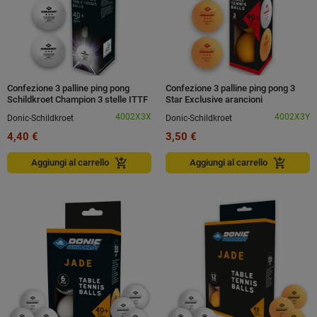
Confezione 3 palline ping pong
Confezione 3 palline ping pong 3
Schildkroet Champion 3 stelle ITTF
Star Exclusive arancioni
4002X3X
4002X3Y
Donic-Schildkroet
Donic-Schildkroet
4,40 €
3,50 €
add_shopping_cart
add_shopping_cart
Aggiungi al carrello
Aggiungi al carrello