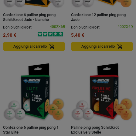
Confezione 6 palline ping pong
Confezione 12 palline ping pong
Schildkroet Jade - bianche
Jade
4002X6B
4002X6D
Donic-Schildkroet
Donic-Schildkroet
2,90 €
5,40 €
add_shopping_cart
add_shopping_cart
Aggiungi al carrello
Aggiungi al carrello
Confezione 6 palline ping pong 1
Palline ping pong Schildkröt
Star Elite
Exclusive 3 Stelle