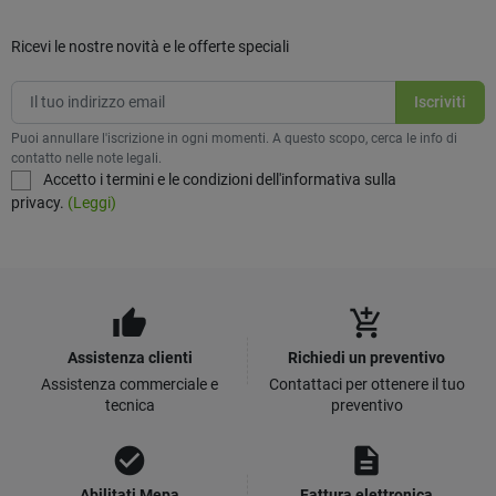
Ricevi le nostre novità e le offerte speciali
Puoi annullare l'iscrizione in ogni momenti. A questo scopo, cerca le info di
contatto nelle note legali.
Accetto i termini e le condizioni dell'informativa sulla
privacy.
(Leggi)
thumb_up
add_shopping_cart
Assistenza clienti
Richiedi un preventivo
Assistenza commerciale e
Contattaci per ottenere il tuo
tecnica
preventivo
check_circle
description
Abilitati Mepa
Fattura elettronica