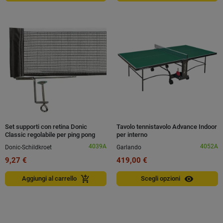
Set supporti con retina Donic
Tavolo tennistavolo Advance Indoor
Classic regolabile per ping pong
per interno
4039A
4052A
Donic-Schildkroet
Garlando
9,27 €
419,00 €
visibility
add_shopping_cart
Aggiungi al carrello
Scegli opzioni