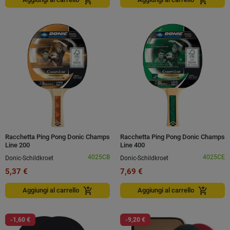
add_shopping_cart
add_shopping_cart
Racchetta Ping Pong Donic Champs
Racchetta Ping Pong Donic Champs
Line 200
Line 400
4025CB
4025CE
Donic-Schildkroet
Donic-Schildkroet
5,37 €
7,69 €
add_shopping_cart
add_shopping_cart
Aggiungi al carrello
Aggiungi al carrello
-1,60 €
-9,20 €