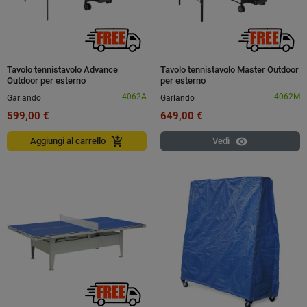
Tavolo tennistavolo Advance
Tavolo tennistavolo Master Outdoor
Outdoor per esterno
per esterno
4062A
4062M
Garlando
Garlando
599,00 €
649,00 €
visibility
add_shopping_cart
Aggiungi al carrello
Vedi