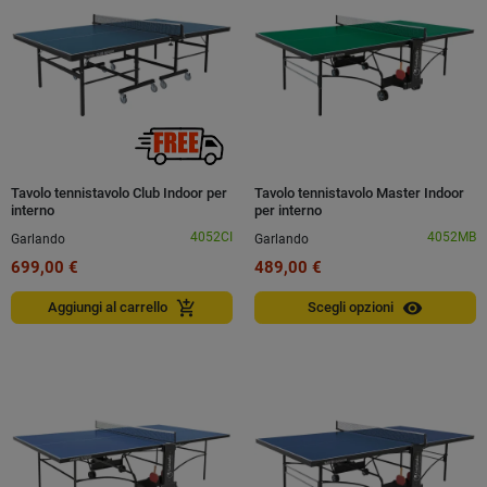
Tavolo tennistavolo Club Indoor per
Tavolo tennistavolo Master Indoor
interno
per interno
4052CI
4052MB
Garlando
Garlando
699,00 €
489,00 €
visibility
add_shopping_cart
Aggiungi al carrello
Scegli opzioni