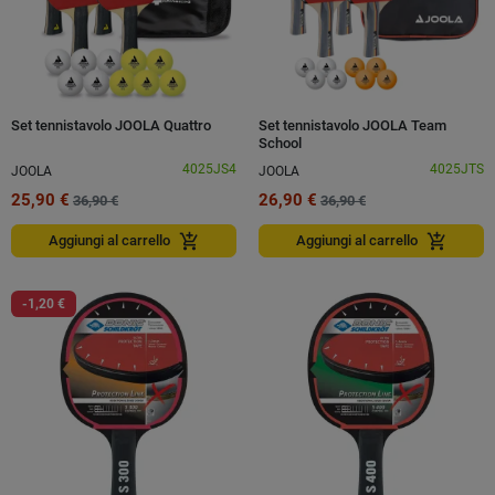
Set tennistavolo JOOLA Quattro
Set tennistavolo JOOLA Team
School
4025JS4
4025JTS
JOOLA
JOOLA
25,90 €
26,90 €
36,90 €
36,90 €
add_shopping_cart
add_shopping_cart
Aggiungi al carrello
Aggiungi al carrello
-1,20 €