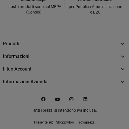
I nostri prodotti sono sul MEPA
per Pubblica Amministrazione
(Consip)
e B2C

Prodotti

Informazioni

Il tuo Account

Informazioni Azienda
Facebook
YouTube
Instagram
LinkedIn
Tutti i prezzi si intendono Iva inclusa.
:
Presente su
Shoppydoo
Trovaprezzi