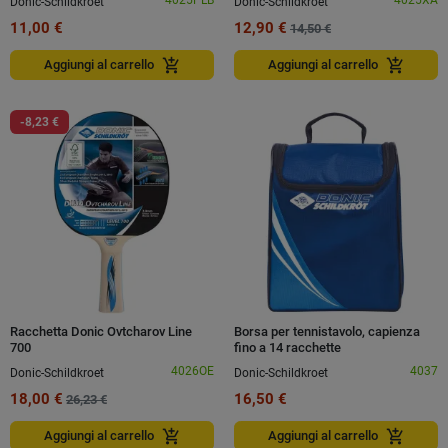
Donic-Schildkroet
Donic-Schildkroet
11,00 €
12,90 €
14,50 €
add_shopping_cart
add_shopping_cart
Aggiungi al carrello
Aggiungi al carrello
-8,23 €
Racchetta Donic Ovtcharov Line
Borsa per tennistavolo, capienza
700
fino a 14 racchette
4026OE
4037
Donic-Schildkroet
Donic-Schildkroet
18,00 €
16,50 €
26,23 €
add_shopping_cart
add_shopping_cart
Aggiungi al carrello
Aggiungi al carrello