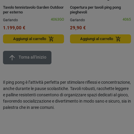
Tavolo tennistavolo Garden Outdoor
Copertura per tavoli ping pong
per esterno
pieghevoli
4063GO
4065
Garlando
Garlando
1.199,00 €
29,90 €
add_shopping_cart
add_shopping_cart
Aggiungi al carrello
Aggiungi al carrello
arrow_upward
Torna all'inizio
Il ping pong è l’attività perfetta per stimolare riflessi e concentrazione,
anche durante le pause scolastiche. Tavoli robusti, racchette leggere
e palline resistenti consentono di organizzare spazi dedicati al gioco,
favorendo socializzazione e divertimento in modo sano e sicuro, sia in
palestra che in aree comuni.