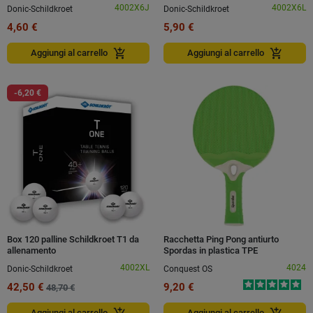
4002X6J
4002X6L
Donic-Schildkroet
Donic-Schildkroet
4,60 €
5,90 €
add_shopping_cart
add_shopping_cart
Aggiungi al carrello
Aggiungi al carrello
-6,20 €
Box 120 palline Schildkroet T1 da
Racchetta Ping Pong antiurto
allenamento
Spordas in plastica TPE
4002XL
4024
Donic-Schildkroet
Conquest OS
42,50 €
9,20 €
48,70 €
Aggiungi al carrello
Aggiungi al carrello