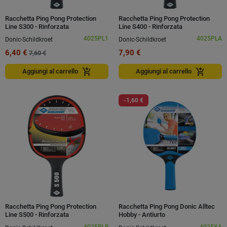
Racchetta Ping Pong Protection
Racchetta Ping Pong Protection
Line S300 - Rinforzata
Line S400 - Rinforzata
4025PL1
4025PLA
Donic-Schildkroet
Donic-Schildkroet
6,40 €
7,90 €
7,60 €
add_shopping_cart
add_shopping_cart
Aggiungi al carrello
Aggiungi al carrello
-1,60 €
Racchetta Ping Pong Protection
Racchetta Ping Pong Donic Alltec
Line S500 - Rinforzata
Hobby - Antiurto
4025PLB
4025XA