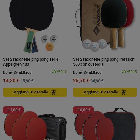
Set 2 racchette ping pong serie
Set 2 racchette ping pong Persson
Appelgren 400
500 con custodia
4025CL2
4025DL5
Donic-Schildkroet
Donic-Schildkroet
14,30 €
25,70 €
15,90 €
34,90 €
add_shopping_cart
add_shopping_cart
Aggiungi al carrello
Aggiungi al carrello
-11,00 €
-10,00 €