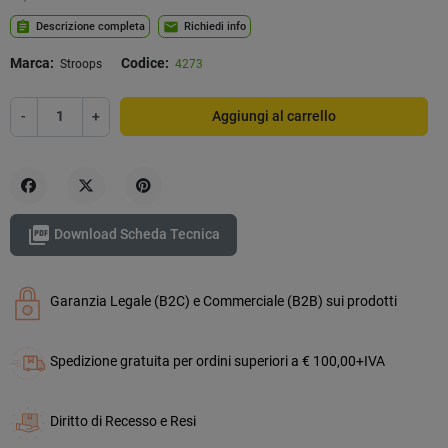
assignment
mail
Descrizione completa
Richiedi info
Marca:
Codice:
Stroops
4273
-
+
Aggiungi al carrello
Condividi
Twitta
Pinterest

Download Scheda Tecnica
Garanzia Legale (B2C) e Commerciale (B2B) sui prodotti
Spedizione gratuita per ordini superiori a € 100,00+IVA
Diritto di Recesso e Resi