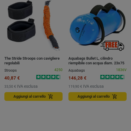
The Stride Stroops con cavigliere
Aquabags Bullet L, cilindro
regolabili
riempibile con acqua diam. 23x75
cm., max 35 litri
4250
1836V
Stroops
Aquabags
40,87 €
146,28 €
IVA esclusa
IVA esclusa
33,50 €
119,90 €
add_shopping_cart
add_shopping_cart
Aggiungi al carrello
Aggiungi al carrello