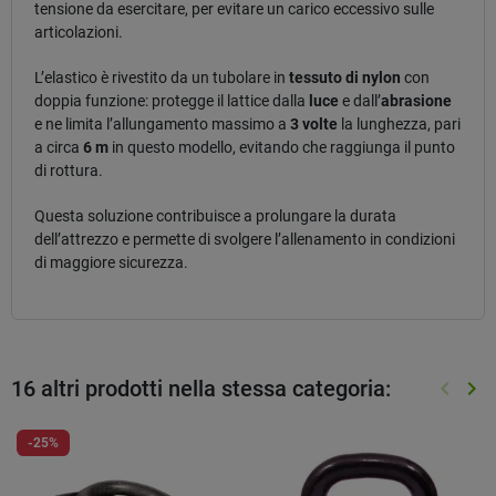
tensione da esercitare, per evitare un carico eccessivo sulle
articolazioni.
L’elastico è rivestito da un tubolare in
tessuto di nylon
con
doppia funzione: protegge il lattice dalla
luce
e dall’
abrasione
e ne limita l’allungamento massimo a
3 volte
la lunghezza, pari
a circa
6 m
in questo modello, evitando che raggiunga il punto
di rottura.
Questa soluzione contribuisce a prolungare la durata
dell’attrezzo e permette di svolgere l’allenamento in condizioni
di maggiore sicurezza.
16 altri prodotti nella stessa categoria:
keyboard_arrow_left
keyboard_arrow_right
Preced
Suc
-25%