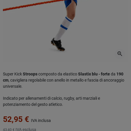
zoom_in
Super Kick
Stroops
composto da elastico
Slastix blu - forte
da
190
cm
, cavigliera regolabile con anello in metallo e fascia di ancoraggio
universale.
Indicato per allenamenti di calcio, rugby, arti marziali e
potenziamento del gesto atletico.
52,95 €
IVA inclusa
IVA esclusa
43,40 €