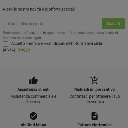
Ricevi le nostre novità e le offerte speciali
Puoi annullare l'iscrizione in ogni momenti. A questo scopo, cerca le info di
contatto nelle note legali.
Accetto i termini e le condizioni dell'informativa sulla
privacy.
(Leggi)
thumb_up
add_shopping_cart
Assistenza clienti
Richiedi un preventivo
Assistenza commerciale e
Contattaci per ottenere il tuo
tecnica
preventivo
check_circle
description
Abilitati Mepa
Fattura elettronica