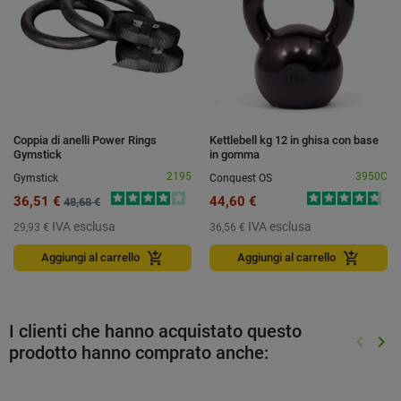
Coppia di anelli Power Rings
Kettlebell kg 12 in ghisa con base
Gymstick
in gomma
2195
3950C
Gymstick
Conquest OS
36,51 €
44,60 €
48,68 €
IVA esclusa
IVA esclusa
29,93 €
36,56 €
add_shopping_cart
add_shopping_cart
Aggiungi al carrello
Aggiungi al carrello
I clienti che hanno acquistato questo
keyboard_arrow_left
keyboard_arrow_right
prodotto hanno comprato anche:
Preced
Suc