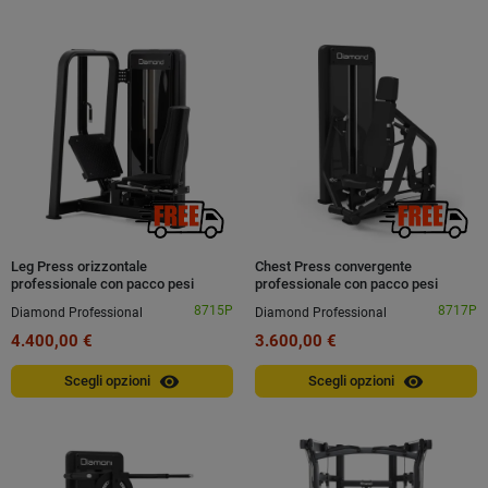
Leg Press orizzontale
Chest Press convergente
professionale con pacco pesi
professionale con pacco pesi
Diamond
Diamond
8715P
8717P
Diamond Professional
Diamond Professional
4.400,00 €
3.600,00 €
visibility
visibility
Scegli opzioni
Scegli opzioni