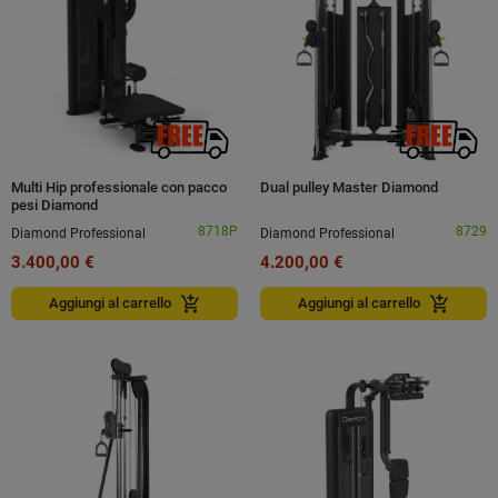
Multi Hip professionale con pacco
Dual pulley Master Diamond
pesi Diamond
8718P
8729
Diamond Professional
Diamond Professional
3.400,00 €
4.200,00 €
add_shopping_cart
add_shopping_cart
Aggiungi al carrello
Aggiungi al carrello