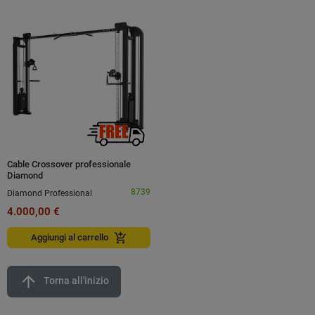
Cable Crossover professionale
Diamond
8739
Diamond Professional
4.000,00 €
add_shopping_cart
Aggiungi al carrello
arrow_upward
Torna all'inizio