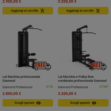
2.900,00 €
3.200,00 €
add_shopping_cart
add_shopping_cart
Aggiungi al carrello
Aggiungi al carrello
Lat Machine professionale
Lat Machine e Pulley Row
Diamond
combinata professionale Diamond
8738
8738P
Diamond Professional
Diamond Professional
2.800,00 €
3.200,00 €
visibility
visibility
Scegli opzioni
Scegli opzioni