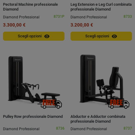
Pectoral Machine professionale
Leg Extension e Leg Curl combinata
Diamond
professionale Diamond
8731P
8733
Diamond Professional
Diamond Professional
3.300,00 €
3.200,00 €
visibility
visibility
Scegli opzioni
Scegli opzioni
Pulley Row professionale Diamond
Abductor e Adductor combinata
professionale Diamond
8736
8737
Diamond Professional
Diamond Professional