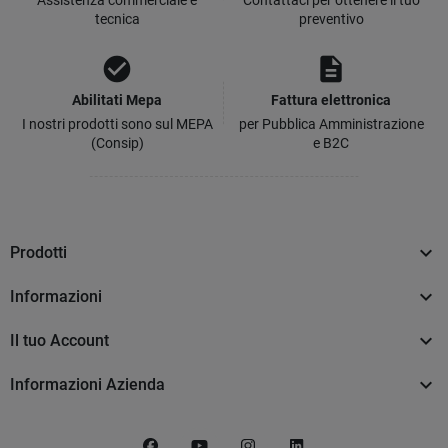
Assistenza commerciale e
Contattaci per ottenere il tuo
tecnica
preventivo
check_circle
description
Abilitati Mepa
Fattura elettronica
I nostri prodotti sono sul MEPA
per Pubblica Amministrazione
(Consip)
e B2C

Prodotti

Informazioni

Il tuo Account

Informazioni Azienda