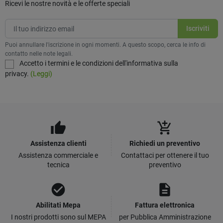
Ricevi le nostre novità e le offerte speciali
Puoi annullare l'iscrizione in ogni momenti. A questo scopo, cerca le info di
contatto nelle note legali.
Accetto i termini e le condizioni dell'informativa sulla
privacy.
(Leggi)
thumb_up
add_shopping_cart
Assistenza clienti
Richiedi un preventivo
Assistenza commerciale e
Contattaci per ottenere il tuo
tecnica
preventivo
check_circle
description
Abilitati Mepa
Fattura elettronica
I nostri prodotti sono sul MEPA
per Pubblica Amministrazione