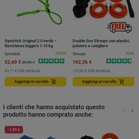
Gymstick Original 2.0 verde –
Double Gun Stroops con elastici,
Resistenza leggera 1-10 kg
polsiere e cavigliere
3955A
4268
Gymstick
Stroops
52,60 €
162,26 €
69,90 €
IVA esclusa
IVA esclusa
43,11 €
133,00 €
add_shopping_cart
add_shopping_cart
Aggiungi al carrello
Aggiungi al carrello
I clienti che hanno acquistato questo
keyboard_arrow_left
keyboard_arrow_right
prodotto hanno comprato anche:
Preced
Suc
-1,00 €