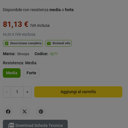
Disponibile con resistenza
media
o
forte
.
81,13 €
IVA inclusa
IVA esclusa
66,50 €
assignment
mail
Descrizione completa
Richiedi info
Marca:
Codice:
Stroops
4271
Resistenza: Media
Media
Forte
-
+
Aggiungi al carrello
Condividi
Twitta
Pinterest

Download Scheda Tecnica