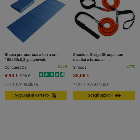
Stuoia per esercizi a terra cm
Shoulder Surge Stroops con
185x50x0,8, pieghevole
elastici e bracciali
0445
4270
Conquest OS
Stroops
4,90 €
88,08 €
5,90 €
IVA esclusa
IVA esclusa
4,02 €
72,20 €
visibility
add_shopping_cart
Aggiungi al carrello
Scegli opzioni