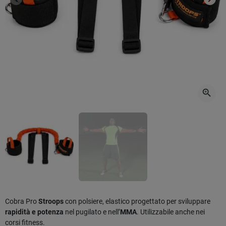
Precedente
Succ
zoom_in
Cobra Pro
Stroops
con polsiere, elastico progettato per sviluppare
rapidità e potenza
nel pugilato e nell’
MMA
. Utilizzabile anche nei
corsi fitness.