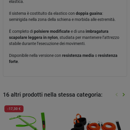
elastica.
Il sistema è costituito da elastico con
doppia guaina
:
semirigida nella zona della schiena e morbida alle estremità.
È completo di
polsiere modificate
e di una
imbragatura
scapolare leggera in nylon
, studiata per mantenere l’attrezzo
stabile durante l’esecuzione dei movimenti.
Disponibile nella versione con
resistenza media
o
resistenza
forte
.
16 altri prodotti nella stessa categoria:
keyboard_arrow_left
keyboard_arrow_right
Preced
Suc
-17,30 €