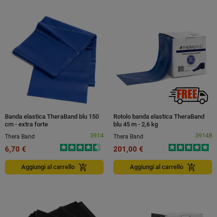
Banda elastica TheraBand blu 150
Rotolo banda elastica TheraBand
cm - extra forte
blu 45 m - 2,6 kg
3914
3914B
Thera Band
Thera Band
6,70 €
201,00 €
add_shopping_cart
add_shopping_cart
Aggiungi al carrello
Aggiungi al carrello