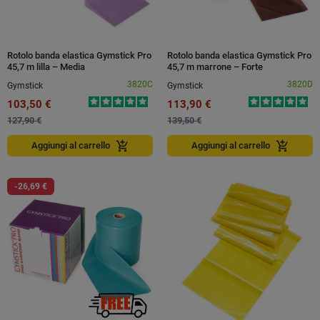
Rotolo banda elastica Gymstick Pro
Rotolo banda elastica Gymstick Pro
45,7 m lilla – Media
45,7 m marrone – Forte
3820C
3820D
Gymstick
Gymstick
103,50 €
113,90 €
127,90 €
139,50 €
add_shopping_cart
add_shopping_cart
Aggiungi al carrello
Aggiungi al carrello
-26,69 €