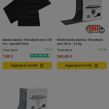
Banda elastica TheraBand nera 150
Rotolo banda elastica TheraBand
cm - speciale forte
nero 45 m - 3,3 kg
3916
3916B
Thera Band
Thera Band
7,80 €
240,00 €
add_shopping_cart
add_shopping_cart
Aggiungi al carrello
Aggiungi al carrello