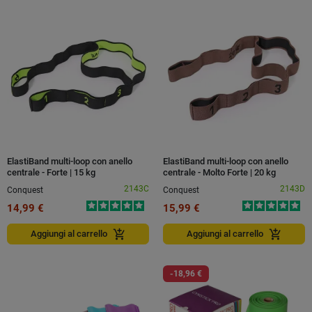
ElastiBand multi-loop con anello
ElastiBand multi-loop con anello
centrale - Forte | 15 kg
centrale - Molto Forte | 20 kg
2143C
2143D
Conquest
Conquest
14,99 €
15,99 €
add_shopping_cart
add_shopping_cart
Aggiungi al carrello
Aggiungi al carrello
-18,96 €