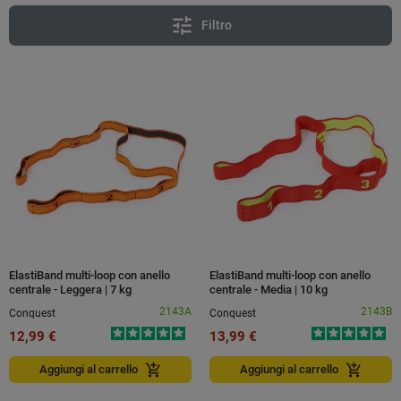
tune
Filtro
ElastiBand multi-loop con anello
ElastiBand multi-loop con anello
centrale - Leggera | 7 kg
centrale - Media | 10 kg
2143A
2143B
Conquest
Conquest
12,99 €
13,99 €
add_shopping_cart
add_shopping_cart
Aggiungi al carrello
Aggiungi al carrello