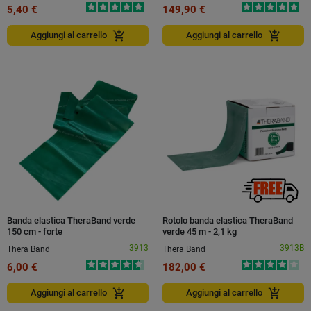
5,40 €
149,90 €
add_shopping_cart
add_shopping_cart
Aggiungi al carrello
Aggiungi al carrello
Banda elastica TheraBand verde
Rotolo banda elastica TheraBand
150 cm - forte
verde 45 m - 2,1 kg
3913
3913B
Thera Band
Thera Band
6,00 €
182,00 €
add_shopping_cart
add_shopping_cart
Aggiungi al carrello
Aggiungi al carrello