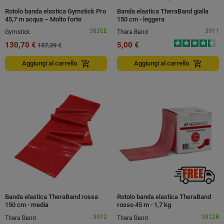
Rotolo banda elastica Gymstick Pro
Banda elastica TheraBand gialla
45,7 m acqua – Molto forte
150 cm - leggera
3820E
3911
Gymstick
Thera Band
130,70 €
5,00 €
157,39 €
add_shopping_cart
add_shopping_cart
Aggiungi al carrello
Aggiungi al carrello
Banda elastica TheraBand rossa
Rotolo banda elastica TheraBand
150 cm - media
rosso 45 m - 1,7 kg
3912
3912B
Thera Band
Thera Band