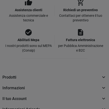
thumb_up
add_shopping_cart
Assistenza clienti
Richiedi un preventivo
Assistenza commerciale e
Contattaci per ottenere il tuo
tecnica
preventivo
check_circle
description
Abilitati Mepa
Fattura elettronica
I nostri prodotti sono sul MEPA
per Pubblica Amministrazione
(Consip)
e B2C

Prodotti

Informazioni

Il tuo Account