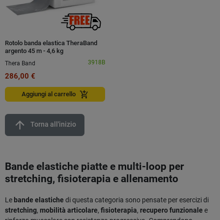
Rotolo banda elastica TheraBand
argento 45 m - 4,6 kg
3918B
Thera Band
286,00 €
add_shopping_cart
Aggiungi al carrello
arrow_upward
Torna all'inizio
Bande elastiche piatte e multi-loop per
stretching, fisioterapia e allenamento
Le
bande elastiche
di questa categoria sono pensate per esercizi di
stretching
,
mobilità articolare
,
fisioterapia
,
recupero funzionale
e