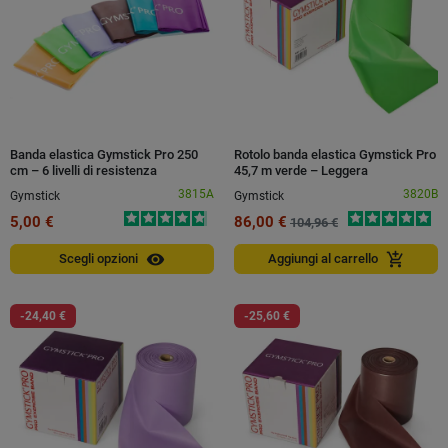
Banda elastica Gymstick Pro 250
Rotolo banda elastica Gymstick Pro
cm – 6 livelli di resistenza
45,7 m verde – Leggera
3815A
3820B
Gymstick
Gymstick
5,00 €
86,00 €
104,96 €
visibility
add_shopping_cart
Scegli opzioni
Aggiungi al carrello
-24,40 €
-25,60 €