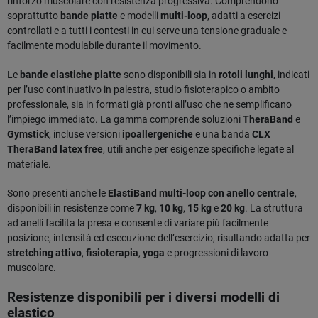
rinforzo muscolare con resistenza progressiva. Comprendono
soprattutto
bande piatte
e modelli
multi-loop
, adatti a esercizi
controllati e a tutti i contesti in cui serve una tensione graduale e
facilmente modulabile durante il movimento.
Le
bande elastiche piatte
sono disponibili sia in
rotoli lunghi
, indicati
per l’uso continuativo in palestra, studio fisioterapico o ambito
professionale, sia in formati già pronti all’uso che ne semplificano
l’impiego immediato. La gamma comprende soluzioni
TheraBand
e
Gymstick
, incluse versioni
ipoallergeniche
e una banda
CLX
TheraBand latex free
, utili anche per esigenze specifiche legate al
materiale.
Sono presenti anche le
ElastiBand multi-loop con anello centrale
,
disponibili in resistenze come
7 kg
,
10 kg
,
15 kg
e
20 kg
. La struttura
ad anelli facilita la presa e consente di variare più facilmente
posizione, intensità ed esecuzione dell’esercizio, risultando adatta per
stretching attivo
,
fisioterapia
,
yoga
e progressioni di lavoro
muscolare.
Resistenze disponibili per i diversi modelli di
elastico