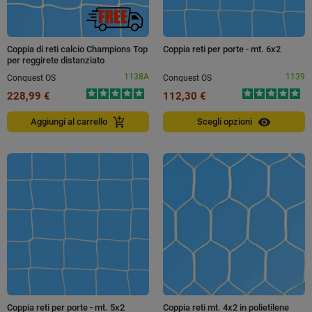
Coppia di reti calcio Champions Top
Coppia reti per porte - mt. 6x2
per reggirete distanziato
1138A
1139
Conquest OS
Conquest OS
228,99 €
112,30 €
visibility
add_shopping_cart
Aggiungi al carrello
Scegli opzioni
Coppia reti per porte - mt. 5x2
Coppia reti mt. 4x2 in polietilene