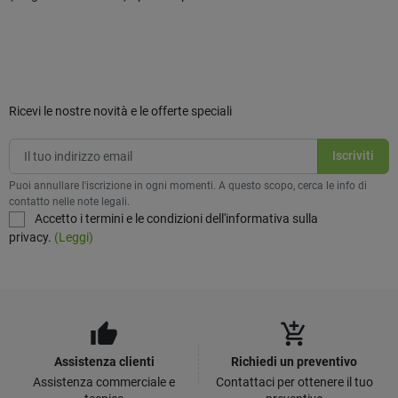
Ricevi le nostre novità e le offerte speciali
Puoi annullare l'iscrizione in ogni momenti. A questo scopo, cerca le info di
contatto nelle note legali.
Accetto i termini e le condizioni dell'informativa sulla
privacy.
(Leggi)
thumb_up
add_shopping_cart
Assistenza clienti
Richiedi un preventivo
Assistenza commerciale e
Contattaci per ottenere il tuo