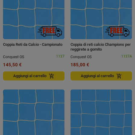
Coppia Reti da Calcio - Campionato
Coppia di reti calcio Champions per
reggirete a gomito
1137
1137A
Conquest OS
Conquest OS
145,50 €
185,00 €
add_shopping_cart
add_shopping_cart
Aggiungi al carrello
Aggiungi al carrello