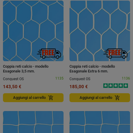
Coppia reti calcio - modello
Coppia reti calcio - modello
Esagonale 3,5 mm.
Esagonale Extra 6 mm.
1135
1136
Conquest OS
Conquest OS
143,50 €
185,00 €
add_shopping_cart
add_shopping_cart
Aggiungi al carrello
Aggiungi al carrello