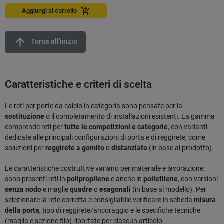
add_shopping_cart
Aggiungi al carrello
arrow_upward
Torna all'inizio
Caratteristiche e criteri di scelta
Le reti per porte da calcio in categoria sono pensate per la
sostituzione
o il completamento di installazioni esistenti. La gamma
comprende reti per
tutte le competizioni e categorie
, con varianti
dedicate alle principali configurazioni di porta e di reggirete, come
soluzioni per
reggirete a gomito
o
distanziato
(in base al prodotto).
Le caratteristiche costruttive variano per materiale e lavorazione:
sono presenti reti in
polipropilene
e anche in
polietilene
, con versioni
senza nodo
e maglie
quadre
o
esagonali
(in base al modello). Per
selezionare la rete corretta è consigliabile verificare in scheda
misura
della porta
, tipo di reggirete/ancoraggio e le specifiche tecniche
(maglia e sezione filo) riportate per ciascun articolo