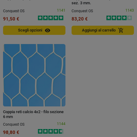
sez. 3 mm.
1141
1143
Conquest OS
Conquest OS
91,50 €
83,20 €
visibility
add_shopping_cart
Scegli opzioni
Aggiungi al carrello
Coppia reti calcio 4x2 - filo sezione
6 mm
1144
Conquest OS
98,80 €