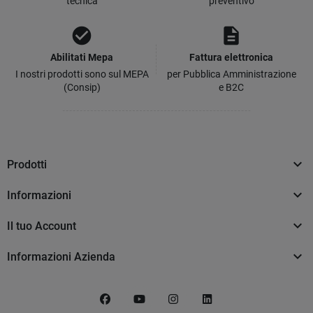
tecnica
preventivo
check_circle
description
Abilitati Mepa
Fattura elettronica
I nostri prodotti sono sul MEPA
per Pubblica Amministrazione
(Consip)
e B2C

Prodotti

Informazioni

Il tuo Account

Informazioni Azienda
Facebook
YouTube
Instagram
LinkedIn