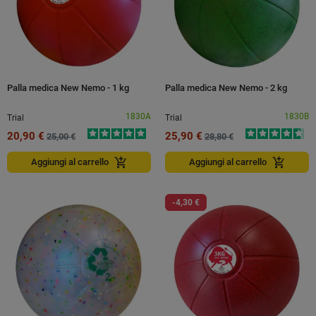
Palla medica New Nemo - 1 kg
Palla medica New Nemo - 2 kg
1830A
1830B
Trial
Trial
20,90 €
25,90 €
25,00 €
28,80 €
add_shopping_cart
add_shopping_cart
Aggiungi al carrello
Aggiungi al carrello
-4,30 €