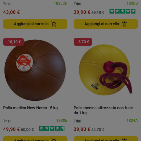
1830CR
1830D
Trial
Trial
43,00 €
39,90 €
45,10 €
add_shopping_cart
add_shopping_cart
Aggiungi al carrello
Aggiungi al carrello
-10,10 €
-5,70 €
Palla medica New Nemo - 5 kg
Palla medica attrezzata con fune
da 1 kg.
1830E
1834A
Trial
Trial
49,90 €
39,00 €
60,00 €
44,70 €
Aggiungi al carrello
Aggiungi al carrello