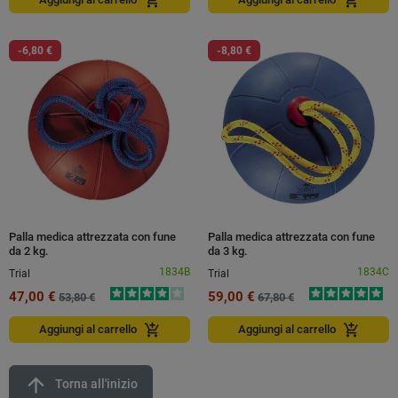
add_shopping_cart
add_shopping_cart
-6,80 €
-8,80 €
Palla medica attrezzata con fune
Palla medica attrezzata con fune
da 2 kg.
da 3 kg.
1834B
1834C
Trial
Trial
47,00 €
59,00 €
53,80 €
67,80 €
add_shopping_cart
add_shopping_cart
Aggiungi al carrello
Aggiungi al carrello
arrow_upward
Torna all'inizio