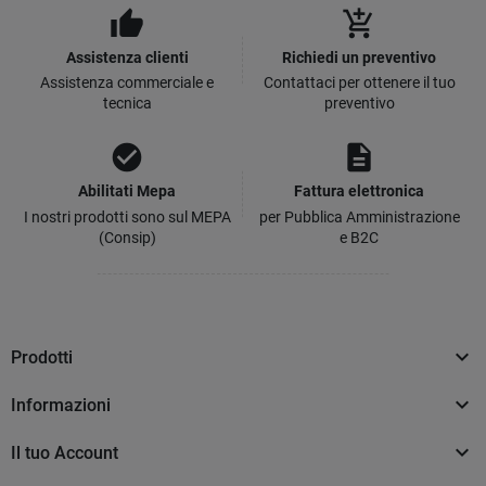
thumb_up
add_shopping_cart
Assistenza clienti
Richiedi un preventivo
Assistenza commerciale e
Contattaci per ottenere il tuo
tecnica
preventivo
check_circle
description
Abilitati Mepa
Fattura elettronica
I nostri prodotti sono sul MEPA
per Pubblica Amministrazione
(Consip)
e B2C

Prodotti

Informazioni

Il tuo Account