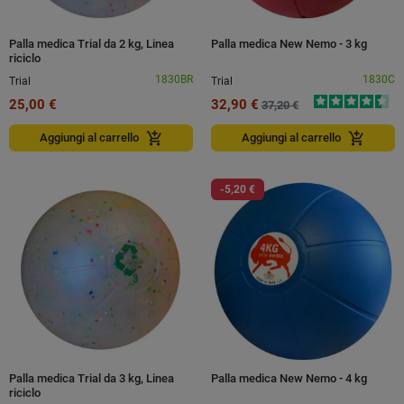
Palla medica Trial da 2 kg, Linea
Palla medica New Nemo - 3 kg
riciclo
1830BR
1830C
Trial
Trial
25,00 €
32,90 €
37,20 €
add_shopping_cart
add_shopping_cart
Aggiungi al carrello
Aggiungi al carrello
-5,20 €
Palla medica Trial da 3 kg, Linea
Palla medica New Nemo - 4 kg
riciclo