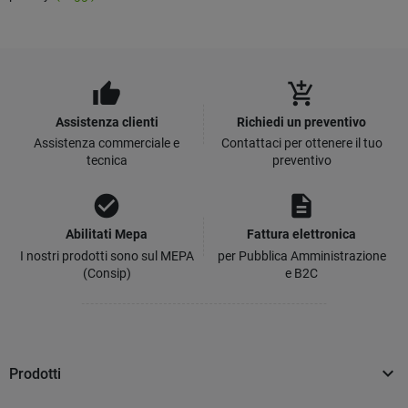
thumb_up
add_shopping_cart
Assistenza clienti
Richiedi un preventivo
Assistenza commerciale e
Contattaci per ottenere il tuo
tecnica
preventivo
check_circle
description
Abilitati Mepa
Fattura elettronica
I nostri prodotti sono sul MEPA
per Pubblica Amministrazione
(Consip)
e B2C

Prodotti