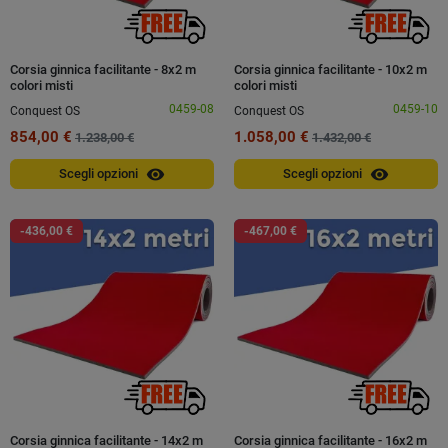
Corsia ginnica facilitante - 8x2 m
Corsia ginnica facilitante - 10x2 m
colori misti
colori misti
0459-08
0459-10
Conquest OS
Conquest OS
854,00 €
1.058,00 €
1.238,00 €
1.432,00 €
visibility
visibility
Scegli opzioni
Scegli opzioni
-436,00 €
-467,00 €
Corsia ginnica facilitante - 14x2 m
Corsia ginnica facilitante - 16x2 m