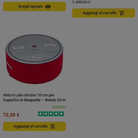
1.409,00 €
visibility
Scegli opzioni
add_shopping_cart
Aggiungi al carrello
Velcro Lato Uncino 10 cm per
Superfici in Moquette – Rotolo 25 m
0459SV
72,30 €
add_shopping_cart
Aggiungi al carrello