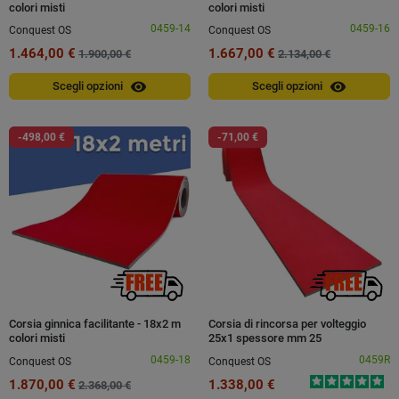
colori misti
colori misti
0459-14
0459-16
Conquest OS
Conquest OS
1.464,00 €
1.667,00 €
1.900,00 €
2.134,00 €
visibility
visibility
Scegli opzioni
Scegli opzioni
-498,00 €
-71,00 €
Corsia ginnica facilitante - 18x2 m
Corsia di rincorsa per volteggio
colori misti
25x1 spessore mm 25
0459-18
0459R
Conquest OS
Conquest OS
1.870,00 €
1.338,00 €
2.368,00 €