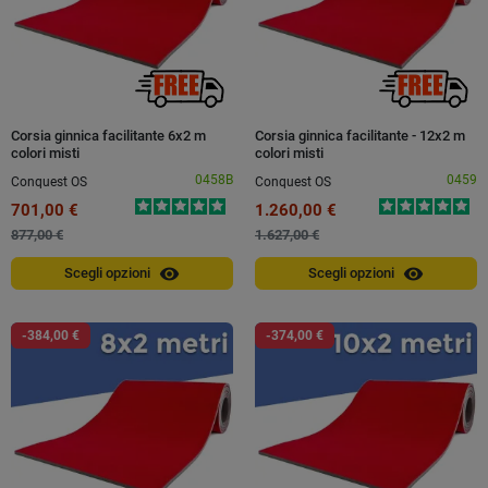
Corsia ginnica facilitante 6x2 m
Corsia ginnica facilitante - 12x2 m
colori misti
colori misti
0458B
0459
Conquest OS
Conquest OS
701,00 €
1.260,00 €
877,00 €
1.627,00 €
visibility
visibility
Scegli opzioni
Scegli opzioni
-384,00 €
-374,00 €