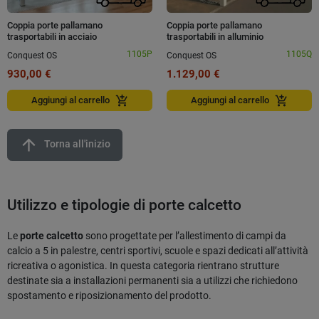
Coppia porte pallamano
Coppia porte pallamano
trasportabili in acciaio
trasportabili in alluminio
1105P
1105Q
Conquest OS
Conquest OS
930,00 €
1.129,00 €
add_shopping_cart
add_shopping_cart
Aggiungi al carrello
Aggiungi al carrello
arrow_upward
Torna all'inizio
Utilizzo e tipologie di porte calcetto
Le
porte calcetto
sono progettate per l’allestimento di campi da
calcio a 5 in palestre, centri sportivi, scuole e spazi dedicati all’attività
ricreativa o agonistica. In questa categoria rientrano strutture
destinate sia a installazioni permanenti sia a utilizzi che richiedono
spostamento e riposizionamento del prodotto.