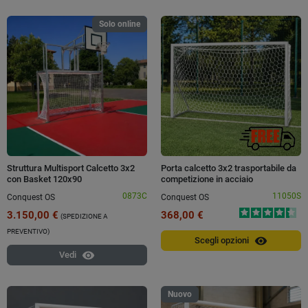
Solo online
Struttura Multisport Calcetto 3x2
Porta calcetto 3x2 trasportabile da
con Basket 120x90
competizione in acciaio
0873C
11050S
Conquest OS
Conquest OS
3.150,00 €
368,00 €
(SPEDIZIONE A
PREVENTIVO)
visibility
Scegli opzioni
visibility
Vedi
Nuovo