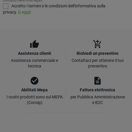
contatto nelle note legali.
Accetto i termini e le condizioni dell'informativa sulla
privacy.
(Leggi)
thumb_up
add_shopping_cart
Assistenza clienti
Richiedi un preventivo
Assistenza commerciale e
Contattaci per ottenere il tuo
tecnica
preventivo
check_circle
description
Abilitati Mepa
Fattura elettronica
I nostri prodotti sono sul MEPA
per Pubblica Amministrazione
(Consip)
e B2C