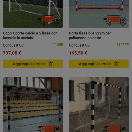
Coppia porte calcio a 5 fisse con
Porta flessibile 3x2m per
bussole in acciaio
pallamano-calcetto
1105B
1105FP
Conquest OS
Conquest OS
797,00 €
165,50 €
add_shopping_cart
add_shopping_cart
Aggiungi al carrello
Aggiungi al carrello