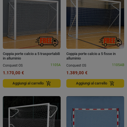
Coppia porte calcio a 5 trasportabili
Coppia porte calcio a 5 fisse in
in alluminio
alluminio
1105A
1105AB
Conquest OS
Conquest OS
1.170,00 €
1.389,00 €
add_shopping_cart
add_shopping_cart
Aggiungi al carrello
Aggiungi al carrello