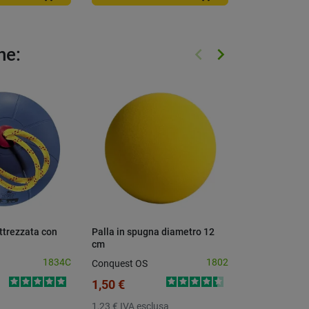
keyboard_arrow_left
keyboard_arrow_right
he:
Precedente
Successivo
ttrezzata con
Palla in spugna diametro 12
Canestro bas
cm
rinforzato zin
acciaio
1834C
1802
Conquest OS
Conquest OS
1,50 €
74,30 €
1,23 €
IVA esclusa
60,90 €
IVA e