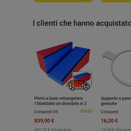
I clienti che hanno acquista
Plinto a base rettangolare
Supporto a paret
150x60x60 cm divisibile in 2
ginniche
cunei
0343D
Conquest OS
Conquest
839,00 €
16,20 €
687,70 €
IVA esclusa
13,28 €
IVA escl