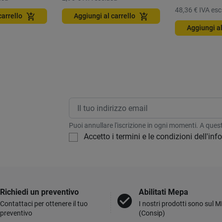
48,36 €
IVA esc
add_shopping_cart
add_shopping_cart
carrello
Aggiungi al carrello
Aggiungi al
Puoi annullare l'iscrizione in ogni momenti. A questo
Accetto i termini e le condizioni dell'in
Richiedi un preventivo
Abilitati Mepa
check_circle
Contattaci per ottenere il tuo
I nostri prodotti sono sul 
preventivo
(Consip)