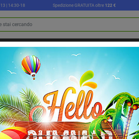
13 | 14:30-18
Spedizione GRATUITA oltre
122 €
R
PALLONI E ACCESSORI
SETTORE SCUOLA
ALLENAMENTO E FI
BLOG
RIABILITAZIONE E RECUPERO
 yoga 23x15x7,5 cm.
Mattone per yoga
Blocco per yoga in EVA dimen
5
/
5
-
1
recensioni