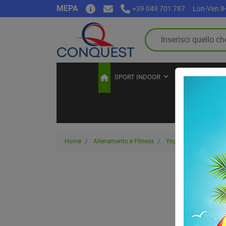
MEPA
+39 049 701 787
Lun-Ven 8-
SPORT INDOOR
SPORT OUTDOO
Home
Allenamento e Fitness
Yoga
Mattone per