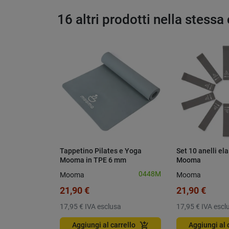
16 altri prodotti nella stessa
Tappetino Pilates e Yoga
Set 10 anelli el
Mooma in TPE 6 mm
Mooma
0448M
Mooma
Mooma
21,90 €
21,90 €
17,95 €
IVA esclusa
17,95 €
IVA escl
add_shopping_cart
Aggiungi al carrello
Aggiungi al 