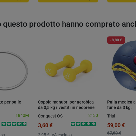
to questo prodotto hanno comprato anc
-8,80 €
e per palle
Coppia manubri per aerobica
Palla medica a
da 0,5 kg rivestiti in neoprene
fune da 3 kg.
1840M
2130
Conquest OS
Trial
3,60 €
59,00 €
67,80 €
usa
2,95 €
IVA esclusa