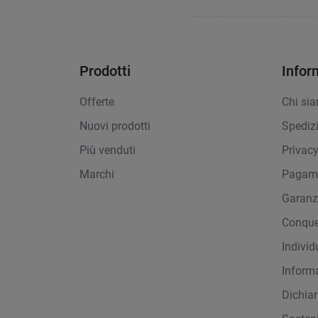
Prodotti
Infor
Offerte
Chi si
Nuovi prodotti
Spediz
Più venduti
Privac
Marchi
Pagame
Garanz
Conque
Indivi
Inform
Dichiar