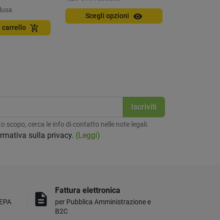
lusa
visibility
Scegli opzioni
Aggiungi a
add_shopping_cart
 carrello
 scopo, cerca le info di contatto nelle note legali.
formativa sulla privacy.
(Leggi)
Fattura elettronica
description
MEPA
per Pubblica Amministrazione e
B2C