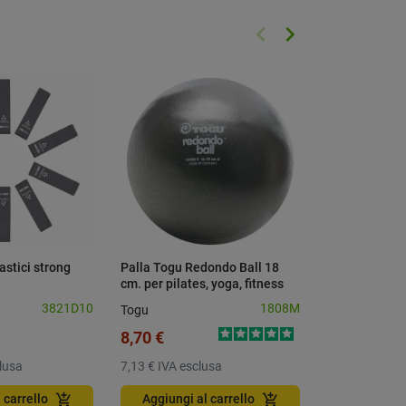
keyboard_arrow_left
keyboard_arrow_right
Precedente
Successivo
lastici strong
Palla Togu Redondo Ball 18
Palla Togu R
cm. per pilates, yoga, fitness
cm. per pilate
3821D10
1808M
Togu
Togu
8,70 €
10,40 €
lusa
7,13 €
IVA esclusa
8,52 €
IVA esc
add_shopping_cart
add_shopping_cart
 carrello
Aggiungi al carrello
Aggiungi a