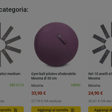
 categoria:
astici medium
Gym ball pilates sfoderabile
Set 10 anelli e
Mooma Ø 50 cm
Mooma
3821C10
1809C
Mooma
Mooma
33,90 €
24,90 €
usa
27,79 €
IVA esclusa
20,41 €
IVA esc
add_shopping_cart
add_shopping_cart
carrello
Aggiungi al carrello
Aggiungi al