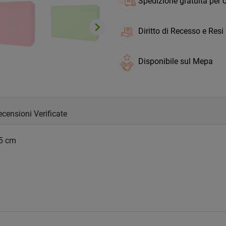
Spedizione gratuita per o
keyboard_arrow_right
Diritto di Recesso e Resi
Successivo
Disponibile sul Mepa
censioni Verificate
,5 cm