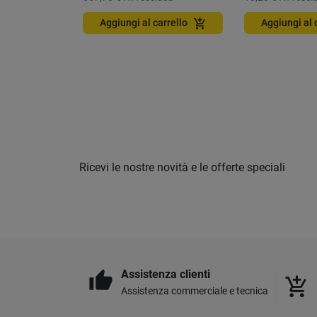
add_shopping_cart
Aggiungi al carrello
Aggiungi al 
Ricevi le nostre novità e le offerte speciali
Assistenza clienti
thumb_up
add_shopping_cart
Assistenza commerciale e tecnica