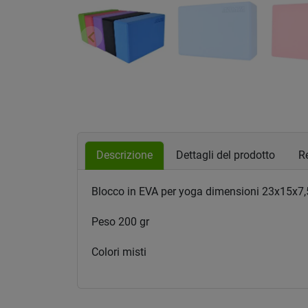
keyboard_arrow_left
Precedente
Descrizione
Dettagli del prodotto
Re
Blocco in EVA per yoga dimensioni 23x15x7
Peso 200 gr
Colori misti