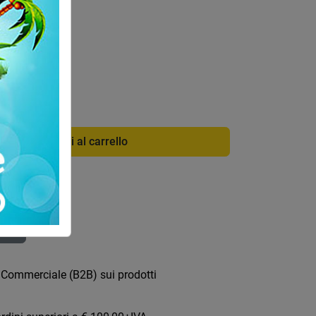
di info
0450
Aggiungi al carrello
ica
 Commerciale (B2B) sui prodotti