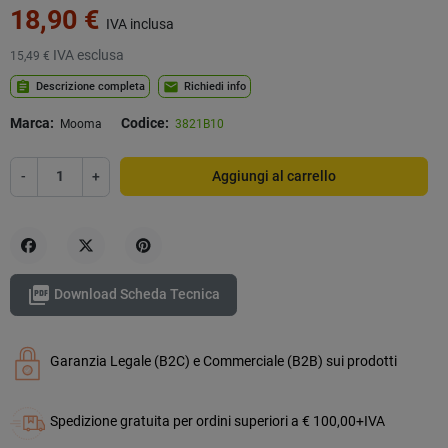
18,90 €
IVA inclusa
IVA esclusa
15,49 €
assignment
mail
Descrizione completa
Richiedi info
Marca:
Codice:
Mooma
3821B10
-
+
Aggiungi al carrello
Condividi
Twitta
Pinterest

Download Scheda Tecnica
Garanzia Legale (B2C) e Commerciale (B2B) sui prodotti
Spedizione gratuita per ordini superiori a € 100,00+IVA