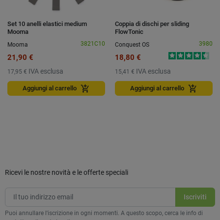
Set 10 anelli elastici medium
Coppia di dischi per sliding
Mooma
FlowTonic
3821C10
3980
Mooma
Conquest OS
21,90 €
18,80 €
IVA esclusa
IVA esclusa
17,95 €
15,41 €
add_shopping_cart
add_shopping_cart
Aggiungi al carrello
Aggiungi al carrello
Ricevi le nostre novità e le offerte speciali
Puoi annullare l'iscrizione in ogni momenti. A questo scopo, cerca le info di