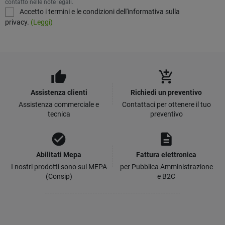
contatto nelle note legali.
Accetto i termini e le condizioni dell'informativa sulla
privacy.
(Leggi)
thumb_up
add_shopping_cart
Assistenza clienti
Richiedi un preventivo
Assistenza commerciale e
Contattaci per ottenere il tuo
tecnica
preventivo
check_circle
description
Abilitati Mepa
Fattura elettronica
I nostri prodotti sono sul MEPA
per Pubblica Amministrazione
(Consip)
e B2C