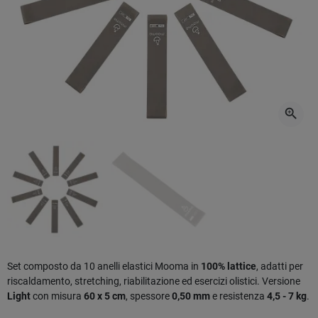
zoom_in
Set composto da 10 anelli elastici Mooma in
100% lattice
, adatti per
riscaldamento, stretching, riabilitazione ed esercizi olistici. Versione
Light
con misura
60 x 5 cm
, spessore
0,50 mm
e resistenza
4,5 - 7 kg
.