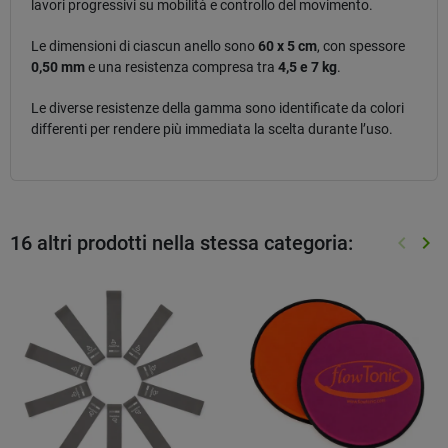
lavori progressivi su mobilità e controllo del movimento.
Le dimensioni di ciascun anello sono
60 x 5 cm
, con spessore
0,50 mm
e una resistenza compresa tra
4,5 e 7 kg
.
Le diverse resistenze della gamma sono identificate da colori
differenti per rendere più immediata la scelta durante l’uso.
16 altri prodotti nella stessa categoria:
keyboard_arrow_left
keyboard_arrow_right
Preced
Suc