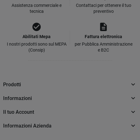
Assistenza commerciale e
Contattaci per ottenere il tuo
tecnica
preventivo
check_circle
description
Abilitati Mepa
Fattura elettronica
I nostri prodotti sono sul MEPA
per Pubblica Amministrazione
(Consip)
e B2C

Prodotti

Informazioni

Il tuo Account

Informazioni Azienda