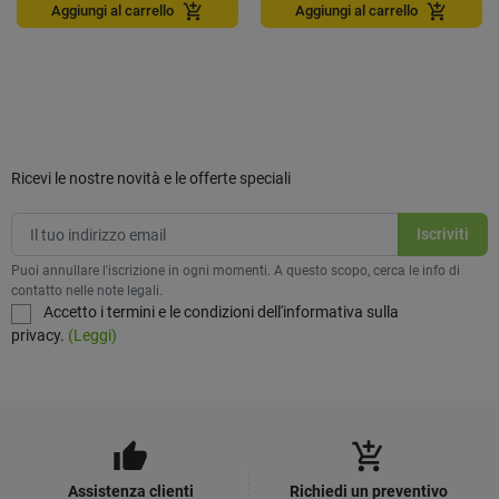
add_shopping_cart
add_shopping_cart
Aggiungi al carrello
Aggiungi al carrello
Ricevi le nostre novità e le offerte speciali
Puoi annullare l'iscrizione in ogni momenti. A questo scopo, cerca le info di
contatto nelle note legali.
Accetto i termini e le condizioni dell'informativa sulla
privacy.
(Leggi)
thumb_up
add_shopping_cart
Assistenza clienti
Richiedi un preventivo