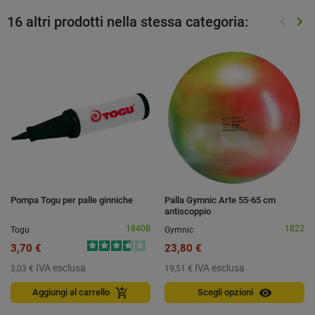
16 altri prodotti nella stessa categoria:
keyboard_arrow_left
keyboard_arrow_right
Preced
Suc
Pompa Togu per palle ginniche
Palla Gymnic Arte 55-65 cm
antiscoppio
1840B
1822
Togu
Gymnic
3,70 €
23,80 €
IVA esclusa
IVA esclusa
3,03 €
19,51 €
visibility
add_shopping_cart
Aggiungi al carrello
Scegli opzioni