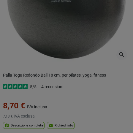
zoom_in
Palla Togu Redondo Ball 18 cm. per pilates, yoga, fitness
5
/
5
-
4
recensioni
8,70 €
IVA inclusa
IVA esclusa
7,13 €
assignment
mail
Descrizione completa
Richiedi info