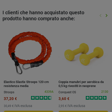
I clienti che hanno acquistato questo
keyboard_arrow_left
keyboard_arrow_right
prodotto hanno comprato anche:
Preced
Suc
Elastico Slastix Stroops 120 cm
Coppia manubri per aerobica da
resistenza media
0,5 kg rivestiti in neoprene
4339A
2130
Stroops
Conquest OS
37,20 €
3,60 €
IVA esclusa
IVA esclusa
30,49 €
2,95 €