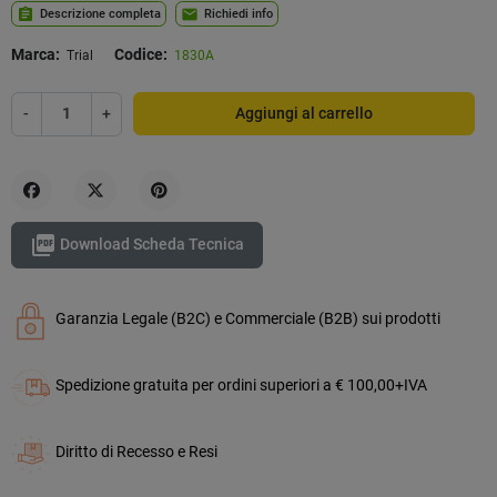
assignment
mail
Descrizione completa
Richiedi info
Marca:
Codice:
Trial
1830A
-
+
Aggiungi al carrello
Condividi
Twitta
Pinterest

Download Scheda Tecnica
Garanzia Legale (B2C) e Commerciale (B2B) sui prodotti
Spedizione gratuita per ordini superiori a € 100,00+IVA
Diritto di Recesso e Resi