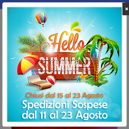
MEPA
×
0
Home
Allenamento e Fitness
Palle Mediche
Palla medica New Nem
Palla medica New Nemo - 1 kg
-4,10 €