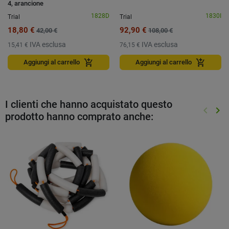
4, arancione
1828D
1830I
Trial
Trial
18,80 €
92,90 €
42,00 €
108,00 €
IVA esclusa
IVA esclusa
15,41 €
76,15 €
add_shopping_cart
add_shopping_cart
Aggiungi al carrello
Aggiungi al carrello
I clienti che hanno acquistato questo
keyboard_arrow_left
keyboard_arrow_right
prodotto hanno comprato anche:
Preced
Suc