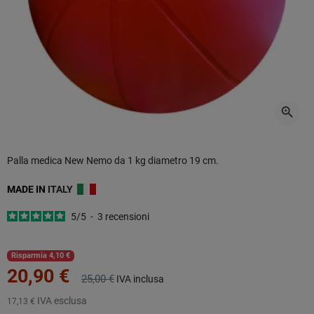
zoom_in
Palla medica New Nemo da 1 kg diametro 19 cm.
MADE IN
ITALY
5
/
5
-
3
recensioni
Risparmia 4,10 €
20,90 €
25,00 €
IVA inclusa
IVA esclusa
17,13 €