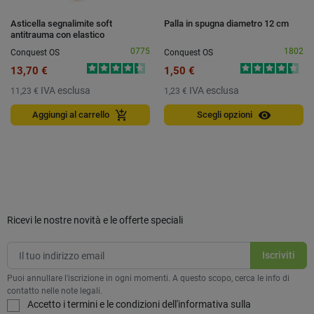
Asticella segnalimite soft
Palla in spugna diametro 12 cm
antitrauma con elastico
0775
1802
Conquest OS
Conquest OS
13,70 €
1,50 €
IVA esclusa
IVA esclusa
11,23 €
1,23 €
visibility
add_shopping_cart
Aggiungi al carrello
Scegli opzioni
Ricevi le nostre novità e le offerte speciali
Puoi annullare l'iscrizione in ogni momenti. A questo scopo, cerca le info di
contatto nelle note legali.
Accetto i termini e le condizioni dell'informativa sulla