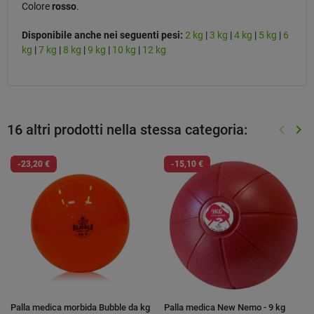
Colore
rosso
.
Disponibile anche nei seguenti pesi:
2 kg
|
3 kg
|
4 kg
|
5 kg
|
6
kg
|
7 kg
|
8 kg
|
9 kg
|
10 kg
|
12 kg
16 altri prodotti nella stessa categoria:
keyboard_arrow_left
keyboard_arrow_right
Preced
Suc
-23,20 €
-15,10 €
Palla medica morbida Bubble da kg
Palla medica New Nemo - 9 kg