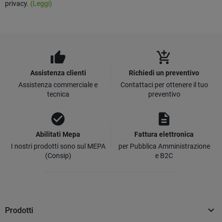
privacy.
(Leggi)
thumb_up
add_shopping_cart
Assistenza clienti
Richiedi un preventivo
Assistenza commerciale e
Contattaci per ottenere il tuo
tecnica
preventivo
check_circle
description
Abilitati Mepa
Fattura elettronica
I nostri prodotti sono sul MEPA
per Pubblica Amministrazione
(Consip)
e B2C

Prodotti