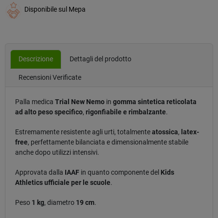
Disponibile sul Mepa
Descrizione
Dettagli del prodotto
Recensioni Verificate
Palla medica
Trial New Nemo
in
gomma sintetica reticolata
ad alto peso specifico
,
rigonfiabile e rimbalzante
.
Estremamente resistente agli urti, totalmente
atossica
,
latex-
free
, perfettamente bilanciata e dimensionalmente stabile
anche dopo utilizzi intensivi.
Approvata dalla
IAAF
in quanto componente del
Kids
Athletics ufficiale per le scuole
.
Peso
1 kg
, diametro
19 cm
.