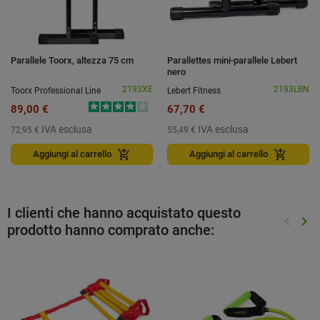
Parallele Toorx, altezza 75 cm
Parallettes mini-parallele Lebert
nero
2193XE
2193LBN
Toorx Professional Line
Lebert Fitness
89,00 €
67,70 €
IVA esclusa
IVA esclusa
72,95 €
55,49 €
add_shopping_cart
add_shopping_cart
Aggiungi al carrello
Aggiungi al carrello
I clienti che hanno acquistato questo
keyboard_arrow_left
keyboard_arrow_right
prodotto hanno comprato anche:
Preced
Suc