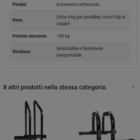
Piedini
Gommati e antiscivolo
Circa 4 kg per parallela, circa 8 kg la
Peso
coppia
Portata massima
180 kg
Smontabile e facilmente
Struttura
trasportabile
8 altri prodotti nella stessa categoria:
keyboard_arrow_left
keyboard_arrow_right
Preced
Suc