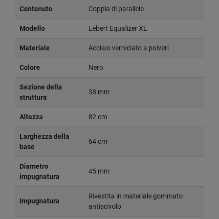
Contenuto
Coppia di parallele
Modello
Lebert Equalizer XL
Materiale
Acciaio verniciato a polveri
Colore
Nero
Sezione della
38 mm
struttura
Altezza
82 cm
Larghezza della
64 cm
base
Diametro
45 mm
impugnatura
Rivestita in materiale gommato
Impugnatura
antiscivolo