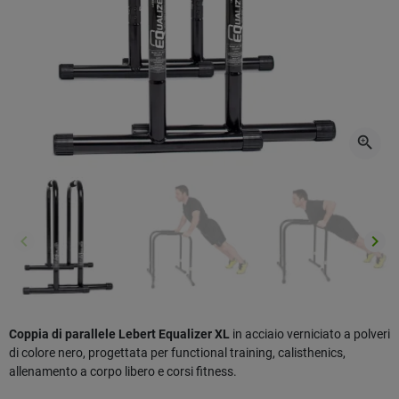
zoom_in
keyboard_arrow_left
keyboard_arrow_right
Precedente
Succ
Coppia di parallele Lebert Equalizer XL
in acciaio verniciato a polveri
di colore nero, progettata per functional training, calisthenics,
allenamento a corpo libero e corsi fitness.