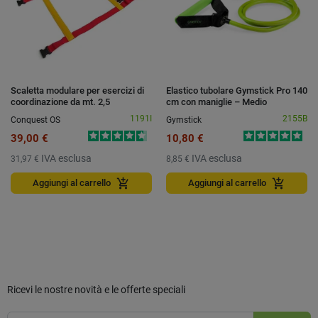
Scaletta modulare per esercizi di
Elastico tubolare Gymstick Pro 140
coordinazione da mt. 2,5
cm con maniglie – Medio
interamente rivestita
1191I
2155B
Conquest OS
Gymstick
39,00 €
10,80 €
IVA esclusa
IVA esclusa
31,97 €
8,85 €
add_shopping_cart
add_shopping_cart
Aggiungi al carrello
Aggiungi al carrello
Ricevi le nostre novità e le offerte speciali