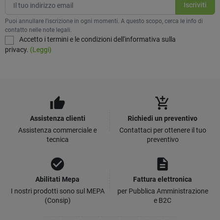
Puoi annullare l'iscrizione in ogni momenti. A questo scopo, cerca le info di
contatto nelle note legali.
Accetto i termini e le condizioni dell'informativa sulla
privacy.
(Leggi)
thumb_up
add_shopping_cart
Assistenza clienti
Richiedi un preventivo
Assistenza commerciale e
Contattaci per ottenere il tuo
tecnica
preventivo
check_circle
description
Abilitati Mepa
Fattura elettronica
I nostri prodotti sono sul MEPA
per Pubblica Amministrazione
(Consip)
e B2C