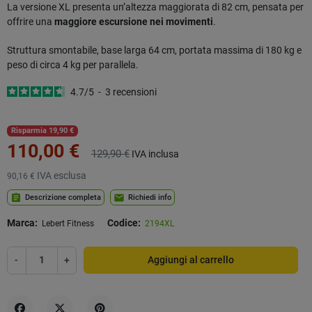
La versione XL presenta un’altezza maggiorata di 82 cm, pensata per
offrire una
maggiore escursione nei movimenti
.
Struttura smontabile, base larga 64 cm, portata massima di 180 kg e
peso di circa 4 kg per parallela.
4.7
/
5
-
3
recensioni
Risparmia 19,90 €
110,00 €
129,90 €
IVA inclusa
IVA esclusa
90,16 €
assignment
mail
Descrizione completa
Richiedi info
Marca:
Codice:
Lebert Fitness
2194XL
-
+
Aggiungi al carrello