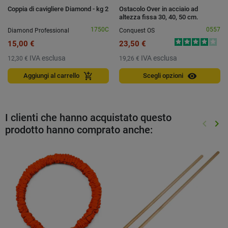
Coppia di cavigliere Diamond - kg 2
Ostacolo Over in acciaio ad
altezza fissa 30, 40, 50 cm.
1750C
0557
Diamond Professional
Conquest OS
15,00 €
23,50 €
IVA esclusa
IVA esclusa
12,30 €
19,26 €
visibility
add_shopping_cart
Aggiungi al carrello
Scegli opzioni
I clienti che hanno acquistato questo
keyboard_arrow_left
keyboard_arrow_right
prodotto hanno comprato anche:
Preced
Suc