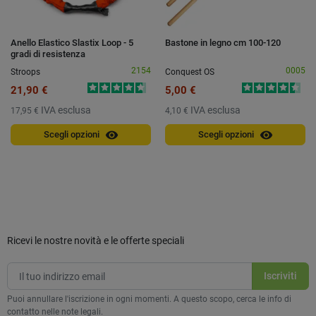
Anello Elastico Slastix Loop - 5
Bastone in legno cm 100-120
gradi di resistenza
2154
0005
Stroops
Conquest OS
21,90 €
5,00 €
IVA esclusa
IVA esclusa
17,95 €
4,10 €
visibility
visibility
Scegli opzioni
Scegli opzioni
Ricevi le nostre novità e le offerte speciali
Puoi annullare l'iscrizione in ogni momenti. A questo scopo, cerca le info di
contatto nelle note legali.