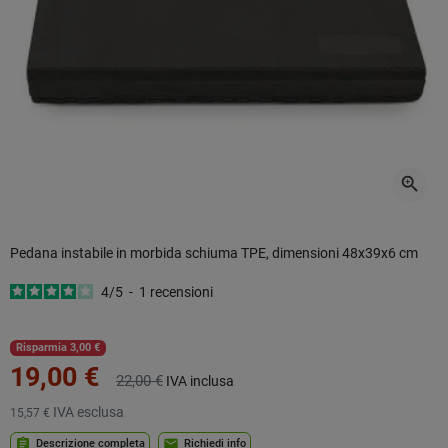
zoom_in
Pedana instabile in morbida schiuma TPE, dimensioni 48x39x6
cm
4
/
5
-
1
recensioni
Risparmia 3,00 €
19,00 €
22,00 €
IVA inclusa
IVA esclusa
15,57 €
assignment
mail
Descrizione completa
Richiedi info