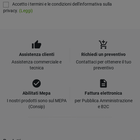
Accetto i termini e le condizioni dell'informativa sulla
privacy.
(Leggi)
thumb_up
add_shopping_cart
Assistenza clienti
Richiedi un preventivo
Assistenza commerciale e
Contattaci per ottenere il tuo
tecnica
preventivo
check_circle
description
Abilitati Mepa
Fattura elettronica
I nostri prodotti sono sul MEPA
per Pubblica Amministrazione
(Consip)
e B2C