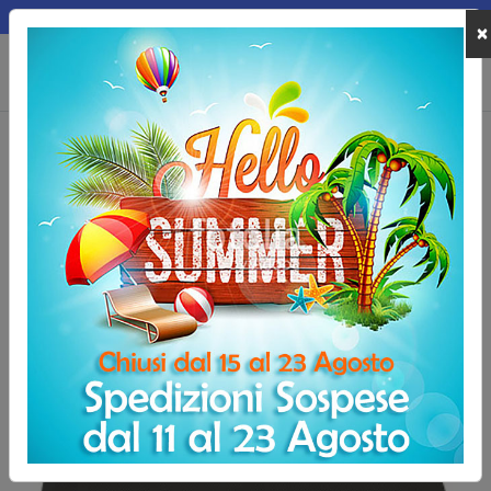
MEPA
×
0
Home
Sport Indoor
Piccoli Attrezzi
Stability Foam Pad, pedana pro
Stability Foam Pad, pedana propriocettiva
48x39x6
-3,00 €