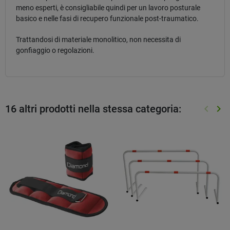
meno esperti, è consigliabile quindi per un lavoro posturale
basico e nelle fasi di recupero funzionale post-traumatico.
Trattandosi di materiale monolitico, non necessita di
gonfiaggio o regolazioni.
16 altri prodotti nella stessa categoria:
keyboard_arrow_left
keyboard_arrow_right
Preced
Suc