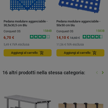
Pedana modulare agganciabile -
Pedana modulare agganciabile -
30,5x30,5 cm Blu
50x50 cm blu
1584B
1583B
Conquest OS
Conquest OS
6,70 €
14,10 €
14,60 €
IVA esclusa
IVA esclusa
5,49 €
11,56 €
add_shopping_cart
add_shopping_cart
Aggiungi al carrello
Aggiungi al carrello
16 altri prodotti nella stessa categoria:
keyboard_arrow_left
keyboard_arrow_right
Preced
Suc