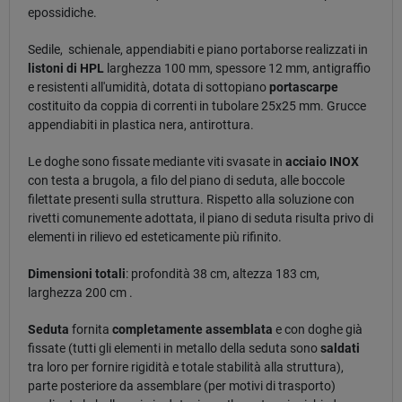
epossidiche.
Sedile, schienale, appendiabiti e piano portaborse realizzati in
listoni di HPL
larghezza 100 mm, spessore 12 mm, antigraffio
e resistenti all'umidità, dotata di sottopiano
portascarpe
costituito da coppia di correnti in tubolare 25x25 mm. Grucce
appendiabiti in plastica nera, antirottura.
Le doghe sono fissate mediante viti svasate in
acciaio INOX
con testa a brugola, a filo del piano di seduta, alle boccole
filettate presenti sulla struttura. Rispetto alla soluzione con
rivetti comunemente adottata, il piano di seduta risulta privo di
elementi in rilievo ed esteticamente più rifinito.
Dimensioni totali
: profondità 38 cm, altezza 183 cm,
larghezza 200 cm .
Seduta
fornita
completamente assemblata
e con doghe già
fissate (tutti gli elementi in metallo della seduta sono
saldati
tra loro per fornire rigidità e totale stabilità alla struttura),
parte posteriore da assemblare (per motivi di trasporto)