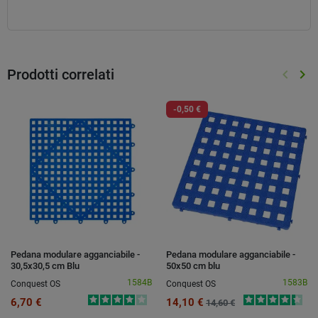
Prodotti correlati
keyboard_arrow_left
keyboard_arrow_right
Preced
Suc
-0,50 €
Pedana modulare agganciabile -
Pedana modulare agganciabile -
30,5x30,5 cm Blu
50x50 cm blu
1584B
1583B
Conquest OS
Conquest OS
6,70 €
14,10 €
14,60 €