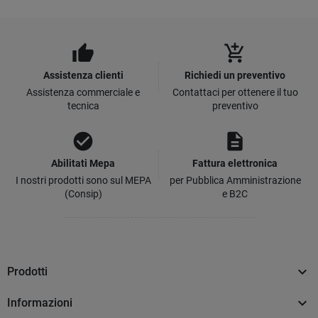
thumb_up
add_shopping_cart
Assistenza clienti
Richiedi un preventivo
Assistenza commerciale e
Contattaci per ottenere il tuo
tecnica
preventivo
check_circle
description
Abilitati Mepa
Fattura elettronica
I nostri prodotti sono sul MEPA
per Pubblica Amministrazione
(Consip)
e B2C

Prodotti

Informazioni