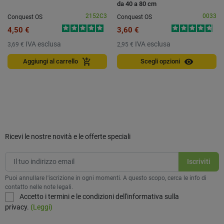
da 40 a 80 cm
2152C3
0033
Conquest OS
Conquest OS
4,50 €
3,60 €
IVA esclusa
IVA esclusa
3,69 €
2,95 €
visibility
add_shopping_cart
Aggiungi al carrello
Scegli opzioni
Ricevi le nostre novità e le offerte speciali
Puoi annullare l'iscrizione in ogni momenti. A questo scopo, cerca le info di
contatto nelle note legali.
Accetto i termini e le condizioni dell'informativa sulla
privacy.
(Leggi)