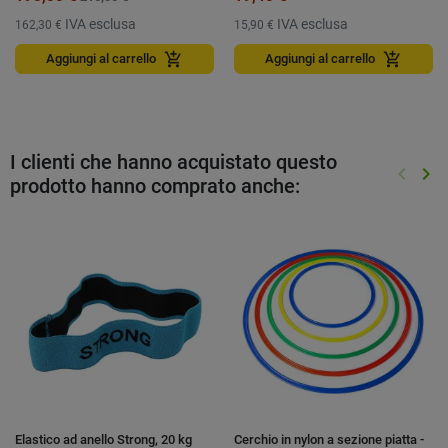
IVA esclusa
IVA esclusa
162,30 €
15,90 €
add_shopping_cart
add_shopping_cart
Aggiungi al carrello
Aggiungi al carrello
I clienti che hanno acquistato questo
keyboard_arrow_left
keyboard_arrow_right
prodotto hanno comprato anche:
Preced
Suc
Elastico ad anello Strong, 20 kg
Cerchio in nylon a sezione piatta -