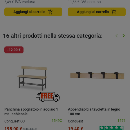
IVA esclusa
IVA esclusa
5,49 €
11,56 €
add_shopping_cart
add_shopping_cart
Aggiungi al carrello
Aggiungi al carrello
16 altri prodotti nella stessa categoria:
keyboard_arrow_left
keyboard_arrow_right
Preced
Suc
-12,00 €
Panchina spogliatoio in acciaio 1
Appendiabiti a tavoletta in legno
mt - schienale
100 cm
1549C
1576
Conquest OS
Conquest
198,00 €
19,40 €
210,00 €