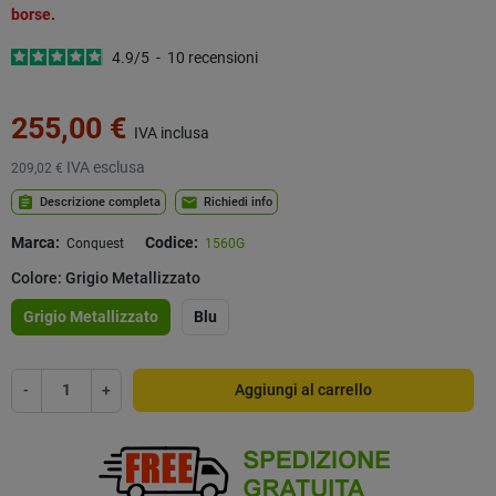
borse.
4.9
/
5
-
10
recensioni
255,00 €
IVA inclusa
IVA esclusa
209,02 €
assignment
mail
Descrizione completa
Richiedi info
Marca:
Codice:
Conquest
1560G
Colore: Grigio Metallizzato
Grigio Metallizzato
Blu
-
+
Aggiungi al carrello