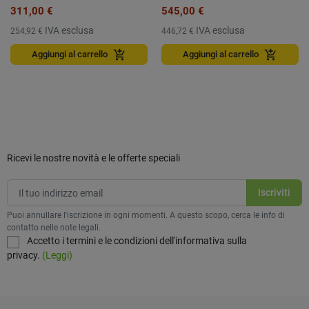
311,00 €
545,00 €
IVA esclusa
IVA esclusa
254,92 €
446,72 €
add_shopping_cart
add_shopping_cart
Aggiungi al carrello
Aggiungi al carrello
Ricevi le nostre novità e le offerte speciali
Puoi annullare l'iscrizione in ogni momenti. A questo scopo, cerca le info di
contatto nelle note legali.
Accetto i termini e le condizioni dell'informativa sulla
privacy.
(Leggi)