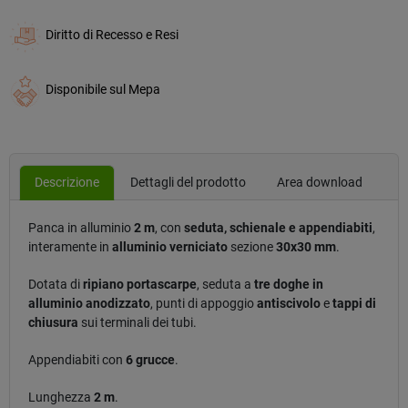
Diritto di Recesso e Resi
Disponibile sul Mepa
Descrizione
Dettagli del prodotto
Area download
Panca in alluminio
2 m
, con
seduta, schienale e appendiabiti
,
interamente in
alluminio verniciato
sezione
30x30 mm
.
Dotata di
ripiano portascarpe
, seduta a
tre doghe in
alluminio anodizzato
, punti di appoggio
antiscivolo
e
tappi di
chiusura
sui terminali dei tubi.
Appendiabiti con
6 grucce
.
Lunghezza
2 m
.