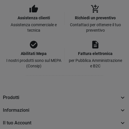
thumb_up
add_shopping_cart
Assistenza clienti
Richiedi un preventivo
Assistenza commerciale e
Contattaci per ottenere il tuo
tecnica
preventivo
check_circle
description
Abilitati Mepa
Fattura elettronica
I nostri prodotti sono sul MEPA
per Pubblica Amministrazione
(Consip)
e B2C

Prodotti

Informazioni

Il tuo Account