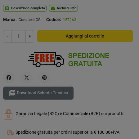
assignment
mail
Descrizione completa
Richiedi info
Marca:
Codice:
Conquest OS
1572A3
-
+
Aggiungi al carrello
Condividi
Twitta
Pinterest

Download Scheda Tecnica
Garanzia Legale (B2C) e Commerciale (B2B) sui prodotti
Spedizione gratuita per ordini superiori a € 100,00+IVA