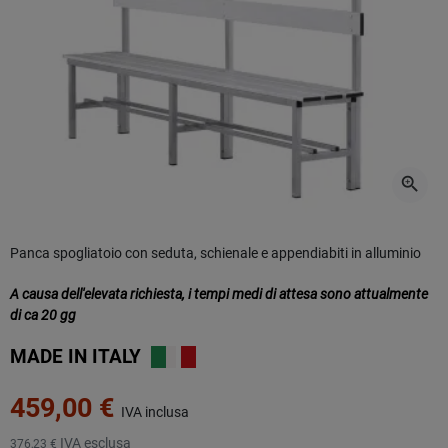
zoom_in
Panca spogliatoio con seduta, schienale e appendiabiti in alluminio
A causa dell'elevata richiesta, i tempi medi di attesa sono attualmente
di ca 20 gg
MADE IN
ITALY
459,00 €
IVA inclusa
IVA esclusa
376,23 €