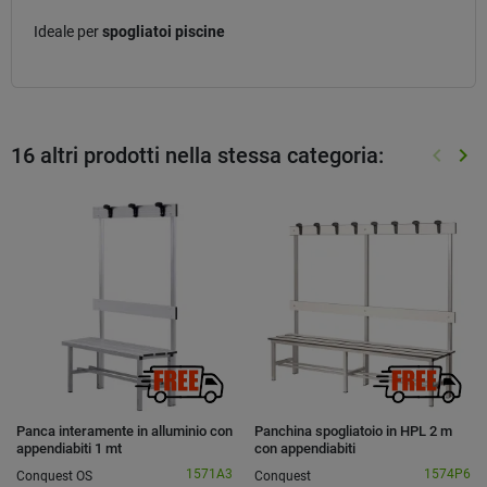
Ideale per
spogliatoi piscine
16 altri prodotti nella stessa categoria:
keyboard_arrow_left
keyboard_arrow_right
Preced
Suc
Panca interamente in alluminio con
Panchina spogliatoio in HPL 2 m
appendiabiti 1 mt
con appendiabiti
1571A3
1574P6
Conquest OS
Conquest