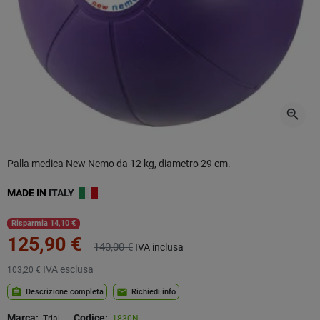
zoom_in
Palla medica New Nemo da 12 kg, diametro 29 cm.
MADE IN
ITALY
Risparmia 14,10 €
125,90 €
140,00 €
IVA inclusa
IVA esclusa
103,20 €
assignment
mail
Descrizione completa
Richiedi info
Marca:
Codice:
Trial
1830N