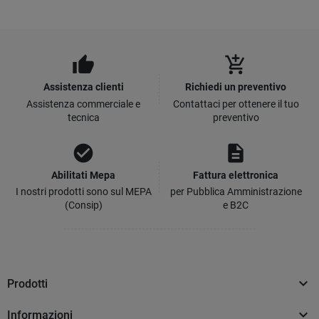
thumb_up
add_shopping_cart
Assistenza clienti
Richiedi un preventivo
Assistenza commerciale e
Contattaci per ottenere il tuo
tecnica
preventivo
check_circle
description
Abilitati Mepa
Fattura elettronica
I nostri prodotti sono sul MEPA
per Pubblica Amministrazione
(Consip)
e B2C

Prodotti

Informazioni