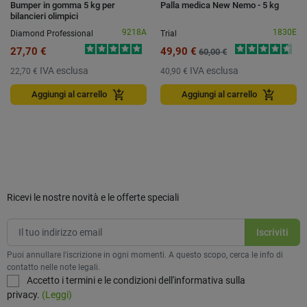
Bumper in gomma 5 kg per
Palla medica New Nemo - 5 kg
bilancieri olimpici
9218A
1830E
Diamond Professional
Trial
27,70 €
49,90 €
60,00 €
IVA esclusa
IVA esclusa
22,70 €
40,90 €
add_shopping_cart
add_shopping_cart
Aggiungi al carrello
Aggiungi al carrello
Ricevi le nostre novità e le offerte speciali
Puoi annullare l'iscrizione in ogni momenti. A questo scopo, cerca le info di
contatto nelle note legali.
Accetto i termini e le condizioni dell'informativa sulla
privacy.
(Leggi)