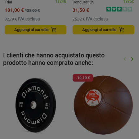
1834G
1835C
Trial
Conquest OS
101,00 €
31,50 €
123,00 €
IVA esclusa
IVA esclusa
82,79 €
25,82 €
add_shopping_cart
add_shopping_cart
Aggiungi al carrello
Aggiungi al carrello
I clienti che hanno acquistato questo
keyboard_arrow_left
keyboard_arrow_right
prodotto hanno comprato anche:
Preced
Suc
-10,10 €