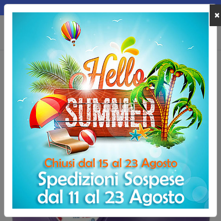
MEPA
×
0
Home
Allenamento e Fitness
Palle Mediche
Palla medica New Nem
Palla medica New Nemo - 12 kg
-14,10 €