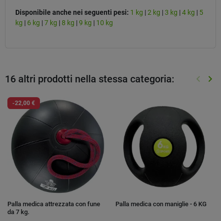
Disponibile anche nei seguenti pesi:
1 kg
|
2 kg
|
3 kg
|
4 kg
|
5
kg
|
6 kg
|
7 kg
|
8 kg
|
9 kg
|
10 kg
16 altri prodotti nella stessa categoria:
keyboard_arrow_left
keyboard_arrow_right
Preced
Suc
-22,00 €
Palla medica attrezzata con fune
Palla medica con maniglie - 6 KG
da 7 kg.