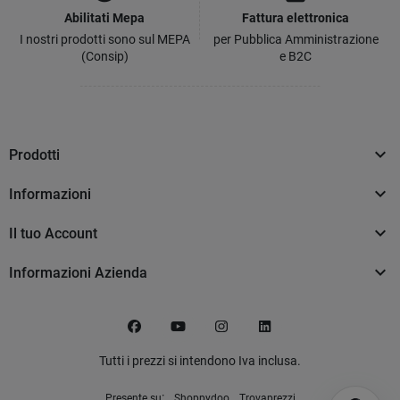
Abilitati Mepa
Fattura elettronica
I nostri prodotti sono sul MEPA
per Pubblica Amministrazione
(Consip)
e B2C

Prodotti

Informazioni

Il tuo Account

Informazioni Azienda
Facebook
YouTube
Instagram
LinkedIn
Tutti i prezzi si intendono Iva inclusa.
:
Presente su
Shoppydoo
Trovaprezzi