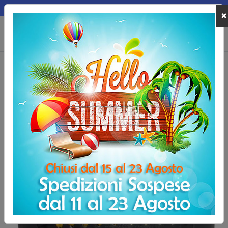
MEPA
×
0
Home
Allenamento e Fitness
Palle Mediche
Wall Ball Crosstraining 
Wall Ball Crosstraining Elite rivestita in Kevlar 9
kg