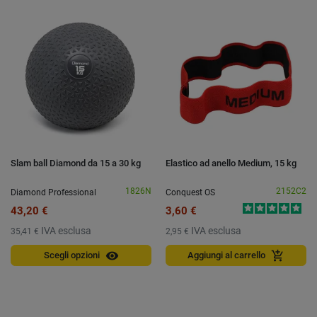
Slam ball Diamond da 15 a 30 kg
Elastico ad anello Medium, 15 kg
1826N
2152C2
Diamond Professional
Conquest OS
43,20 €
3,60 €
IVA esclusa
IVA esclusa
35,41 €
2,95 €
visibility
add_shopping_cart
Scegli opzioni
Aggiungi al carrello