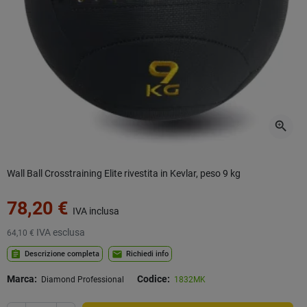
zoom_in
Wall Ball Crosstraining Elite rivestita in Kevlar, peso 9 kg
78,20 €
IVA inclusa
IVA esclusa
64,10 €
assignment
mail
Descrizione completa
Richiedi info
Marca:
Codice:
Diamond Professional
1832MK