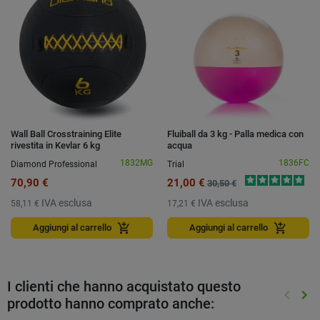
Wall Ball Crosstraining Elite
Fluiball da 3 kg - Palla medica con
rivestita in Kevlar 6 kg
acqua
1832MG
1836FC
Diamond Professional
Trial
70,90 €
21,00 €
30,50 €
IVA esclusa
IVA esclusa
58,11 €
17,21 €
add_shopping_cart
add_shopping_cart
Aggiungi al carrello
Aggiungi al carrello
I clienti che hanno acquistato questo
keyboard_arrow_left
keyboard_arrow_right
prodotto hanno comprato anche:
Preced
Suc