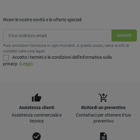
Ricevi le nostre novità e le offerte speciali
Puoi annullare l'iscrizione in ogni momenti. A questo scopo, cerca le info di
contatto nelle note legali.
Accetto i termini e le condizioni dell'informativa sulla
privacy.
(Leggi)
thumb_up
add_shopping_cart
Assistenza clienti
Richiedi un preventivo
Assistenza commerciale e
Contattaci per ottenere il tuo
tecnica
preventivo
check_circle
description