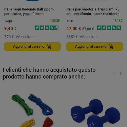
Palla Togu Redondo Ball 22 cm.
Palla psicomotoria Trial diam. 75
per pilates, yoga, fitness
cm., certificata, super resistente
1808N
18187
Togu
Trial
9,40 €
47,00 €
57,00 €
IVA esclusa
IVA esclusa
7,70 €
38,52 €
add_shopping_cart
add_shopping_cart
Aggiungi al carrello
Aggiungi al carrello
I clienti che hanno acquistato questo
keyboard_arrow_left
keyboard_arrow_right
prodotto hanno comprato anche:
Preced
Suc