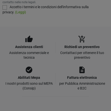
contatto nelle note legali.
Accetto i termini e le condizioni dell'informativa sulla
privacy.
(Leggi)
thumb_up
add_shopping_cart
Assistenza clienti
Richiedi un preventivo
Assistenza commerciale e
Contattaci per ottenere il tuo
tecnica
preventivo
check_circle
description
Abilitati Mepa
Fattura elettronica
I nostri prodotti sono sul MEPA
per Pubblica Amministrazione
(Consip)
e B2C