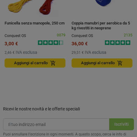
Funicella senza manopole, 250 cm
Coppia manubri per aerobica da 5
kg rivestiti in neoprene
0079
2135
Conquest OS
Conquest OS
3,00 €
36,00 €
IVA esclusa
IVA esclusa
2,46 €
29,51 €
add_shopping_cart
add_shopping_cart
Aggiungi al carrello
Aggiungi al carrello
Ricevi le nostre novità e le offerte speciali
Puoi annullare l'iscrizione in ogni momenti. A questo scopo, cerca le info di