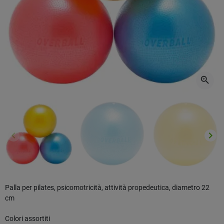
zoom_in
keyboard_arrow_left
keyboard_arrow_right
Precedente
Succ
Palla per pilates, psicomotricità, attività propedeutica, diametro 22
cm
Colori assortiti