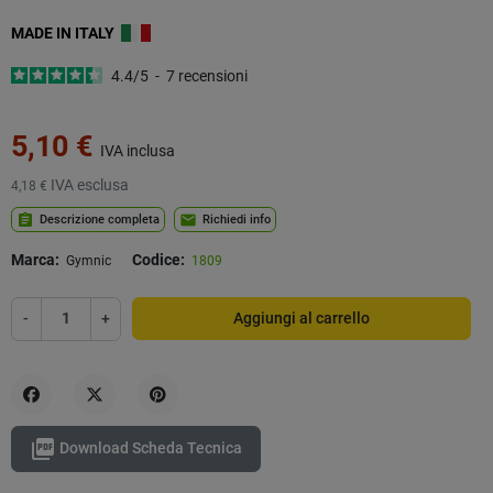
MADE IN
ITALY
4.4
/
5
-
7
recensioni
5,10 €
IVA inclusa
IVA esclusa
4,18 €
assignment
mail
Descrizione completa
Richiedi info
Marca:
Codice:
Gymnic
1809
-
+
Aggiungi al carrello
Condividi
Twitta
Pinterest

Download Scheda Tecnica