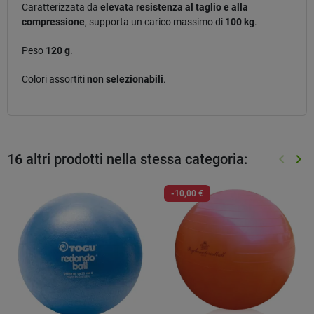
Caratterizzata da
elevata resistenza al taglio e alla
compressione
, supporta un carico massimo di
100 kg
.
Peso
120 g
.
Colori assortiti
non selezionabili
.
16 altri prodotti nella stessa categoria:
keyboard_arrow_left
keyboard_arrow_right
Preced
Suc
-10,00 €