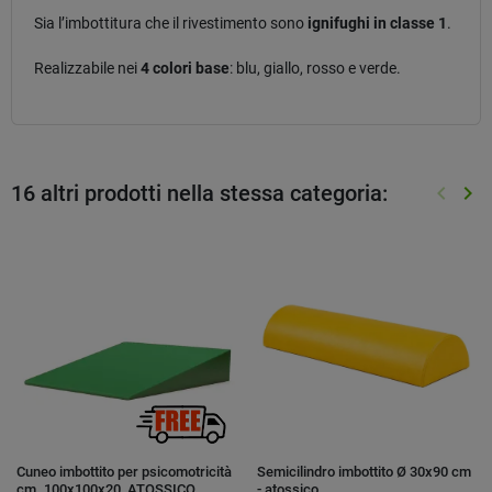
Sia l’imbottitura che il rivestimento sono
ignifughi in classe 1
.
Realizzabile nei
4 colori base
: blu, giallo, rosso e verde.
16 altri prodotti nella stessa categoria:
keyboard_arrow_left
keyboard_arrow_right
Preced
Suc
Cuneo imbottito per psicomotricità
Semicilindro imbottito Ø 30x90 cm
cm. 100x100x20, ATOSSICO
- atossico