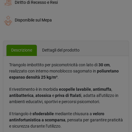
Diritto di Recesso e Resi
Disponibile sul Mepa
Descrizione
Dettagli del prodotto
Triangolo imbottito per psicomotricità con lato di
30 cm
,
realizzato con interno monoblocco sagomato in
poliuretano
espanso densità 25 kg/m³
.
Il rivestimento è in morbida
ecopelle lavabile
,
antimuffa
,
antibatterica
,
atossica
e
priva di ftalati
, adatta all’utilizzo in
ambienti educativi, sportivi e percorsi psicomotori.
Il triangolo è
sfoderabile
mediante chiusura a
velcro
antinfortunistica a scomparsa
, pensata per garantire praticità
e sicurezza durante l’utilizzo.