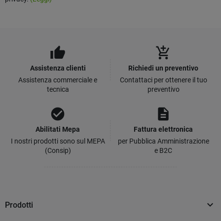
thumb_up
add_shopping_cart
Assistenza clienti
Richiedi un preventivo
Assistenza commerciale e
Contattaci per ottenere il tuo
tecnica
preventivo
check_circle
description
Abilitati Mepa
Fattura elettronica
I nostri prodotti sono sul MEPA
per Pubblica Amministrazione
(Consip)
e B2C

Prodotti