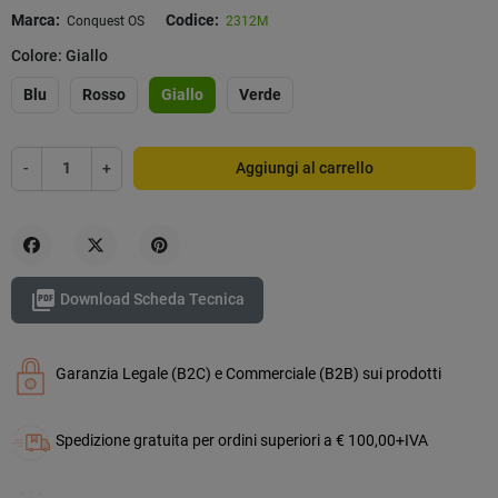
Marca:
Codice:
Conquest OS
2312M
Colore: Giallo
Blu
Rosso
Giallo
Verde
-
+
Aggiungi al carrello
Condividi
Twitta
Pinterest

Download Scheda Tecnica
Garanzia Legale (B2C) e Commerciale (B2B) sui prodotti
Spedizione gratuita per ordini superiori a € 100,00+IVA