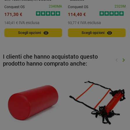
2340MA
2323M
Conquest OS
Conquest OS
171,30 €
114,40 €
IVA esclusa
IVA esclusa
140,41 €
93,77 €
visibility
visibility
Scegli opzioni
Scegli opzioni
I clienti che hanno acquistato questo
keyboard_arrow_left
keyboard_arrow_right
prodotto hanno comprato anche:
Preced
Suc