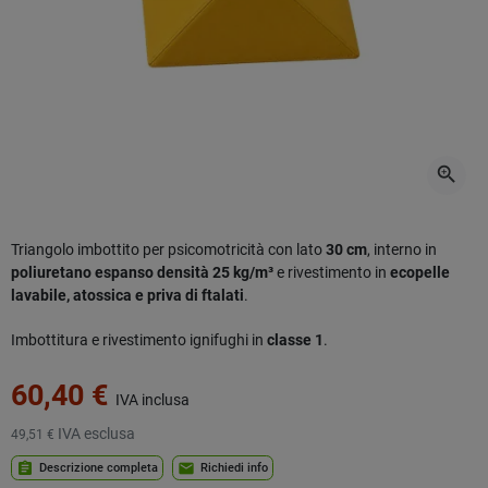
zoom_in
Triangolo imbottito per psicomotricità con lato
30 cm
, interno in
poliuretano espanso densità 25 kg/m³
e rivestimento in
ecopelle
lavabile, atossica e priva di ftalati
.
Imbottitura e rivestimento ignifughi in
classe 1
.
60,40 €
IVA inclusa
IVA esclusa
49,51 €
assignment
mail
Descrizione completa
Richiedi info