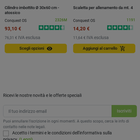
Cilindro imbottito Ø 30x60 cm -
Scaletta per allenamento da mt. 4
atossico
2326M
1191
Conquest OS
Conquest OS
93,10 €
14,20 €
IVA esclusa
IVA esclusa
76,31 €
11,64 €
visibility
add_shopping_cart
Scegli opzioni
Aggiungi al carrello
Ricevi le nostre novità e le offerte speciali
Puoi annullare l'iscrizione in ogni momenti. A questo scopo, cerca le info di
contatto nelle note legali.
Accetto i termini e le condizioni dell'informativa sulla
privacy.
(Leggi)