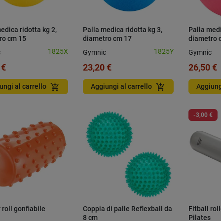
edica ridotta kg 2,
Palla medica ridotta kg 3,
Palla medi
ro cm 15
diametro cm 17
diametro 
1825X
1825Y
c
Gymnic
Gymnic
 €
23,20 €
26,50 €
add_shopping_cart
add_shopping_cart
ungi al carrello
Aggiungi al carrello
Aggiung
-3,00 €
 roll gonfiabile
Coppia di palle Reflexball da
Fitball ro
8 cm
Pilates