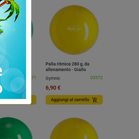
ica 280 g, da
Palla ritmica 280 g, da
to - Verde
allenamento - Giallo
03571
03572
Gymnic
6,90 €
add_shopping_cart
add_shopping_cart
i al carrello
Aggiungi al carrello