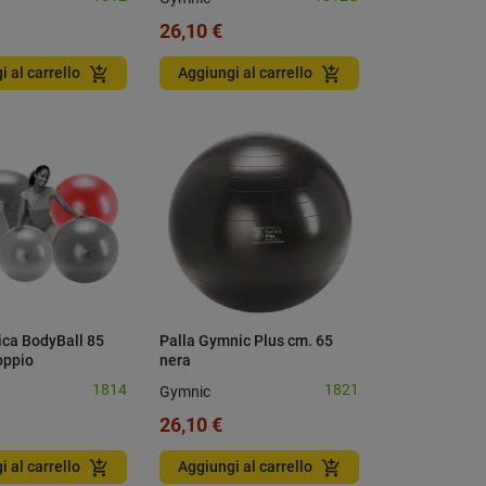
26,10 €
add_shopping_cart
add_shopping_cart
i al carrello
Aggiungi al carrello
ica BodyBall 85
Palla Gymnic Plus cm. 65
oppio
nera
1814
1821
Gymnic
26,10 €
add_shopping_cart
add_shopping_cart
i al carrello
Aggiungi al carrello