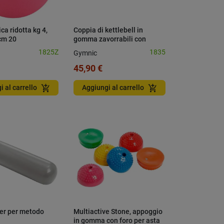
ca ridotta kg 4,
Coppia di kettlebell in
cm 20
gomma zavorrabili con
acqua o sabbia Training
1825Z
1835
Gymnic
Bowl
45,90 €
add_shopping_cart
add_shopping_cart
i al carrello
Aggiungi al carrello
ller per metodo
Multiactive Stone, appoggio
in gomma con foro per asta