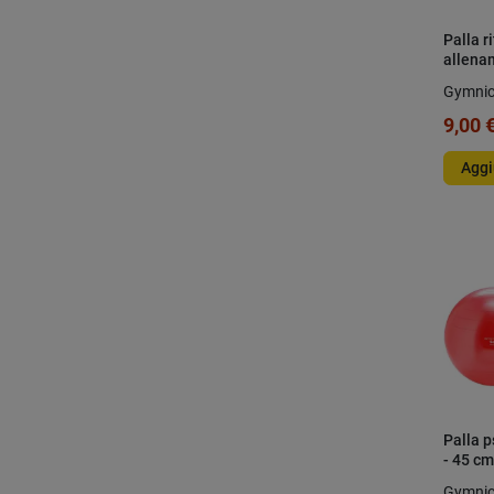
Palla r
allena
Gymni
9,00 
Aggi
Palla 
- 45 cm
Gymni