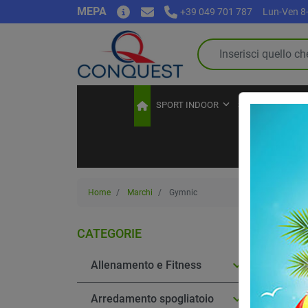
MEPA
+39 049 701 787
Lun-Ven 8-
SPORT INDOOR
SPORT OUTDOO
Home
Marchi
Gymnic
Gy
CATEGORIE

Allenamento e Fitness

Arredamento spogliatoio