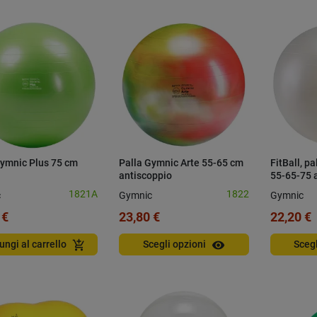
Gymnic Plus 75 cm
Palla Gymnic Arte 55-65 cm
FitBall, pa
antiscoppio
55-65-75 
1821A
1822
c
Gymnic
Gymnic
 €
23,80 €
22,20 €
visibility
add_shopping_cart
ungi al carrello
Scegli opzioni
Sceg