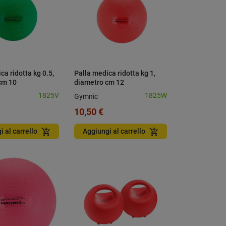
ca ridotta kg 0.5,
Palla medica ridotta kg 1,
cm 10
diametro cm 12
1825V
1825W
Gymnic
10,50 €
add_shopping_cart
add_shopping_cart
i al carrello
Aggiungi al carrello