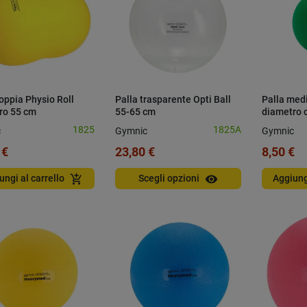
oppia Physio Roll
Palla trasparente Opti Ball
Palla medi
ro 55 cm
55-65 cm
diametro 
1825
1825A
c
Gymnic
Gymnic
 €
23,80 €
8,50 €
visibility
add_shopping_cart
ungi al carrello
Scegli opzioni
Aggiung