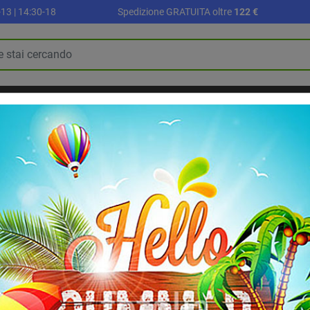
13 | 14:30-18
Spedizione GRATUITA oltre
122 €
R
PALLONI E ACCESSORI
SETTORE SCUOLA
ALLENAMENTO E FI
BLOG
RIABILITAZIONE E RECUPERO
mnic