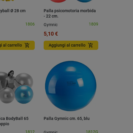
yball Ø 28 cm
Palla psicomotoria morbida
- 22 cm.
1806
1809
Gymnic
5,10 €
add_shopping_cart
add_shopping_cart
i al carrello
Aggiungi al carrello
ica BodyBall 65
Palla Gymnic cm. 65, blu
oppio
1812
1812G
Gymnic