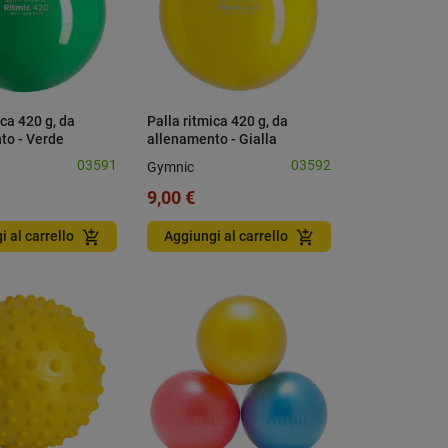
ica 420 g, da
Palla ritmica 420 g, da
to - Verde
allenamento - Gialla
03591
03592
Gymnic
9,00 €
add_shopping_cart
add_shopping_cart
i al carrello
Aggiungi al carrello