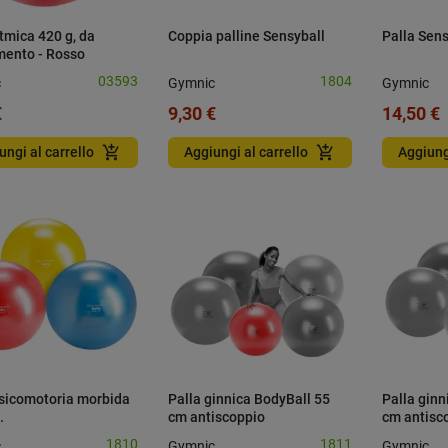
itmica 420 g, da
Coppia palline Sensyball
Palla Sens
mento - Rosso
03593
1804
c
Gymnic
Gymnic
€
9,30 €
14,50 €
add_shopping_cart
add_shopping_cart
ungi al carrello
Aggiungi al carrello
Aggiung
psicomotoria morbida
Palla ginnica BodyBall 55
Palla ginn
.
cm antiscoppio
cm antisc
1810
1811
c
Gymnic
Gymnic