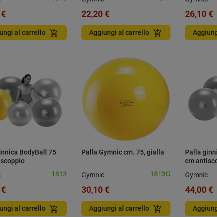
 €
22,20 €
26,10 €
add_shopping_cart
add_shopping_cart
ungi al carrello
Aggiungi al carrello
Aggiung
innica BodyBall 75
Palla Gymnic cm. 75, gialla
Palla ginn
iscoppio
cm antisc
1813
1813G
c
Gymnic
Gymnic
 €
30,10 €
44,00 €
add_shopping_cart
add_shopping_cart
ungi al carrello
Aggiungi al carrello
Aggiung