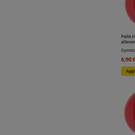
Palla r
allena
Gymni
6,90 
Aggi