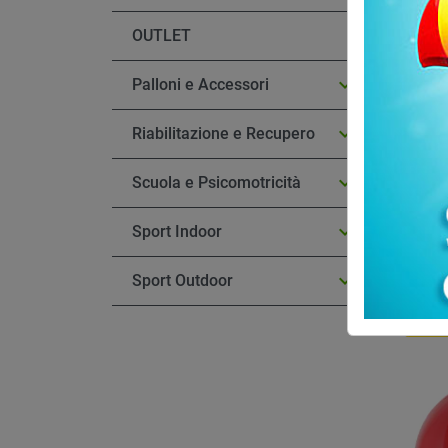
OUTLET

Palloni e Accessori

Riabilitazione e Recupero

Scuola e Psicomotricità
Set di 
diametr

Sport Indoor
'Disks
Gymni

Sport Outdoor
45,90
Aggi