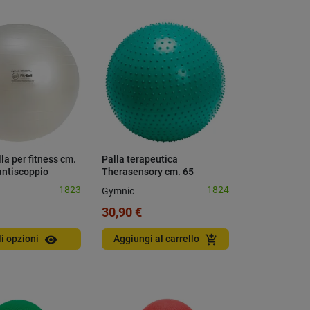
lla per fitness cm.
Palla terapeutica
antiscoppio
Therasensory cm. 65
1823
1824
Gymnic
30,90 €
visibility
add_shopping_cart
li opzioni
Aggiungi al carrello