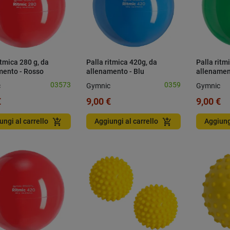
itmica 280 g, da
Palla ritmica 420g, da
Palla ritm
mento - Rosso
allenamento - Blu
allenamen
03573
0359
c
Gymnic
Gymnic
€
9,00 €
9,00 €
add_shopping_cart
add_shopping_cart
ungi al carrello
Aggiungi al carrello
Aggiung