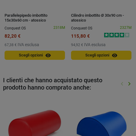
Parallelepipedo imbottito
Cilindro imbottito Ø 30x90 cm -
15x30x60 cm - atossico
atossico
2318M
2327M
Conquest OS
Conquest OS
82,20 €
115,80 €
IVA esclusa
IVA esclusa
67,38 €
94,92 €
visibility
visibility
Scegli opzioni
Scegli opzioni
I clienti che hanno acquistato questo
keyboard_arrow_left
keyboard_arrow_right
prodotto hanno comprato anche:
Preced
Suc