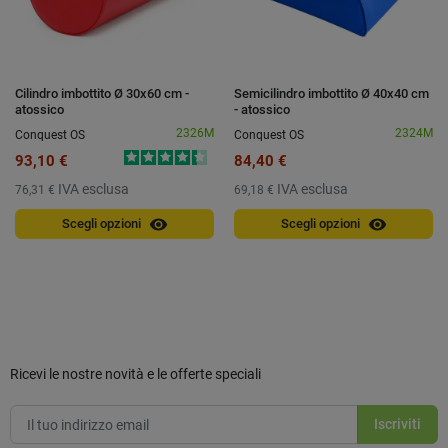
Cilindro imbottito Ø 30x60 cm -
Semicilindro imbottito Ø 40x40 cm
atossico
- atossico
2326M
2324M
Conquest OS
Conquest OS
93,10 €
84,40 €
IVA esclusa
IVA esclusa
76,31 €
69,18 €
visibility
visibility
Scegli opzioni
Scegli opzioni
Ricevi le nostre novità e le offerte speciali