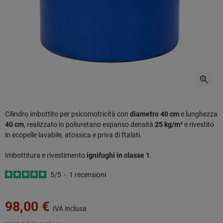
zoom_in
Cilindro imbottito per psicomotricità con
diametro 40 cm
e lunghezza
40 cm
, realizzato in poliuretano espanso densità
25 kg/m³
e rivestito
in ecopelle lavabile, atossica e priva di ftalati.
Imbottitura e rivestimento
ignifughi in classe 1
.
5
/
5
-
1
recensioni
98,00 €
IVA inclusa