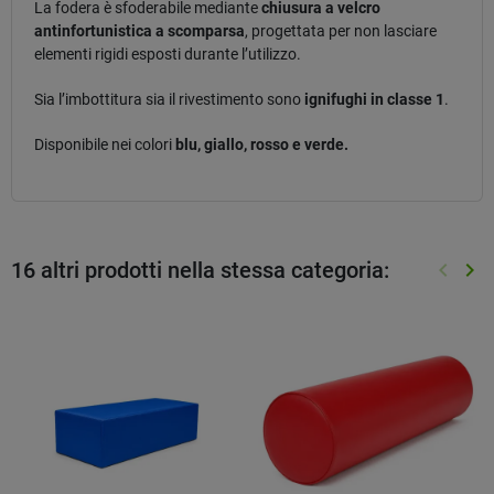
La fodera è sfoderabile mediante
chiusura a velcro
antinfortunistica a scomparsa
, progettata per non lasciare
elementi rigidi esposti durante l’utilizzo.
Sia l’imbottitura sia il rivestimento sono
ignifughi in classe 1
.
Disponibile nei colori
blu, giallo, rosso e verde.
16 altri prodotti nella stessa categoria:
keyboard_arrow_left
keyboard_arrow_right
Preced
Suc