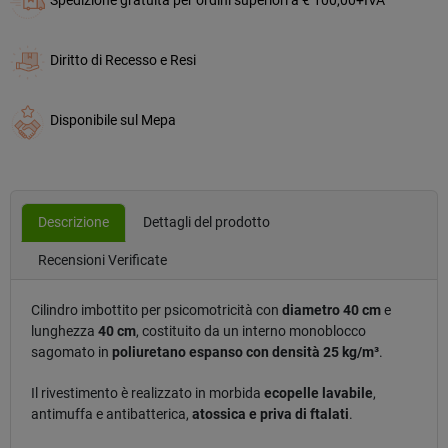
Spedizione gratuita per ordini superiori a € 100,00+IVA
Diritto di Recesso e Resi
Disponibile sul Mepa
Descrizione
Dettagli del prodotto
Recensioni Verificate
Cilindro imbottito per psicomotricità con
diametro 40 cm
e
lunghezza
40 cm
, costituito da un interno monoblocco
sagomato in
poliuretano espanso con densità 25 kg/m³
.
Il rivestimento è realizzato in morbida
ecopelle lavabile
,
antimuffa e antibatterica,
atossica e priva di ftalati
.