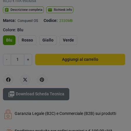
IVA esclusa
80,33 €
assignment
mail
Descrizione completa
Richiedi info
Marca:
Codice:
Conquest OS
2330MB
Colore: Blu
Blu
Rosso
Giallo
Verde
-
+
Aggiungi al carrello
Condividi
Twitta
Pinterest

Download Scheda Tecnica
Garanzia Legale (B2C) e Commerciale (B2B) sui prodotti