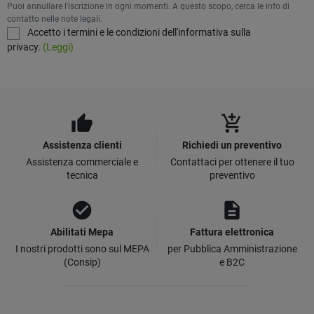
Puoi annullare l'iscrizione in ogni momenti. A questo scopo, cerca le info di
contatto nelle note legali.
Accetto i termini e le condizioni dell'informativa sulla
privacy.
(Leggi)
thumb_up
add_shopping_cart
Assistenza clienti
Richiedi un preventivo
Assistenza commerciale e
Contattaci per ottenere il tuo
tecnica
preventivo
check_circle
description
Abilitati Mepa
Fattura elettronica
I nostri prodotti sono sul MEPA
per Pubblica Amministrazione
(Consip)
e B2C