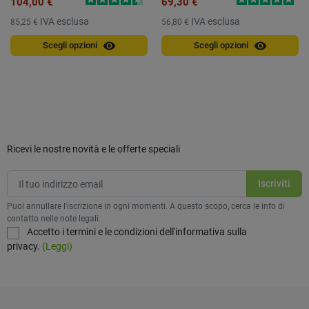
104,00 €
69,30 €
IVA esclusa
IVA esclusa
85,25 €
56,80 €
visibility
visibility
Scegli opzioni
Scegli opzioni
Ricevi le nostre novità e le offerte speciali
Puoi annullare l'iscrizione in ogni momenti. A questo scopo, cerca le info di
contatto nelle note legali.
Accetto i termini e le condizioni dell'informativa sulla
privacy.
(Leggi)