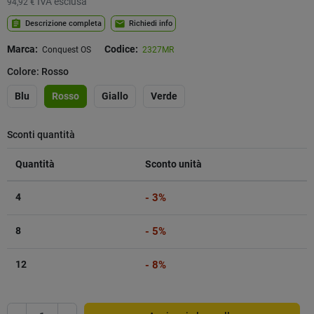
IVA esclusa
94,92 €
assignment
mail
Descrizione completa
Richiedi info
Marca:
Codice:
Conquest OS
2327MR
Colore: Rosso
Blu
Rosso
Giallo
Verde
Sconti quantità
Quantità
Sconto unità
4
- 3%
8
- 5%
12
- 8%