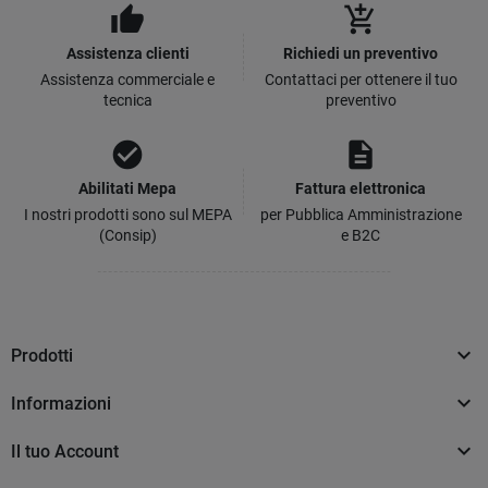
thumb_up
add_shopping_cart
Assistenza clienti
Richiedi un preventivo
Assistenza commerciale e
Contattaci per ottenere il tuo
tecnica
preventivo
check_circle
description
Abilitati Mepa
Fattura elettronica
I nostri prodotti sono sul MEPA
per Pubblica Amministrazione
(Consip)
e B2C

Prodotti

Informazioni

Il tuo Account