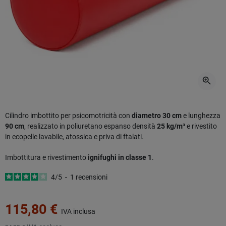
zoom_in
Cilindro imbottito per psicomotricità con
diametro 30 cm
e lunghezza
90 cm
, realizzato in poliuretano espanso densità
25 kg/m³
e rivestito
in ecopelle lavabile, atossica e priva di ftalati.
Imbottitura e rivestimento
ignifughi in classe 1
.
4
/
5
-
1
recensioni
115,80 €
IVA inclusa