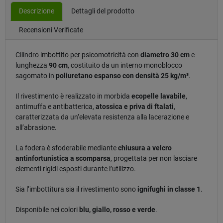
Descrizione
Dettagli del prodotto
Recensioni Verificate
Cilindro imbottito per psicomotricità con
diametro 30 cm
e
lunghezza
90 cm
, costituito da un interno monoblocco
sagomato in
poliuretano espanso con densità 25 kg/m³
.
Il rivestimento è realizzato in morbida
ecopelle lavabile
,
antimuffa e antibatterica,
atossica e priva di ftalati
,
caratterizzata da un’elevata resistenza alla lacerazione e
all’abrasione.
La fodera è sfoderabile mediante
chiusura a velcro
antinfortunistica a scomparsa
, progettata per non lasciare
elementi rigidi esposti durante l’utilizzo.
Sia l’imbottitura sia il rivestimento sono
ignifughi in classe 1
.
Disponibile nei colori
blu, giallo, rosso e verde
.