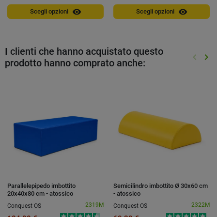
visibility
visibility
Scegli opzioni
Scegli opzioni
I clienti che hanno acquistato questo
keyboard_arrow_left
keyboard_arrow_right
prodotto hanno comprato anche:
Preced
Suc
Parallelepipedo imbottito
Semicilindro imbottito Ø 30x60 cm
20x40x80 cm - atossico
- atossico
2319M
2322M
Conquest OS
Conquest OS