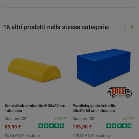
16 altri prodotti nella stessa categoria:
keyboard_arrow_left
keyboard_arrow_right
Preced
Suc
Semicilindro imbottito Ø 30x60 cm
Parallelepipedo imbottito
- atossico
40x40x80 cm - atossico
2322M
2315M
Conquest OS
Conquest OS
69,30 €
153,50 €
IVA esclusa
IVA esclusa
56,80 €
125,82 €