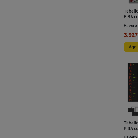
Tabell
FIBA c
Favero 
3.927
Aggi
Tabell
FIBA co
second
Favero 