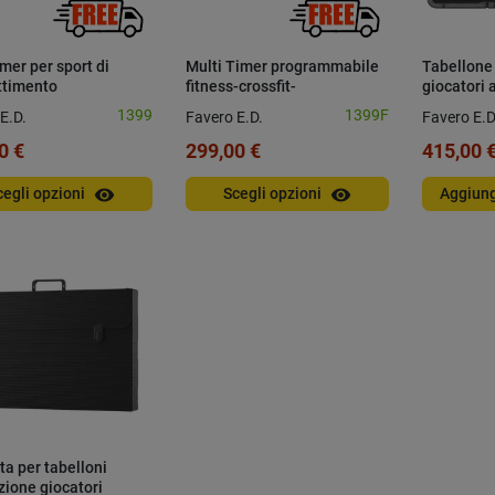
imer per sport di
Multi Timer programmabile
Tabellone 
timento
fitness-crossfit-
giocatori 
combattimento
MONOFAC
1399
1399F
E.D.
Favero E.D.
Favero E.D
0 €
299,00 €
415,00 
visibility
visibility
cegli opzioni
Scegli opzioni
Aggiung
ta per tabelloni
zione giocatori