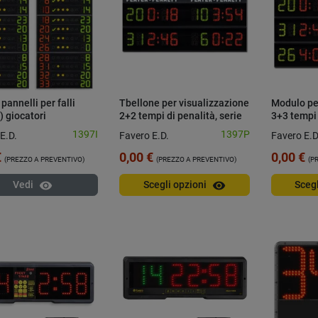
pannelli per falli
Tbellone per visualizzazione
Modulo pe
) giocatori
2+2 tempi di penalità, serie
3+3 tempi 
M
M
1397I
1397P
E.D.
Favero E.D.
Favero E.D
€
0,00 €
0,00 €
(PREZZO A PREVENTIVO)
(PREZZO A PREVENTIVO)
(P
visibility
visibility
Vedi
Scegli opzioni
Sceg