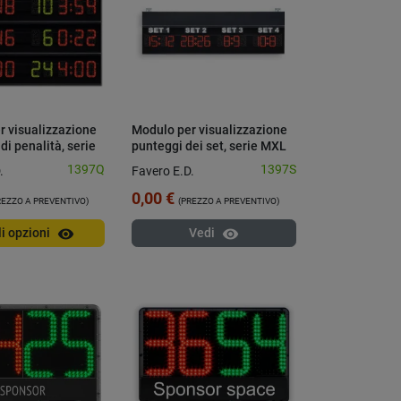
r visualizzazione
Modulo per visualizzazione
di penalità, serie
punteggi dei set, serie MXL
1397Q
1397S
.
Favero E.D.
0,00 €
REZZO A PREVENTIVO)
(PREZZO A PREVENTIVO)
visibility
visibility
li opzioni
Vedi