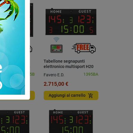
 segnapunti
Tabellone segnapunti
o multisport H15
elettronico multisport H20
le
con console
1395B
1395BA
.
Favero E.D.
 €
2.715,00 €
add_shopping_cart
add_shopping_cart
i al carrello
Aggiungi al carrello