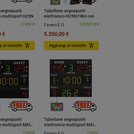
 segnapunti
Tabellone segnapunti
o multisport H25N
elettronico H25N FIBA con
 FIBA con console
console e pannelli 24
1395FH
1395FH24
.
Favero E.D.
secondi
 €
5.350,00 €
add_shopping_cart
add_shopping_cart
i al carrello
Aggiungi al carrello
 segnapunti
Tabellone segnapunti
o multisport MXL-
elettronico multisport MXL-
sole
G con console
1396B
1396C
.
Favero E.D.