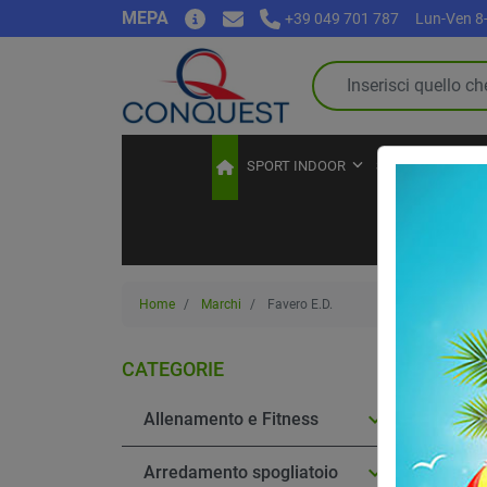
MEPA
+39 049 701 787
Lun-Ven 8-
SPORT INDOOR
SPORT OUTDOO
Home
Marchi
Favero E.D.
Fav
CATEGORIE

Allenamento e Fitness

Arredamento spogliatoio