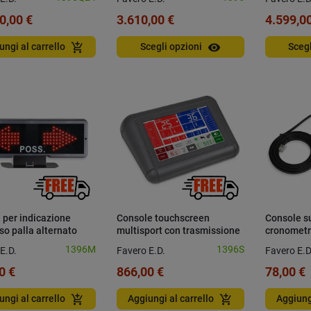
0,00 €
3.610,00 €
4.599,00
visibility
add_shopping_cart
ungi al carrello
Scegli opzioni
Sceg
 per indicazione
Console touchscreen
Console s
o palla alternato
multisport con trasmissione
cronometr
radio
1396M
1396S
E.D.
Favero E.D.
Favero E.D
0 €
866,00 €
78,00 €
add_shopping_cart
add_shopping_cart
ungi al carrello
Aggiungi al carrello
Aggiung