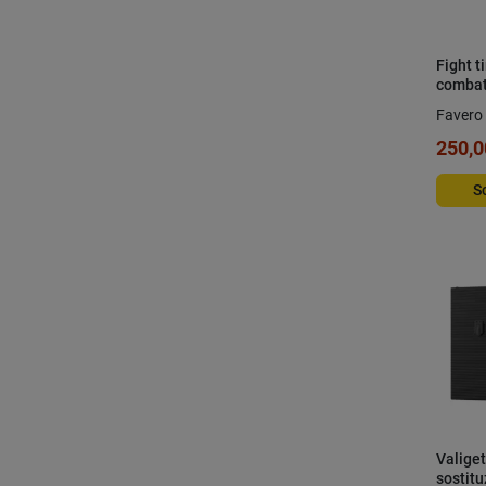
Fight t
combat
Favero 
250,0
S
Valiget
sostitu