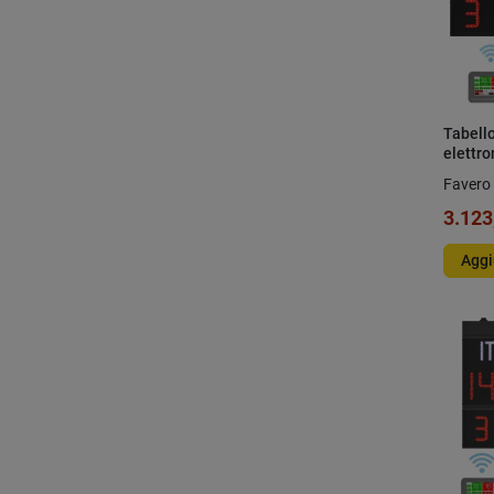
Tabell
elettro
con co
Favero 
3.123
Aggi