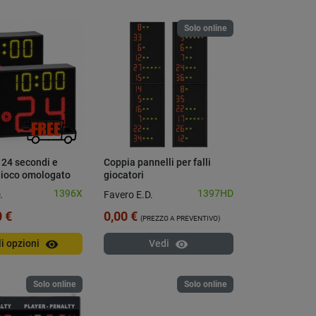
Solo online
 24 secondi e
Coppia pannelli per falli
gioco omologato
giocatori
1396X
1397HD
.
Favero E.D.
 €
0,00 €
(PREZZO A PREVENTIVO)
visibility
visibility
li opzioni
Vedi
Solo online
Solo online