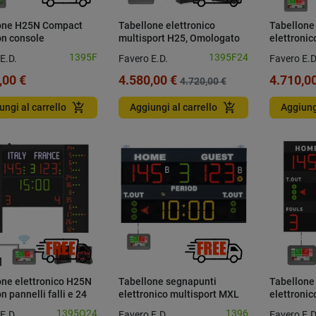
one H25N Compact
Tabellone elettronico
Tabellone
on console
multisport H25, Omologato
elettronic
FIBA 2, con 24 secondi
omologato
1395F
1395F24
E.D.
Favero E.D.
Favero E.D
wireless
,00 €
4.580,00 €
4.710,00
4.720,00 €
add_shopping_cart
add_shopping_cart
ungi al carrello
Aggiungi al carrello
Aggiung
one elettronico H25N
Tabellone segnapunti
Tabellone
n pannelli falli e 24
elettronico multisport MXL
elettronic
i
con console
F con con
1395Q24
1396
E.D.
Favero E.D.
Favero E.D