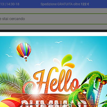
13 | 14:30-18
Spedizione GRATUITA oltre
122 €
R
PALLONI E ACCESSORI
SETTORE SCUOLA
ALLENAMENTO E FI
BLOG
RIABILITAZIONE E RECUPERO
ero E.D.