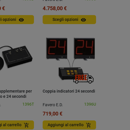
 €
4.758,00 €
visibility
visibility
li opzioni
Scegli opzioni
upplementare per
Coppia indicatori 24 secondi
o e 24 secondi
1396T
1396U
.
Favero E.D.
719,00 €
add_shopping_cart
add_shopping_cart
i al carrello
Aggiungi al carrello