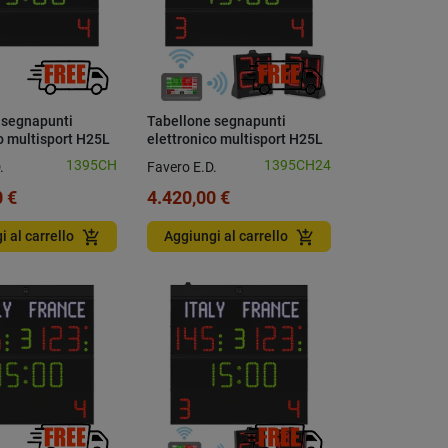
 segnapunti
Tabellone segnapunti
o multisport H25L
elettronico multisport H25L
di penalità e
con console e pannelli 24
1395CH
1395CH24
.
Favero E.D.
secondi
 €
4.420,00 €
add_shopping_cart
add_shopping_cart
i al carrello
Aggiungi al carrello