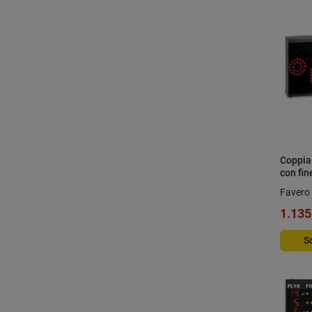
Coppia 
con fi
Favero 
1.135
S