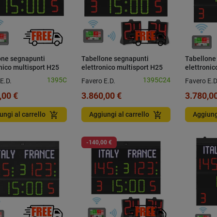
one segnapunti
Tabellone segnapunti
Tabellone
nico multisport H25
elettronico multisport H25
elettronic
nsole
con console e pannelli 24
con tempi 
1395C
1395C24
E.D.
Favero E.D.
Favero E.D
secondi
console
,00 €
3.860,00 €
3.780,00
add_shopping_cart
add_shopping_cart
ungi al carrello
Aggiungi al carrello
Aggiung
-140,00 €