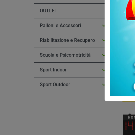
OUTLET

Palloni e Accessori

Riabilitazione e Recupero

Scuola e Psicomotricità
Tabello
Multisp

Sport Indoor
Favero 

Sport Outdoor
614,0
S