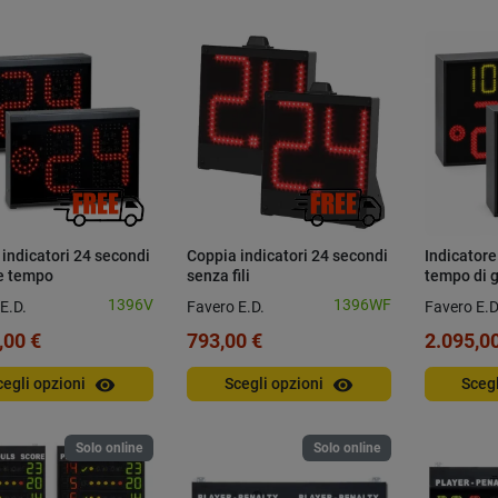
indicatori 24 secondi
Coppia indicatori 24 secondi
Indicatore
ne tempo
senza fili
tempo di 
FIBA
1396V
1396WF
E.D.
Favero E.D.
Favero E.D
,00 €
793,00 €
2.095,00
visibility
visibility
cegli opzioni
Scegli opzioni
Sceg
Solo online
Solo online