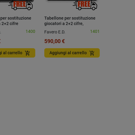
per sostituzione
Tabellone per sostituzione
a 2+2 cifre
giocatori a 2+2 cifre,
CIALE
BIFACCIALE
1400
1401
.
Favero E.D.
€
590,00 €
add_shopping_cart
add_shopping_cart
i al carrello
Aggiungi al carrello