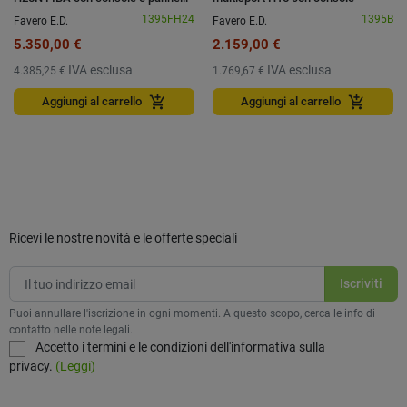
24 secondi
1395FH24
1395B
Favero E.D.
Favero E.D.
5.350,00 €
2.159,00 €
IVA esclusa
IVA esclusa
4.385,25 €
1.769,67 €
add_shopping_cart
add_shopping_cart
Aggiungi al carrello
Aggiungi al carrello
Ricevi le nostre novità e le offerte speciali
Puoi annullare l'iscrizione in ogni momenti. A questo scopo, cerca le info di
contatto nelle note legali.
Accetto i termini e le condizioni dell'informativa sulla
privacy.
(Leggi)