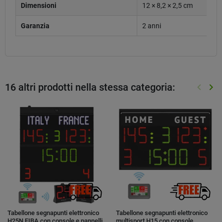
Dimensioni
12 × 8,2 × 2,5 cm
Garanzia
2 anni
16 altri prodotti nella stessa categoria:
keyboard_arrow_left
keyboard_arrow_right
Preced
Suc
Tabellone segnapunti elettronico
Tabellone segnapunti elettronico
H25N FIBA con console e pannelli
multisport H15 con console