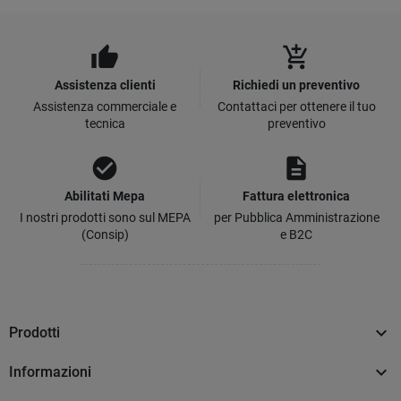
thumb_up
add_shopping_cart
Assistenza clienti
Richiedi un preventivo
Assistenza commerciale e
Contattaci per ottenere il tuo
tecnica
preventivo
check_circle
description
Abilitati Mepa
Fattura elettronica
I nostri prodotti sono sul MEPA
per Pubblica Amministrazione
(Consip)
e B2C

Prodotti

Informazioni