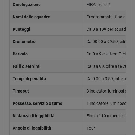
Omologazione
FIBA livello 2
Nomi delle squadre
Programmabili fino a 6 ca
Punteggi
Da 0 a 199 per squadra, ci
Cronometro
Da 00:00 a 99:59, cifre al
Periodo
Da 0 a 9 e lettera E, cifra 
Falli o set vinti
Da 0 a 99, cifre alte 20 cm
Tempi di penalità
Da 0:00 a 9:59, cifre alte 
Timeout
3 indicatori luminosi per 
Possesso, servizio o turno
1 indicatore luminoso per
Distanza di leggibilità
Fino a 110 m per le cifre 
Angolo di leggibilità
150°