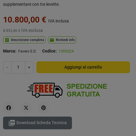
supplementare con tre levette.
10.800,00 €
IVA inclusa
IVA esclusa
8.852,46 €
assignment
mail
Descrizione completa
Richiedi info
Marca:
Codice:
Favero E.D.
1395Q24
-
+
Aggiungi al carrello
Condividi
Twitta
Pinterest

Download Scheda Tecnica