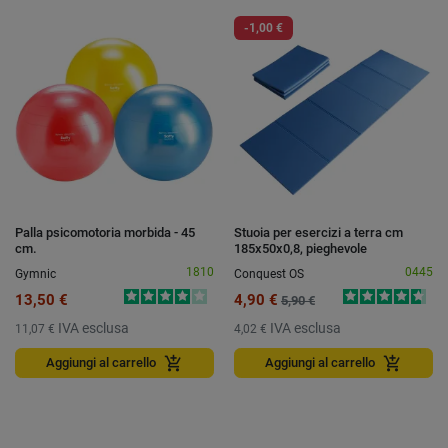
-1,00 €
Palla psicomotoria morbida - 45
Stuoia per esercizi a terra cm
cm.
185x50x0,8, pieghevole
1810
0445
Gymnic
Conquest OS
13,50 €
4,90 €
5,90 €
IVA esclusa
IVA esclusa
11,07 €
4,02 €
add_shopping_cart
add_shopping_cart
Aggiungi al carrello
Aggiungi al carrello