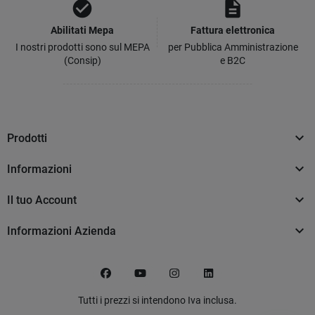
check_circle
description
Abilitati Mepa
Fattura elettronica
I nostri prodotti sono sul MEPA
per Pubblica Amministrazione
(Consip)
e B2C

Prodotti

Informazioni

Il tuo Account

Informazioni Azienda
Facebook
YouTube
Instagram
LinkedIn
Tutti i prezzi si intendono Iva inclusa.