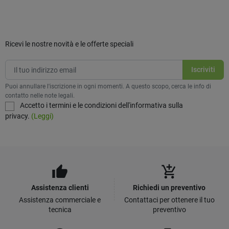
Ricevi le nostre novità e le offerte speciali
Puoi annullare l'iscrizione in ogni momenti. A questo scopo, cerca le info di
contatto nelle note legali.
Accetto i termini e le condizioni dell'informativa sulla
privacy.
(Leggi)
thumb_up
add_shopping_cart
Assistenza clienti
Richiedi un preventivo
Assistenza commerciale e
Contattaci per ottenere il tuo
tecnica
preventivo