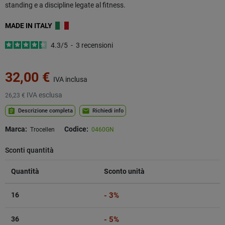
standing e a discipline legate al fitness.
MADE IN
ITALY
4.3
/
5
-
3
recensioni
32,00 €
IVA inclusa
IVA esclusa
26,23 €
assignment
mail
Descrizione completa
Richiedi info
Marca:
Codice:
Trocellen
0460GN
Sconti quantità
Quantità
Sconto unità
16
- 3%
36
- 5%