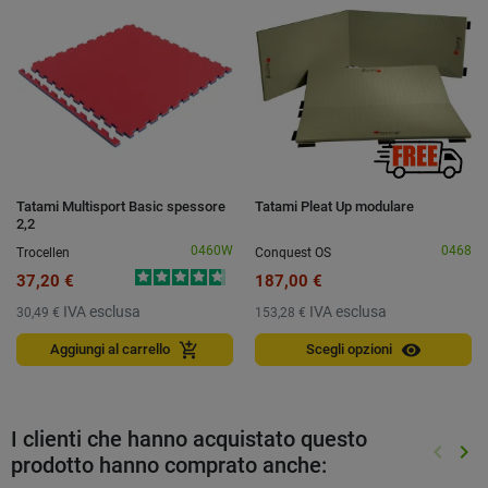
Tatami Multisport Basic spessore
Tatami Pleat Up modulare
2,2
0460W
0468
Trocellen
Conquest OS
37,20 €
187,00 €
IVA esclusa
IVA esclusa
30,49 €
153,28 €
visibility
add_shopping_cart
Aggiungi al carrello
Scegli opzioni
I clienti che hanno acquistato questo
keyboard_arrow_left
keyboard_arrow_right
prodotto hanno comprato anche:
Preced
Suc