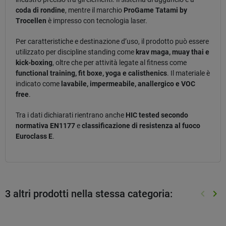
coda di rondine
, mentre il marchio
ProGame Tatami by
Trocellen
è impresso con tecnologia laser.
Per caratteristiche e destinazione d’uso, il prodotto può essere
utilizzato per discipline standing come
krav maga, muay thai e
kick-boxing
, oltre che per attività legate al fitness come
functional training, fit boxe, yoga e calisthenics
. Il materiale è
indicato come
lavabile, impermeabile, anallergico e VOC
free
.
Tra i dati dichiarati rientrano anche
HIC tested secondo
normativa EN1177
e
classificazione di resistenza al fuoco
Euroclass E
.
3 altri prodotti nella stessa categoria:
keyboard_arrow_left
keyboard_arrow_right
Preced
Suc