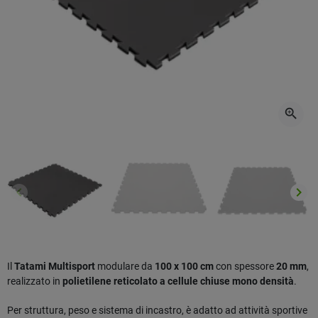
zoom_in
keyboard_arrow_left
keyboard_arrow_right
Precedente
Succ
Il
Tatami Multisport
modulare da
100 x 100 cm
con spessore
20 mm
,
realizzato in
polietilene reticolato a cellule chiuse mono densità
.
Per struttura, peso e sistema di incastro, è adatto ad attività sportive