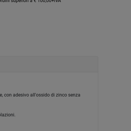
rdini superiori a € 100,00+IVA
, con adesivo all'ossido di zinco senza
lazioni.