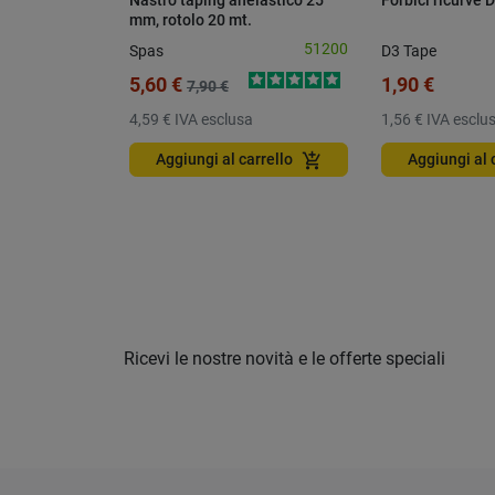
Nastro taping anelastico 25
Forbici ricurve 
mm, rotolo 20 mt.
51200
Spas
D3 Tape
5,60 €
1,90 €
7,90 €
4,59 €
IVA esclusa
1,56 €
IVA esclu
add_shopping_cart
Aggiungi al carrello
Aggiungi al 
Ricevi le nostre novità e le offerte speciali