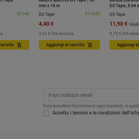
D3 Tape
Nastro sportivo D3 Tape | 50
Benda coesiva
mm x 10 m
D3 Tape, 5 mt 
pezzi
51142
51134C
D3 Tape
D3 Tape
4,40 €
11,90 €
13,20
sa
3,61 €
IVA esclusa
9,75 €
IVA escl
add_shopping_cart
add_shopping_cart
carrello
Aggiungi al carrello
Aggiungi al
Puoi annullare l'iscrizione in ogni momenti. A questo
Accetto i termini e le condizioni dell'in