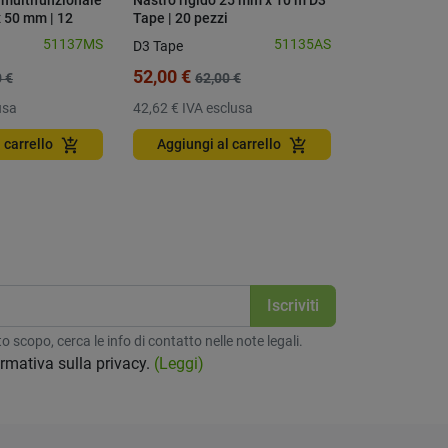
 multifunzionale
Nastro rigido 25 mm x 10 m D3
Benda coesiv
x 50 mm | 12
Tape | 20 pezzi
D3 Tape, 5 mt
51137MS
51135AS
D3 Tape
D3 Tape
52,00 €
2,10 €
 €
62,00 €
usa
42,62 €
IVA esclusa
1,72 €
IVA esc
add_shopping_cart
add_shopping_cart
 carrello
Aggiungi al carrello
Aggiungi a
 scopo, cerca le info di contatto nelle note legali.
formativa sulla privacy.
(Leggi)