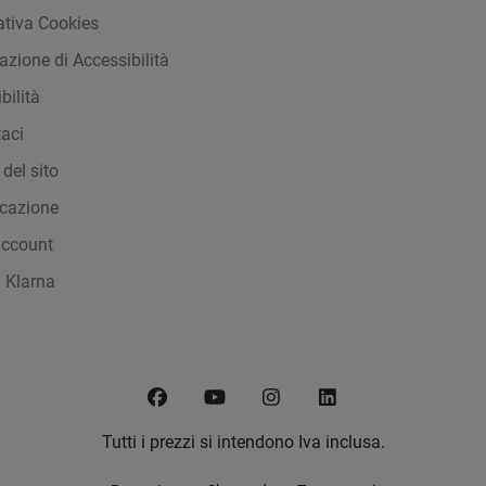
ativa Cookies
azione di Accessibilità
bilità
taci
del sito
icazione
account
 Klarna
Facebook
YouTube
Instagram
LinkedIn
Tutti i prezzi si intendono Iva inclusa.