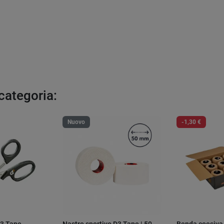
 categoria:
Nuovo
-1,30 €