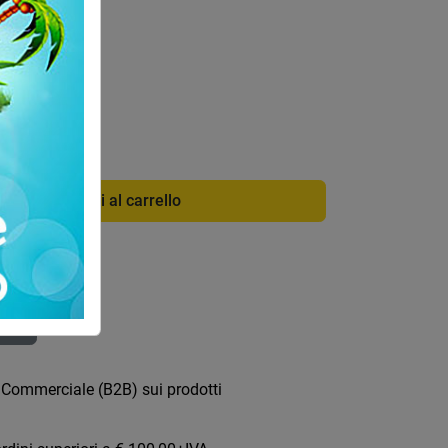
nclusa
di info
34BS
Aggiungi al carrello
ica
 Commerciale (B2B) sui prodotti