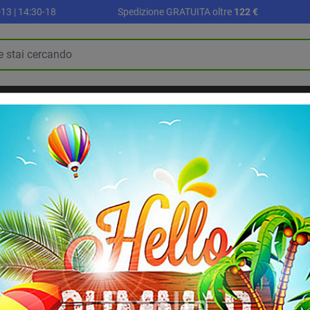
13 | 14:30-18
Spedizione GRATUITA oltre
122 €
R
PALLONI E ACCESSORI
SETTORE SCUOLA
ALLENAMENTO E FI
BLOG
RIABILITAZIONE E RECUPERO
Taping e Bendaggi
Nastro sportivo D3 Tape 38 mm x 10 m | 20 pezzi
Nastro sportivo D
pezzi
Tape ipoallergenico resistente 