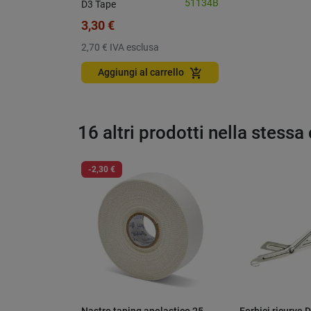
51134B
D3 Tape
3,30 €
2,70 €
IVA esclusa
add_shopping_cart
Aggiungi al carrello
16 altri prodotti nella stessa
-2,30 €