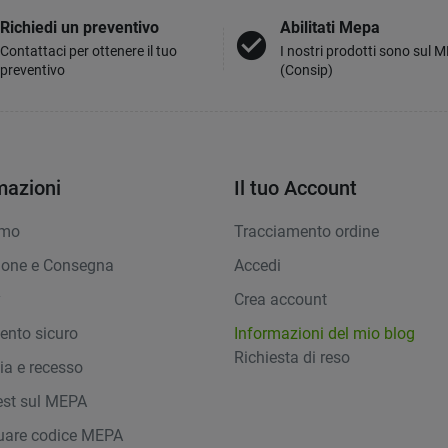
Richiedi un preventivo
Abilitati Mepa
check_circle
Contattaci per ottenere il tuo
I nostri prodotti sono sul 
preventivo
(Consip)
mazioni
Il tuo Account
amo
Tracciamento ordine
ione e Consegna
Accedi
y
Crea account
nto sicuro
Informazioni del mio blog
Richiesta di reso
ia e recesso
st sul MEPA
duare codice MEPA