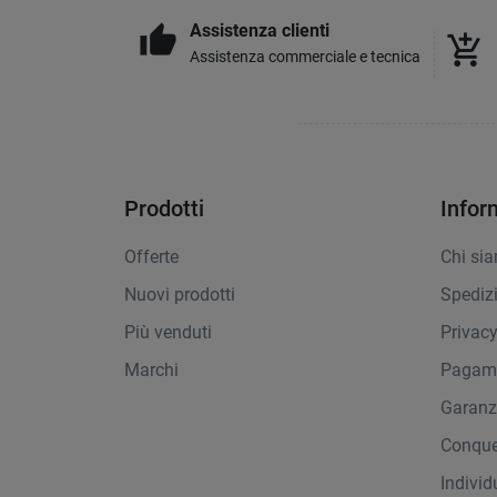
Assistenza clienti
thumb_up
add_shopping_cart
Assistenza commerciale e tecnica
Prodotti
Infor
Offerte
Chi si
Nuovi prodotti
Spediz
Più venduti
Privac
Marchi
Pagame
Garanz
Conque
Indivi