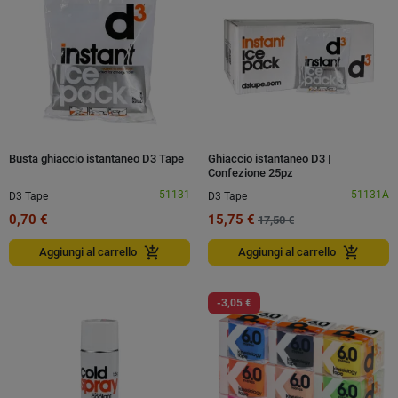
Busta ghiaccio istantaneo D3 Tape
Ghiaccio istantaneo D3 |
Confezione 25pz
51131
51131A
D3 Tape
D3 Tape
0,70 €
15,75 €
17,50 €
add_shopping_cart
add_shopping_cart
Aggiungi al carrello
Aggiungi al carrello
-3,05 €