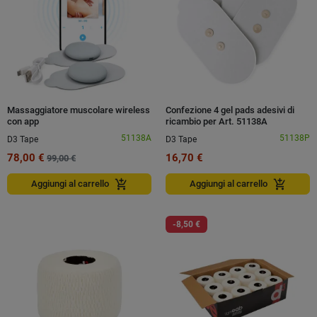
Massaggiatore muscolare wireless
Confezione 4 gel pads adesivi di
con app
ricambio per Art. 51138A
51138A
51138P
D3 Tape
D3 Tape
78,00 €
16,70 €
99,00 €
add_shopping_cart
add_shopping_cart
Aggiungi al carrello
Aggiungi al carrello
-8,50 €