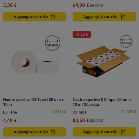
3,30 €
64,00 €
66,00 €
add_shopping_cart
add_shopping_cart
Aggiungi al carrello
Aggiungi al carrello
-4,50 €
Nastro sportivo D3 Tape | 50 mm x
Nastro sportivo D3 Tape 50 mm x
10 m
10 m | 20 pezzi
51134C
51134CS
D3 Tape
D3 Tape
4,40 €
83,50 €
88,00 €
add_shopping_cart
add_shopping_cart
Aggiungi al carrello
Aggiungi al carrello