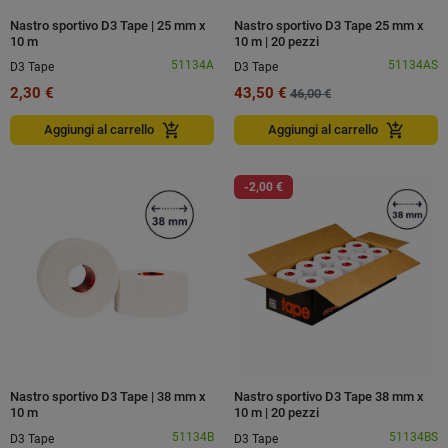
Nastro sportivo D3 Tape | 25 mm x
Nastro sportivo D3 Tape 25 mm x
10 m
10 m | 20 pezzi
51134A
51134AS
D3 Tape
D3 Tape
2,30 €
43,50 €
46,00 €
add_shopping_cart
add_shopping_cart
Aggiungi al carrello
Aggiungi al carrello
-2,00 €
Nastro sportivo D3 Tape | 38 mm x
Nastro sportivo D3 Tape 38 mm x
10 m
10 m | 20 pezzi
51134B
51134BS
D3 Tape
D3 Tape