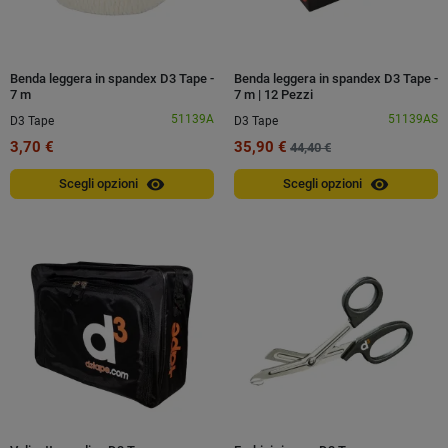
Benda leggera in spandex D3 Tape -
Benda leggera in spandex D3 Tape -
7 m
7 m | 12 Pezzi
51139A
51139AS
D3 Tape
D3 Tape
3,70 €
35,90 €
44,40 €
visibility
visibility
Scegli opzioni
Scegli opzioni