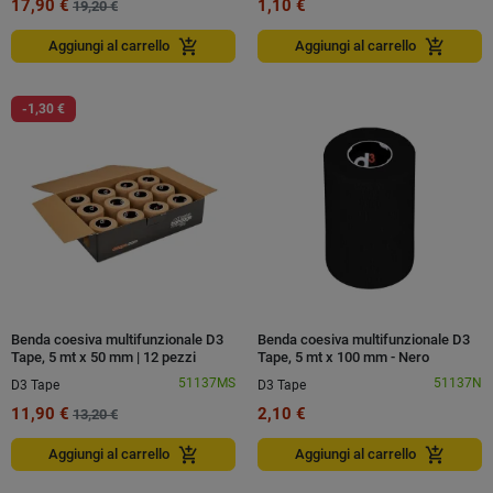
17,90 €
1,10 €
19,20 €
add_shopping_cart
add_shopping_cart
Aggiungi al carrello
Aggiungi al carrello
-1,30 €
Benda coesiva multifunzionale D3
Benda coesiva multifunzionale D3
Tape, 5 mt x 50 mm | 12 pezzi
Tape, 5 mt x 100 mm - Nero
51137MS
51137N
D3 Tape
D3 Tape
11,90 €
2,10 €
13,20 €
add_shopping_cart
add_shopping_cart
Aggiungi al carrello
Aggiungi al carrello