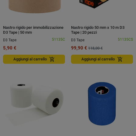
Nastro rigido per immobilizzazione
Nastro rigido 50 mm x 10 m D3
D3 Tape | 50 mm
Tape | 20 pezzi
51135C
51135CS
D3 Tape
D3 Tape
5,90 €
99,90 €
118,00 €
add_shopping_cart
add_shopping_cart
Aggiungi al carrello
Aggiungi al carrello