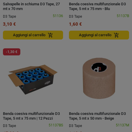
Salvapelle in schiuma D3 Tape, 27
Benda coesiva multifunzionale D3
mt x 70 mm
Tape, 5 mt x 75 mm - Blu
51136
51137B
D3 Tape
D3 Tape
3,10 €
1,60 €
add_shopping_cart
add_shopping_cart
Aggiungi al carrello
Aggiungi al carrello
-1,30 €
Benda coesiva multifunzionale D3
Benda coesiva multifunzionale D3
Tape, 5 mt x 75 mm | 12 Pezzi
Tape, 5 mt x 50 mm - Beige
51137BS
51137M
D3 Tape
D3 Tape