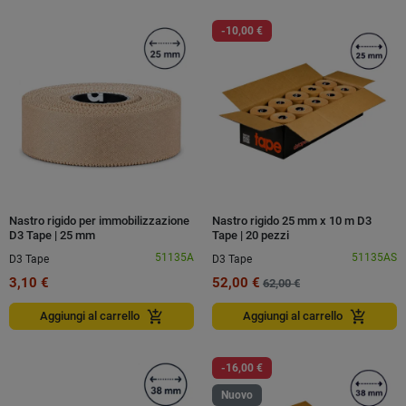
-10,00 €
Nastro rigido per immobilizzazione
Nastro rigido 25 mm x 10 m D3
D3 Tape | 25 mm
Tape | 20 pezzi
51135A
51135AS
D3 Tape
D3 Tape
3,10 €
52,00 €
62,00 €
add_shopping_cart
add_shopping_cart
Aggiungi al carrello
Aggiungi al carrello
-16,00 €
Nuovo