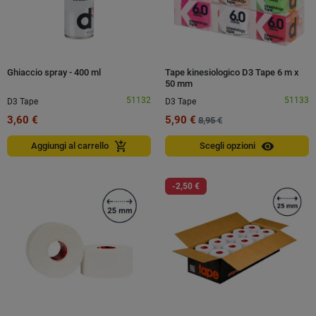
Ghiaccio spray - 400 ml
Tape kinesiologico D3 Tape 6 m x
50 mm
51132
51133
D3 Tape
D3 Tape
3,60 €
5,90 €
8,95 €
visibility
add_shopping_cart
Aggiungi al carrello
Scegli opzioni
-2,50 €