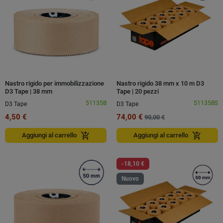
Nastro rigido per immobilizzazione
Nastro rigido 38 mm x 10 m D3
D3 Tape | 38 mm
Tape | 20 pezzi
51135B
51135BS
D3 Tape
D3 Tape
4,50 €
74,00 €
90,00 €
add_shopping_cart
add_shopping_cart
Aggiungi al carrello
Aggiungi al carrello
-18,10 €
Nuovo