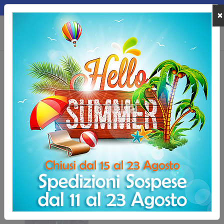
MEPA
×
0
Home
Marchi
D3 Tape
D3 Tape
Nastri e bendaggi sportivi
D3 Tape
: ideali per
supporto articolare
,
protezione muscolare
e
compressione
. Qualità professionale, subito
disponibili.
-10%