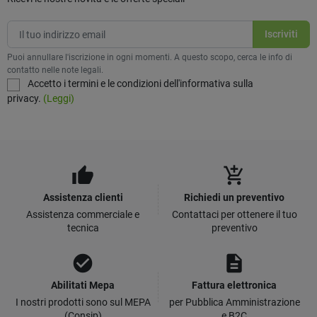
Puoi annullare l'iscrizione in ogni momenti. A questo scopo, cerca le info di
contatto nelle note legali.
Accetto i termini e le condizioni dell'informativa sulla
privacy.
(Leggi)
thumb_up
add_shopping_cart
Assistenza clienti
Richiedi un preventivo
Assistenza commerciale e
Contattaci per ottenere il tuo
tecnica
preventivo
check_circle
description
Abilitati Mepa
Fattura elettronica
I nostri prodotti sono sul MEPA
per Pubblica Amministrazione
(Consip)
e B2C