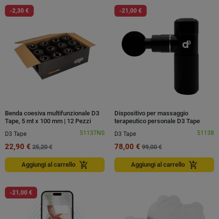
-2,30 €
-21,00 €
Benda coesiva multifunzionale D3
Dispositivo per massaggio
Tape, 5 mt x 100 mm | 12 Pezzi
terapeutico personale D3 Tape
51137NS
51138
D3 Tape
D3 Tape
22,90 €
78,00 €
25,20 €
99,00 €
add_shopping_cart
add_shopping_cart
Aggiungi al carrello
Aggiungi al carrello
-21,00 €