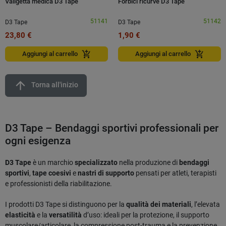
Valigetta medica D3 Tape
Forbici ricurve D3 Tape
51141
51142
D3 Tape
D3 Tape
23,80 €
1,90 €
add_shopping_cart
add_shopping_cart
Aggiungi al carrello
Aggiungi al carrello
arrow_upward
Torna all'inizio
D3 Tape – Bendaggi sportivi professionali per
ogni esigenza
D3 Tape
è un marchio
specializzato
nella produzione di
bendaggi
sportivi
,
tape coesivi
e
nastri di supporto
pensati per atleti, terapisti
e professionisti della riabilitazione.
I prodotti D3 Tape si distinguono per la
qualità dei materiali
, l’elevata
elasticità
e la
versatilità
d’uso: ideali per la protezione, il supporto
muscolare/articolare, la compressione post-trauma e la prevenzione