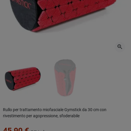
zoom_in
Rullo per trattamento miofasciale Gymstick da 30 cm con
rivestimento per agopressione, sfoderabile
45,90 €