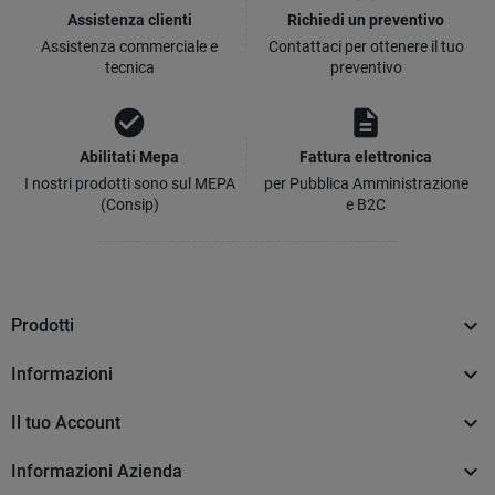
Assistenza clienti
Richiedi un preventivo
Assistenza commerciale e
Contattaci per ottenere il tuo
tecnica
preventivo
check_circle
description
Abilitati Mepa
Fattura elettronica
I nostri prodotti sono sul MEPA
per Pubblica Amministrazione
(Consip)
e B2C

Prodotti

Informazioni

Il tuo Account

Informazioni Azienda