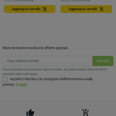
17,21 €
33,03 €
add_shopping_cart
add_shopping_cart
Aggiungi al carrello
Aggiungi al carrello
Ricevi le nostre novità e le offerte speciali
Puoi annullare l'iscrizione in ogni momenti. A questo scopo, cerca le info di
contatto nelle note legali.
Accetto i termini e le condizioni dell'informativa sulla
privacy.
(Leggi)
thumb_up
add_shopping_cart