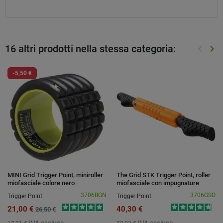
16 altri prodotti nella stessa categoria:
keyboard_arrow_left
keyboard_arrow_right
Preced
Suc
-5,50 €
MINI Grid Trigger Point, miniroller
The Grid STK Trigger Point, roller
miofasciale colore nero
miofasciale con impugnature
3706BGN
3706GSO
Trigger Point
Trigger Point
21,00 €
40,30 €
26,50 €
IVA esclusa
IVA esclusa