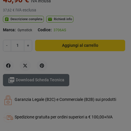
IVA inclusa
IVA esclusa
37,62 €
assignment
mail
Descrizione completa
Richiedi info
Marca:
Codice:
Gymstick
3706AS
-
+
Aggiungi al carrello
Condividi
Twitta
Pinterest

Download Scheda Tecnica
Garanzia Legale (B2C) e Commerciale (B2B) sui prodotti
Spedizione gratuita per ordini superiori a € 100,00+IVA