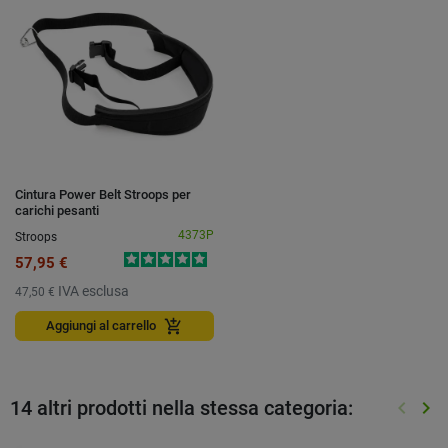
Cintura Power Belt Stroops per
carichi pesanti
4373P
Stroops
57,95 €
IVA esclusa
47,50 €
add_shopping_cart
Aggiungi al carrello
14 altri prodotti nella stessa categoria:
keyboard_arrow_left
keyboard_arrow_right
Preced
Suc