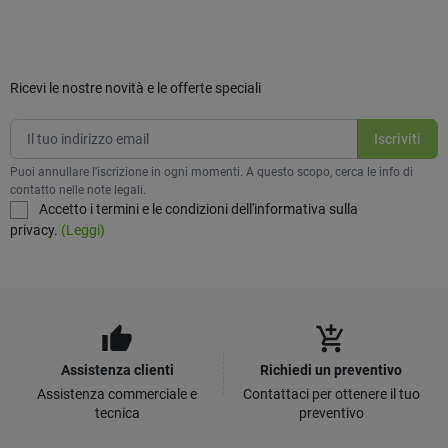
Ricevi le nostre novità e le offerte speciali
Puoi annullare l'iscrizione in ogni momenti. A questo scopo, cerca le info di
contatto nelle note legali.
Accetto i termini e le condizioni dell'informativa sulla
privacy.
(Leggi)
thumb_up
add_shopping_cart
Assistenza clienti
Richiedi un preventivo
Assistenza commerciale e
Contattaci per ottenere il tuo
tecnica
preventivo