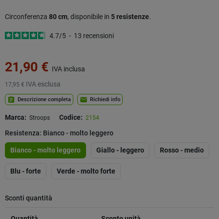
Circonferenza
80 cm
, disponibile in
5 resistenze
.
4.7
/
5
-
13
recensioni
21,90 €
IVA inclusa
IVA esclusa
17,95 €
assignment
mail
Descrizione completa
Richiedi info
Marca:
Codice:
Stroops
2154
Resistenza: Bianco - molto leggero
Bianco - molto leggero
Giallo - leggero
Rosso - medio
Blu - forte
Verde - molto forte
Sconti quantità
Quantità
Sconto unità