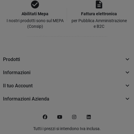
check_circle
description
Abilitati Mepa
Fattura elettronica
I nostri prodotti sono sul MEPA
per Pubblica Amministrazione
(Consip)
e B2C

Prodotti

Informazioni

Il tuo Account

Informazioni Azienda
Facebook
YouTube
Instagram
LinkedIn
Tutti i prezzi si intendono Iva inclusa.