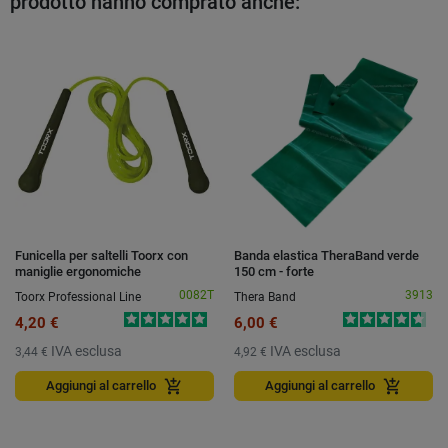
prodotto hanno comprato anche:
Funicella per saltelli Toorx con
Banda elastica TheraBand verde
maniglie ergonomiche
150 cm - forte
0082T
3913
Toorx Professional Line
Thera Band
4,20 €
6,00 €
IVA esclusa
IVA esclusa
3,44 €
4,92 €
add_shopping_cart
add_shopping_cart
Aggiungi al carrello
Aggiungi al carrello