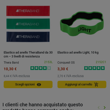
Elastico ad anello TheraBand da 30
Elastico ad anello Light, 10 kg
cm – 3 livelli di resistenza
2153L
2152C1
Thera Band
Conquest OS
10,30 €
3,30 €
IVA esclusa
IVA esclusa
8,44 €
2,70 €
visibility
add_shopping_cart
Scegli opzioni
Aggiungi al carrello
I clienti che hanno acquistato questo
keyboard_arrow_left
keyboard_arrow_right
Preced
Suc