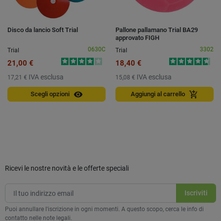
Disco da lancio Soft Trial
Pallone pallamano Trial BA29
approvato FIGH
0630C
3302
Trial
Trial
21,00 €
18,40 €
IVA esclusa
IVA esclusa
17,21 €
15,08 €
visibility
add_shopping_cart
Scegli opzioni
Aggiungi al carrello
Ricevi le nostre novità e le offerte speciali
Puoi annullare l'iscrizione in ogni momenti. A questo scopo, cerca le info di
contatto nelle note legali.