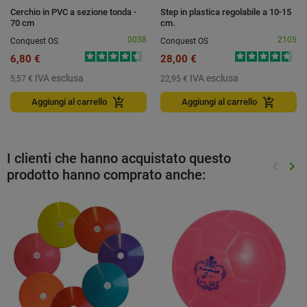
Cerchio in PVC a sezione tonda -
Step in plastica regolabile a 10-15
70 cm
cm.
0038
2105
Conquest OS
Conquest OS
6,80 €
28,00 €
IVA esclusa
IVA esclusa
5,57 €
22,95 €
add_shopping_cart
add_shopping_cart
Aggiungi al carrello
Aggiungi al carrello
I clienti che hanno acquistato questo
keyboard_arrow_left
keyboard_arrow_right
prodotto hanno comprato anche:
Preced
Suc