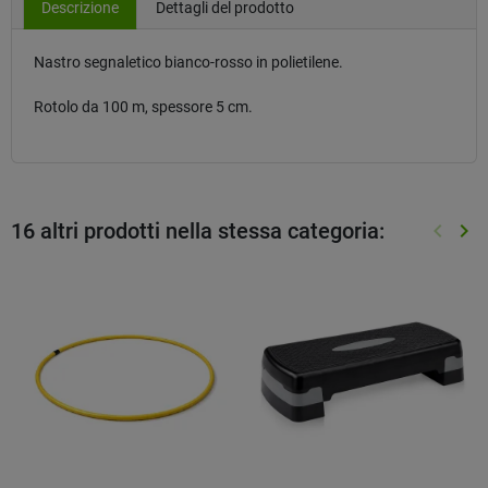
Descrizione
Dettagli del prodotto
Nastro segnaletico bianco-rosso in polietilene.
Rotolo da 100 m, spessore 5 cm.
16 altri prodotti nella stessa categoria:
keyboard_arrow_left
keyboard_arrow_right
Preced
Suc