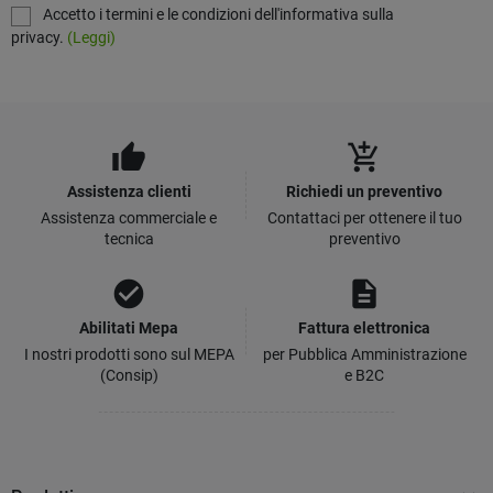
Accetto i termini e le condizioni dell'informativa sulla
privacy.
(Leggi)
thumb_up
add_shopping_cart
Assistenza clienti
Richiedi un preventivo
Assistenza commerciale e
Contattaci per ottenere il tuo
tecnica
preventivo
check_circle
description
Abilitati Mepa
Fattura elettronica
I nostri prodotti sono sul MEPA
per Pubblica Amministrazione
(Consip)
e B2C