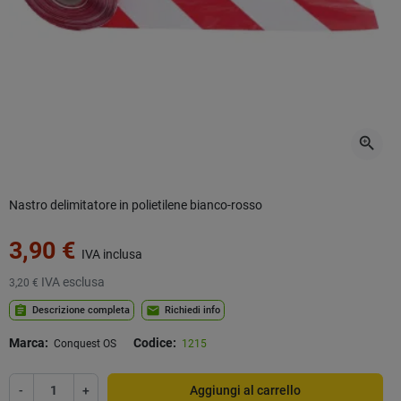
zoom_in
Nastro delimitatore in polietilene bianco-rosso
3,90 €
IVA inclusa
IVA esclusa
3,20 €
assignment
mail
Descrizione completa
Richiedi info
Marca:
Codice:
Conquest OS
1215
-
+
Aggiungi al carrello