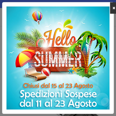
MEPA
×
0
Home
Allenamento e Fitness
Pesi da palestra
Manubrio gommato 
Manubrio gommato esagonale 20 kg
-20%