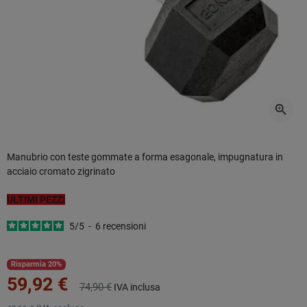
zoom_in
Manubrio con teste gommate a forma esagonale, impugnatura in
acciaio cromato zigrinato
ULTIMI PEZZI
5
/
5
-
6
recensioni
Risparmia 20%
59,92 €
74,90 €
IVA inclusa