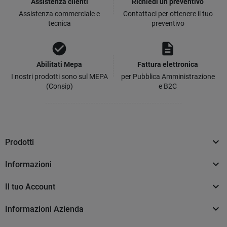
Assistenza clienti
Richiedi un preventivo
Assistenza commerciale e
Contattaci per ottenere il tuo
tecnica
preventivo
check_circle
description
Abilitati Mepa
Fattura elettronica
I nostri prodotti sono sul MEPA
per Pubblica Amministrazione
(Consip)
e B2C

Prodotti

Informazioni

Il tuo Account

Informazioni Azienda