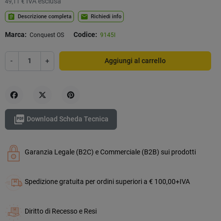
IVA esclusa
49,11 €
assignment
mail
Descrizione completa
Richiedi info
Marca:
Codice:
Conquest OS
9145I
-
+
Aggiungi al carrello
Condividi
Twitta
Pinterest

Download Scheda Tecnica
Garanzia Legale (B2C) e Commerciale (B2B) sui prodotti
Spedizione gratuita per ordini superiori a € 100,00+IVA
Diritto di Recesso e Resi