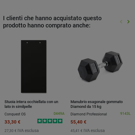
I clienti che hanno acquistato questo
keyboard_arrow_left
keyboard_arrow_right
prodotto hanno comprato anche:
Preced
Suc
Stuoia intera occhiellata con un
Manubrio esagonale gommato
lato in similpelle
Diamond da 15 kg
0449A
9143L
Conquest OS
Diamond Professional
33,30 €
55,40 €
IVA esclusa
IVA esclusa
27,30 €
45,41 €