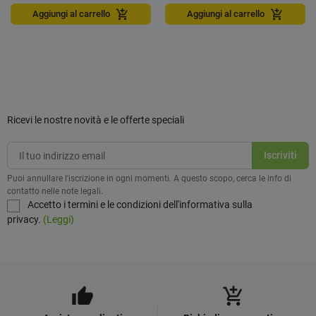
add_shopping_cart
add_shopping_cart
Aggiungi al carrello
Aggiungi al carrello
Ricevi le nostre novità e le offerte speciali
Puoi annullare l'iscrizione in ogni momenti. A questo scopo, cerca le info di
contatto nelle note legali.
Accetto i termini e le condizioni dell'informativa sulla
privacy.
(Leggi)
thumb_up
add_shopping_cart