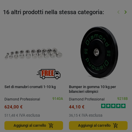
16 altri prodotti nella stessa categoria:
keyboard_arrow_left
keyboard_arrow_right
Preced
Suc
Set di manubri cromati 1-10 kg
Bumper in gomma 10 kg per
bilancieri olimpici
9140A
9218B
Diamond Professional
Diamond Professional
624,00 €
44,10 €
IVA esclusa
IVA esclusa
511,48 €
36,15 €
add_shopping_cart
add_shopping_cart
Aggiungi al carrello
Aggiungi al carrello