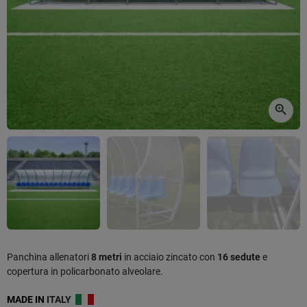
zoom_in
Panchina allenatori
8 metri
in acciaio zincato con
16 sedute
e
copertura in policarbonato alveolare.
MADE IN
ITALY