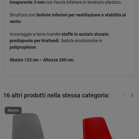
trasparente 3 mm
con fascia inferiore in laminato plastico.
Struttura con
feritoie inferiori per ventilazione e stabilità al
vento
.
Ancoraggio a terra tramite
staffe in acciaio zincato
predisposte per tirafondi
. Sedute anatomiche in
polipropilene
.
Sbalzo 123 cm – Altezza 200 cm.
16 altri prodotti nella stessa categoria:
keyboard_arrow_left
keyboard_arrow_right
Preced
Suc
Nuovo