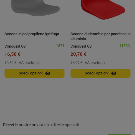
Scocca in polipropilene ignifuga
Scocca di ricambio per panchine in
alluminio
1871
1183N
Conquest OS
Conquest OS
16,50 €
20,70 €
IVA esclusa
IVA esclusa
13,52 €
16,97 €
visibility
visibility
Scegli opzioni
Scegli opzioni
Ricevi le nostre novità e le offerte speciali