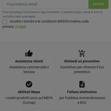
Puoi annullare l'iscrizione in ogni momenti. A questo scopo, cerca le info di
contatto nelle note legali.
Accetto i termini e le condizioni dell'informativa sulla
privacy.
(Leggi)
thumb_up
add_shopping_cart
Assistenza clienti
Richiedi un preventivo
Assistenza commerciale e
Contattaci per ottenere il tuo
tecnica
preventivo
check_circle
description
Abilitati Mepa
Fattura elettronica
I nostri prodotti sono sul MEPA
per Pubblica Amministrazione
(Consip)
e B2C