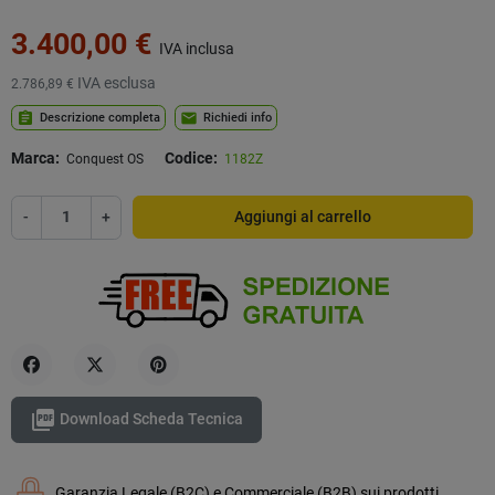
3.400,00 €
IVA inclusa
IVA esclusa
2.786,89 €
assignment
mail
Descrizione completa
Richiedi info
Marca:
Codice:
Conquest OS
1182Z
-
+
Aggiungi al carrello
Condividi
Twitta
Pinterest

Download Scheda Tecnica
Garanzia Legale (B2C) e Commerciale (B2B) sui prodotti