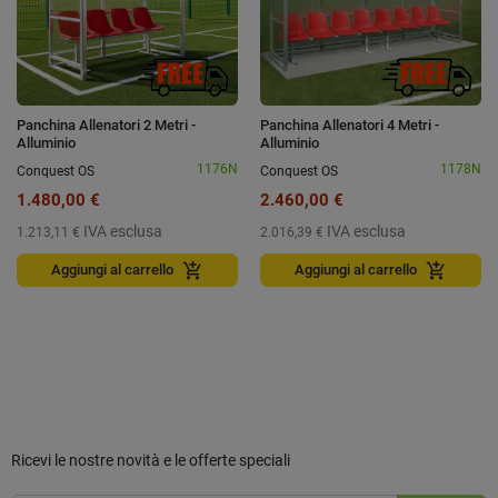
Panchina Allenatori 2 Metri -
Panchina Allenatori 4 Metri -
Alluminio
Alluminio
1176N
1178N
Conquest OS
Conquest OS
1.480,00 €
2.460,00 €
IVA esclusa
IVA esclusa
1.213,11 €
2.016,39 €
add_shopping_cart
add_shopping_cart
Aggiungi al carrello
Aggiungi al carrello
Ricevi le nostre novità e le offerte speciali