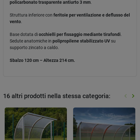
policarbonato trasparente antiurto 3 mm
.
Struttura inferiore con
feritoie per ventilazione e deflusso del
vento
.
Base dotata di
occhielli per fissaggio mediante tirafondi
.
Sedute anatomiche in
polipropilene stabilizzato UV
su
supporto zincato a caldo.
Sbalzo 120 cm – Altezza 214 cm.
16 altri prodotti nella stessa categoria:
keyboard_arrow_left
keyboard_arrow_right
Preced
Suc