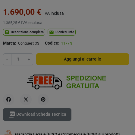
1.690,00 €
IVA inclusa
IVA esclusa
1.385,25 €
assignment
mail
Descrizione completa
Richiedi info
Marca:
Codice:
Conquest OS
1177N
-
+
Aggiungi al carrello
Condividi
Twitta
Pinterest

Download Scheda Tecnica
Garanzia Legale (B2C) e Commerciale (B2B) sui prodotti