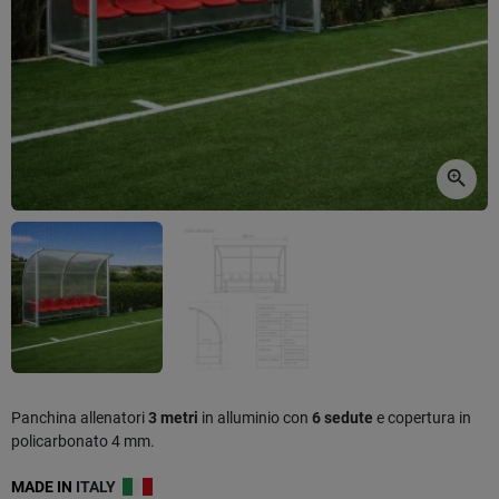
zoom_in
Panchina allenatori
3 metri
in alluminio con
6 sedute
e copertura in
policarbonato 4 mm.
MADE IN
ITALY