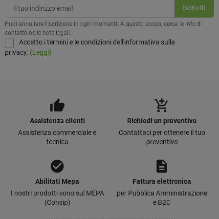
Puoi annullare l'iscrizione in ogni momenti. A questo scopo, cerca le info di
contatto nelle note legali.
Accetto i termini e le condizioni dell'informativa sulla
privacy.
(Leggi)
thumb_up
add_shopping_cart
Assistenza clienti
Richiedi un preventivo
Assistenza commerciale e
Contattaci per ottenere il tuo
tecnica
preventivo
check_circle
description
Abilitati Mepa
Fattura elettronica
I nostri prodotti sono sul MEPA
per Pubblica Amministrazione
(Consip)
e B2C