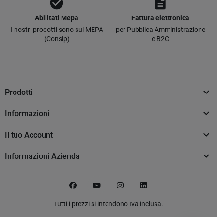
check_circle
description
Abilitati Mepa
Fattura elettronica
I nostri prodotti sono sul MEPA
per Pubblica Amministrazione
(Consip)
e B2C

Prodotti

Informazioni

Il tuo Account

Informazioni Azienda
Facebook
YouTube
Instagram
LinkedIn
Tutti i prezzi si intendono Iva inclusa.