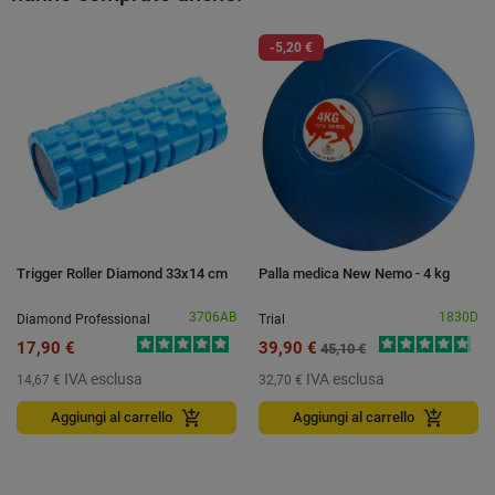
-5,20 €
Trigger Roller Diamond 33x14 cm
Palla medica New Nemo - 4 kg
3706AB
1830D
Diamond Professional
Trial
17,90 €
39,90 €
45,10 €
IVA esclusa
IVA esclusa
14,67 €
32,70 €
add_shopping_cart
add_shopping_cart
Aggiungi al carrello
Aggiungi al carrello