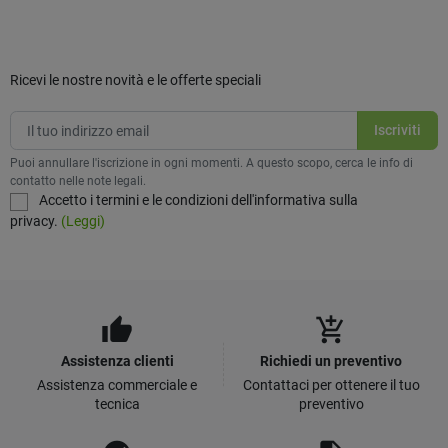
Ricevi le nostre novità e le offerte speciali
Puoi annullare l'iscrizione in ogni momenti. A questo scopo, cerca le info di
contatto nelle note legali.
Accetto i termini e le condizioni dell'informativa sulla
privacy.
(Leggi)
thumb_up
add_shopping_cart
Assistenza clienti
Richiedi un preventivo
Assistenza commerciale e
Contattaci per ottenere il tuo
tecnica
preventivo