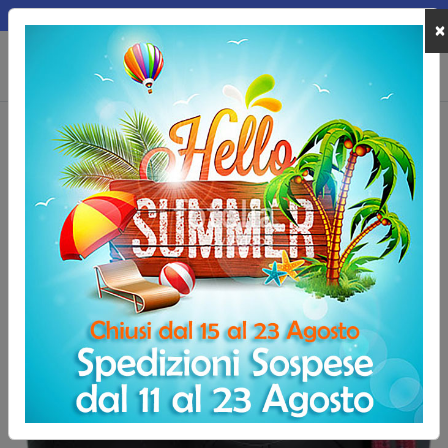
MEPA
×
0
Home
Allenamento e Fitness
Palle Mediche
Palla medica attrezzat
Palla medica attrezzata con fune da 7 kg.
-22,00 €