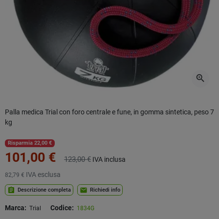
zoom_in
Palla medica Trial con foro centrale e fune, in gomma sintetica, peso 7
kg
Risparmia 22,00 €
101,00 €
123,00 €
IVA inclusa
IVA esclusa
82,79 €
assignment
mail
Descrizione completa
Richiedi info
Marca:
Codice:
Trial
1834G