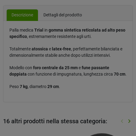
Descrizione
Dettagli del prodotto
Palla medica
Trial
in
gomma sintetica reticolata ad alto peso
specifico
, estremamente resistente agli urti.
Totalmente
atossica
e
latex-free
, perfettamente bilanciata e
dimensionalmente stabile anche dopo utilizzi intensivi.
Modello con
foro centrale da 25 mm
e
fune passante
doppiata
con funzione di impugnatura, lunghezza circa
70 cm
.
Peso
7 kg
, diametro
29 cm
.
16 altri prodotti nella stessa categoria:
keyboard_arrow_left
keyboard_arrow_right
Preced
Suc