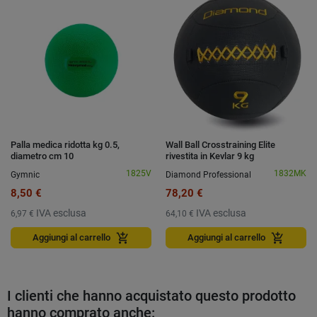
Palla medica ridotta kg 0.5,
Wall Ball Crosstraining Elite
diametro cm 10
rivestita in Kevlar 9 kg
1825V
1832MK
Gymnic
Diamond Professional
8,50 €
78,20 €
IVA esclusa
IVA esclusa
6,97 €
64,10 €
add_shopping_cart
add_shopping_cart
Aggiungi al carrello
Aggiungi al carrello
I clienti che hanno acquistato questo prodotto
hanno comprato anche: