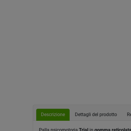
Descrizione
Dettagli del prodotto
Re
Palla psicomotoria
Trial
in
gomma reticolat