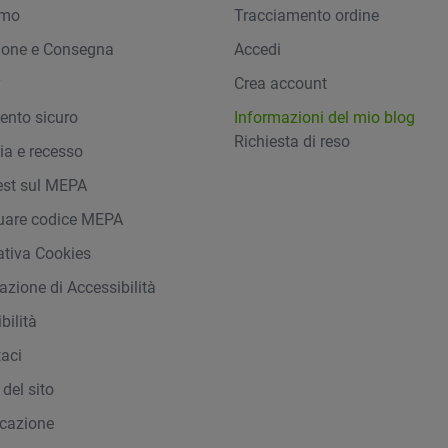
amo
Tracciamento ordine
ione e Consegna
Accedi
y
Crea account
nto sicuro
Informazioni del mio blog
Richiesta di reso
ia e recesso
st sul MEPA
duare codice MEPA
ativa Cookies
azione di Accessibilità
bilità
taci
del sito
icazione