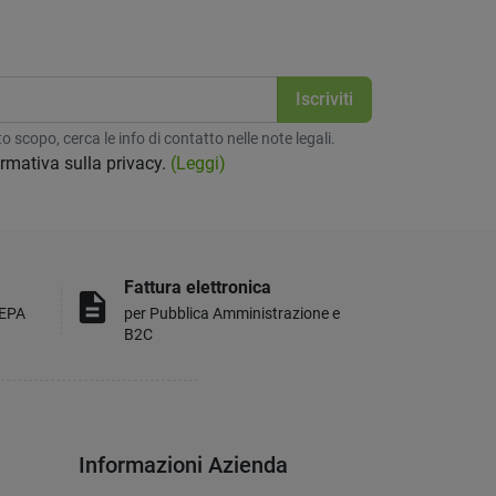
 scopo, cerca le info di contatto nelle note legali.
formativa sulla privacy.
(Leggi)
Fattura elettronica
description
MEPA
per Pubblica Amministrazione e
B2C
Informazioni Azienda