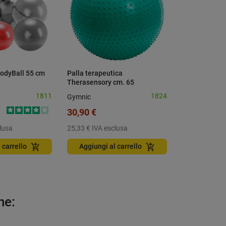
BodyBall 55 cm
Palla terapeutica
Palla Gymnic
Therasensory cm. 65
1811
1824
Gymnic
Gymnic
30,90 €
30,10 €
lusa
25,33 €
IVA esclusa
24,67 €
IVA e
add_shopping_cart
add_shopping_cart
 carrello
Aggiungi al carrello
Aggiungi a
he: