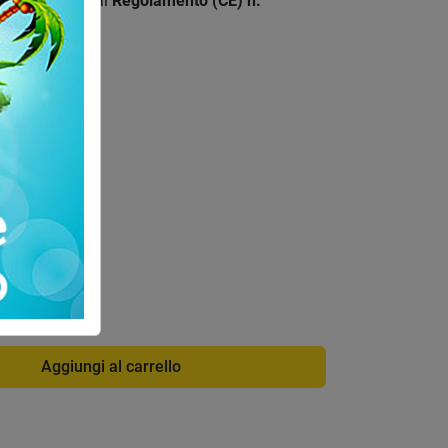
free, conforme al
Regolamento (CE) n.
09/48/CE
.
nclusa
di info
Aggiungi al carrello