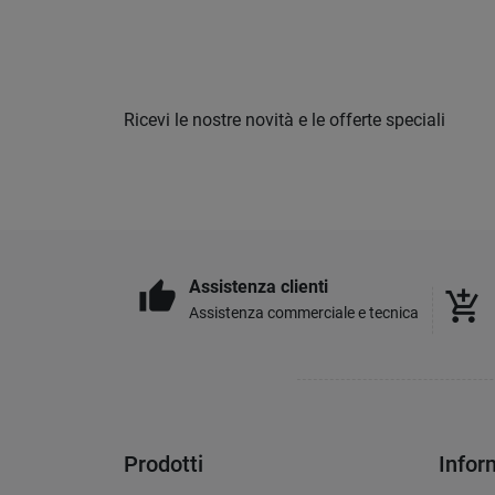
Ricevi le nostre novità e le offerte speciali
Assistenza clienti
thumb_up
add_shopping_cart
Assistenza commerciale e tecnica
Prodotti
Infor