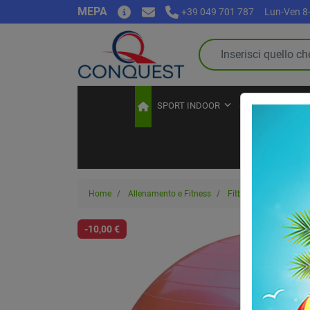
MEPA
+39 049 701 787
Lun-Ven 8-
SPORT INDOOR
SPORT OUTDOO
Home
Allenamento e Fitness
Fitball e palle ginnich
-10,00 €