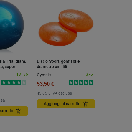
ia Trial diam.
Disc’o’ Sport, gonfiabile
ta, super
diametro cm. 55
18186
3761
Gymnic
53,50 €
43,85 €
IVA esclusa
usa
add_shopping_cart
Aggiungi al carrello
add_shopping_cart
carrello