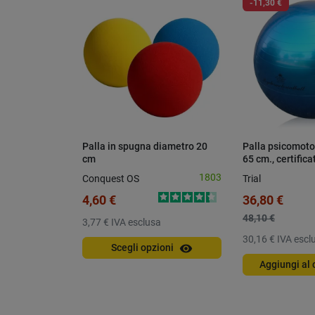
-11,30 €
Palla in spugna diametro 20
Palla psicomotor
cm
65 cm., certifica
resistente
1803
Conquest OS
Trial
4,60 €
36,80 €
48,10 €
3,77 €
IVA esclusa
30,16 €
IVA escl
visibility
Scegli opzioni
Aggiungi al 