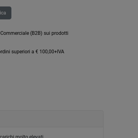
ica
 Commerciale (B2B) sui prodotti
rdini superiori a € 100,00+IVA
arichi molto elevati.