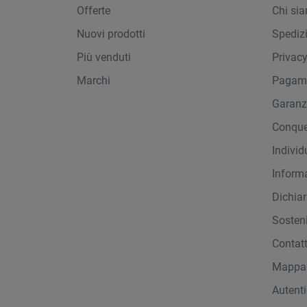
Offerte
Chi si
Nuovi prodotti
Spediz
Più venduti
Privac
Marchi
Pagame
Garanz
Conque
Indivi
Inform
Dichiar
Sosteni
Contat
Mappa 
Autent