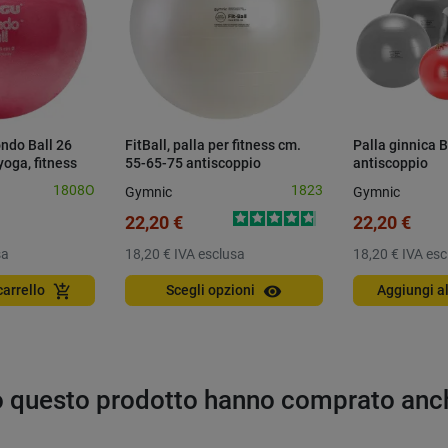
ndo Ball 26
FitBall, palla per fitness cm.
Palla ginnica 
yoga, fitness
55-65-75 antiscoppio
antiscoppio
1808O
1823
Gymnic
Gymnic
22,20 €
22,20 €
sa
18,20 €
IVA esclusa
18,20 €
IVA esc
visibility
add_shopping_cart
carrello
Scegli opzioni
Aggiungi al
to questo prodotto hanno comprato anc