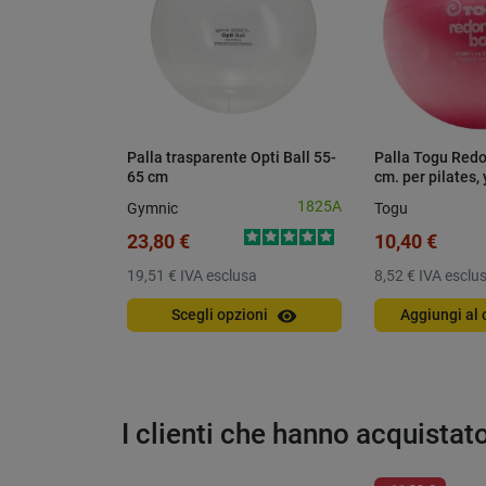
Palla trasparente Opti Ball 55-
Palla Togu Redo
65 cm
cm. per pilates, 
1825A
Gymnic
Togu
23,80 €
10,40 €
19,51 €
IVA esclusa
8,52 €
IVA esclu
visibility
Scegli opzioni
Aggiungi al 
I clienti che hanno acquista