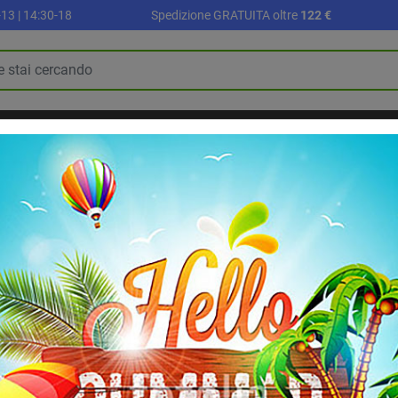
13 | 14:30-18
Spedizione GRATUITA oltre
122 €
R
PALLONI E ACCESSORI
SETTORE SCUOLA
ALLENAMENTO E FI
BLOG
RIABILITAZIONE E RECUPERO
e
Palla psicomotoria Trial diam. 75 cm., certificata, super resistente
Palla psicomotoria
certificata, super 
Palla psicomotoria Trial diam.