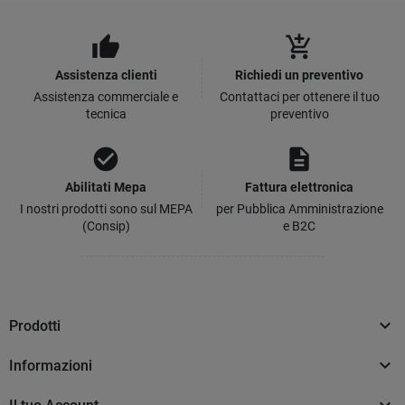
thumb_up
add_shopping_cart
Assistenza clienti
Richiedi un preventivo
Assistenza commerciale e
Contattaci per ottenere il tuo
tecnica
preventivo
check_circle
description
Abilitati Mepa
Fattura elettronica
I nostri prodotti sono sul MEPA
per Pubblica Amministrazione
(Consip)
e B2C

Prodotti

Informazioni