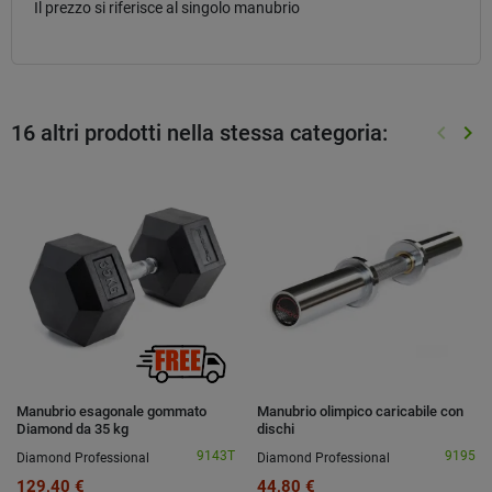
Il prezzo si riferisce al singolo manubrio
16 altri prodotti nella stessa categoria:
keyboard_arrow_left
keyboard_arrow_right
Preced
Suc
Manubrio esagonale gommato
Manubrio olimpico caricabile con
Diamond da 35 kg
dischi
9143T
9195
Diamond Professional
Diamond Professional
129,40 €
44,80 €