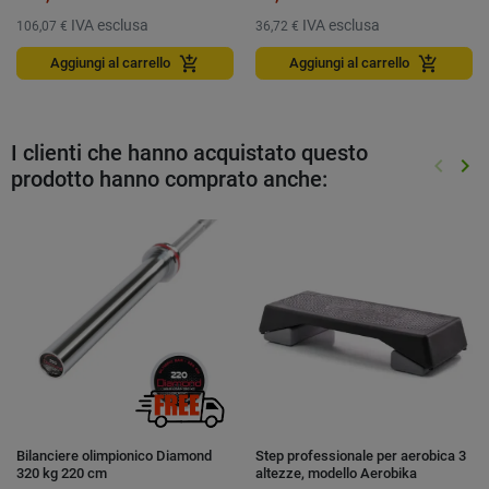
IVA esclusa
IVA esclusa
106,07 €
36,72 €
add_shopping_cart
add_shopping_cart
Aggiungi al carrello
Aggiungi al carrello
I clienti che hanno acquistato questo
keyboard_arrow_left
keyboard_arrow_right
prodotto hanno comprato anche:
Preced
Suc
Bilanciere olimpionico Diamond
Step professionale per aerobica 3
320 kg 220 cm
altezze, modello Aerobika