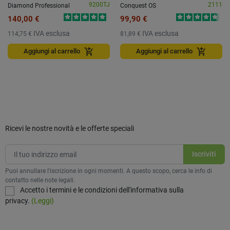
9200TJ
2111
Diamond Professional
Conquest OS
140,00 €
99,90 €
IVA esclusa
IVA esclusa
114,75 €
81,89 €
add_shopping_cart
add_shopping_cart
Aggiungi al carrello
Aggiungi al carrello
Ricevi le nostre novità e le offerte speciali
Puoi annullare l'iscrizione in ogni momenti. A questo scopo, cerca le info di
contatto nelle note legali.
Accetto i termini e le condizioni dell'informativa sulla
privacy.
(Leggi)