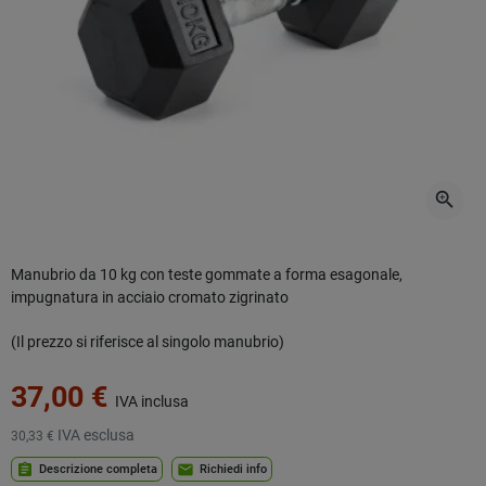
zoom_in
Manubrio da 10 kg con teste gommate a forma esagonale,
impugnatura in acciaio cromato zigrinato
(Il prezzo si riferisce al singolo manubrio)
37,00 €
IVA inclusa
IVA esclusa
30,33 €
assignment
mail
Descrizione completa
Richiedi info