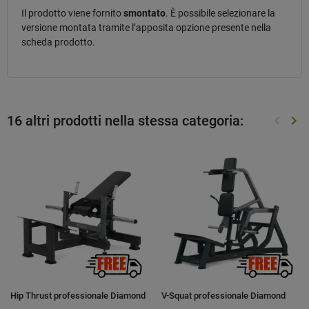
Il prodotto viene fornito
smontato
. È possibile selezionare la
versione montata tramite l’apposita opzione presente nella
scheda prodotto.
16 altri prodotti nella stessa categoria:
keyboard_arrow_left
keyboard_arrow_right
Preced
Suc
Hip Thrust professionale Diamond
V-Squat professionale Diamond