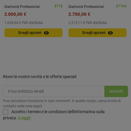
8718
8716A
Diamond Professional
Diamond Professional
2.000,00 €
2.700,00 €
IVA esclusa
IVA esclusa
1.639,34 €
2.213,11 €
visibility
visibility
Scegli opzioni
Scegli opzioni
Ricevi le nostre novità e le offerte speciali
Puoi annullare l'iscrizione in ogni momenti. A questo scopo, cerca le info di
contatto nelle note legali.
Accetto i termini e le condizioni dell'informativa sulla
privacy.
(Leggi)