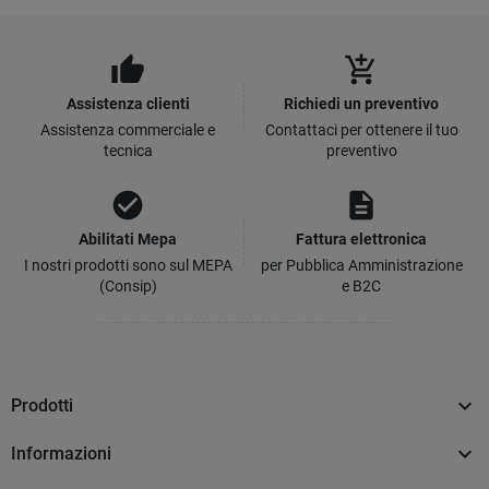
thumb_up
add_shopping_cart
Assistenza clienti
Richiedi un preventivo
Assistenza commerciale e
Contattaci per ottenere il tuo
tecnica
preventivo
check_circle
description
Abilitati Mepa
Fattura elettronica
I nostri prodotti sono sul MEPA
per Pubblica Amministrazione
(Consip)
e B2C

Prodotti

Informazioni