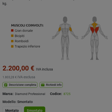
kg.
2.200,00 €
IVA inclusa
IVA esclusa
1.803,28 €
assignment
mail
Descrizione completa
Richiedi info
Marca:
Codice:
Diamond Professional
8725
Modello: Smontato
Montato
Smontato