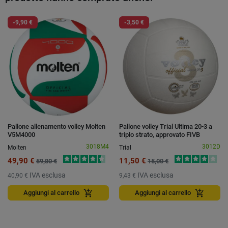
-9,90 €
-3,50 €
Pallone allenamento volley Molten
Pallone volley Trial Ultima 20-3 a
V5M4000
triplo strato, approvato FIVB
3018M4
3012D
Molten
Trial
49,90 €
11,50 €
59,80 €
15,00 €
IVA esclusa
IVA esclusa
40,90 €
9,43 €
add_shopping_cart
add_shopping_cart
Aggiungi al carrello
Aggiungi al carrello