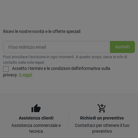
Ricevi le nostre novità e le offerte speciali
Puoi annullare l'iscrizione in ogni momenti. A questo scopo, cerca le info di
contatto nelle note legali.
Accetto i termini e le condizioni dell'informativa sulla
privacy.
(Leggi)
thumb_up
add_shopping_cart
Assistenza clienti
Richiedi un preventivo
Assistenza commerciale e
Contattaci per ottenere il tuo
tecnica
preventivo