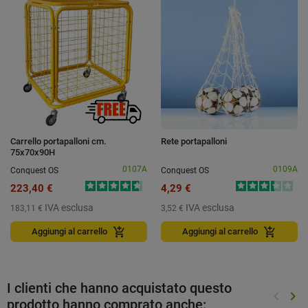
Carrello portapalloni cm.
Rete portapalloni
75x70x90H
0107A
0109A
Conquest OS
Conquest OS
223,40 €
4,29 €
IVA esclusa
IVA esclusa
183,11 €
3,52 €
add_shopping_cart
add_shopping_cart
Aggiungi al carrello
Aggiungi al carrello
I clienti che hanno acquistato questo
keyboard_arrow_left
keyboard_arrow_right
prodotto hanno comprato anche:
Preced
Suc