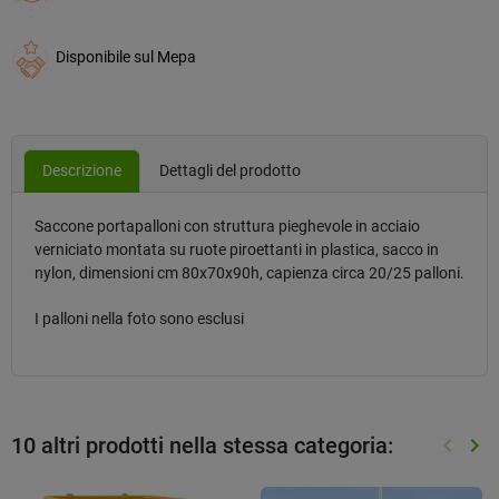
Disponibile sul Mepa
Descrizione
Dettagli del prodotto
Saccone portapalloni con struttura pieghevole in acciaio
verniciato montata su ruote piroettanti in plastica, sacco in
nylon, dimensioni cm 80x70x90h, capienza circa 20/25 palloni.
I palloni nella foto sono esclusi
10 altri prodotti nella stessa categoria:
keyboard_arrow_left
keyboard_arrow_right
Preced
Suc