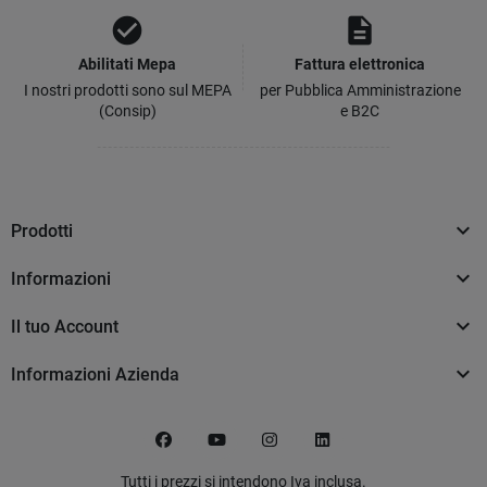
check_circle
description
Abilitati Mepa
Fattura elettronica
I nostri prodotti sono sul MEPA
per Pubblica Amministrazione
(Consip)
e B2C

Prodotti

Informazioni

Il tuo Account

Informazioni Azienda
Facebook
YouTube
Instagram
LinkedIn
Tutti i prezzi si intendono Iva inclusa.