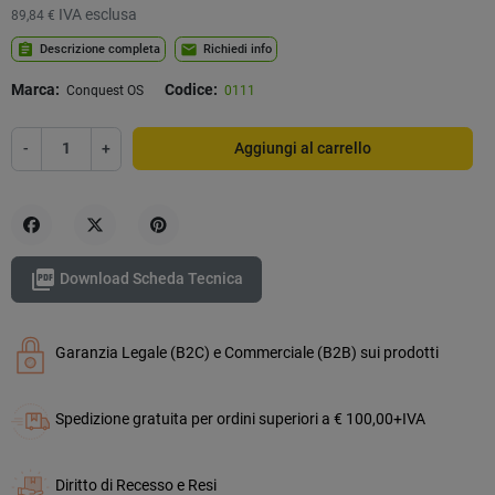
IVA esclusa
89,84 €
assignment
mail
Descrizione completa
Richiedi info
Marca:
Codice:
Conquest OS
0111
-
+
Aggiungi al carrello
Condividi
Twitta
Pinterest

Download Scheda Tecnica
Garanzia Legale (B2C) e Commerciale (B2B) sui prodotti
Spedizione gratuita per ordini superiori a € 100,00+IVA
Diritto di Recesso e Resi