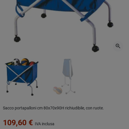
zoom_in
Sacco portapalloni cm 80x70x90H richiudibile, con ruote.
109,60 €
IVA inclusa