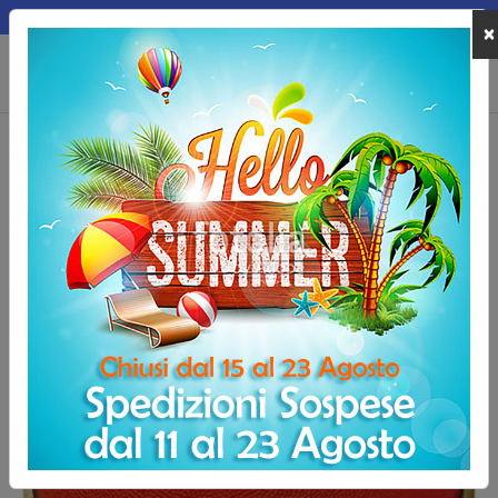
MEPA
×
0
Home
Palloni e Accessori
Palloni da Basket
Palloni da basket 3x3
Pallone basket Molten D3500 Outdoor, misura 6