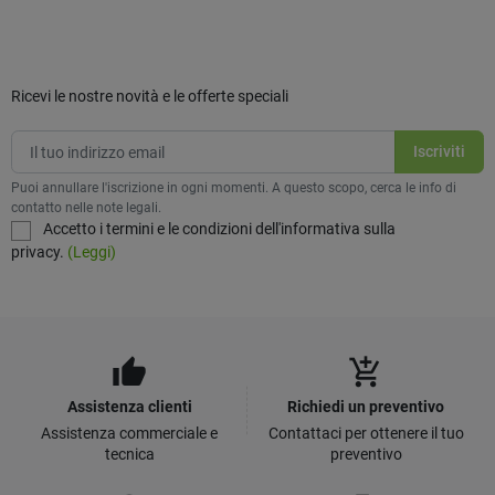
Ricevi le nostre novità e le offerte speciali
Puoi annullare l'iscrizione in ogni momenti. A questo scopo, cerca le info di
contatto nelle note legali.
Accetto i termini e le condizioni dell'informativa sulla
privacy.
(Leggi)
thumb_up
add_shopping_cart
Assistenza clienti
Richiedi un preventivo
Assistenza commerciale e
Contattaci per ottenere il tuo
tecnica
preventivo