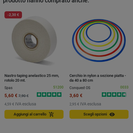
prodotto hanno comprato anche:
-2,30 €
Nastro taping anelastico 25 mm,
Cerchio in nylon a sezione piatta -
rotolo 20 mt.
da 40 a 80 cm
51200
0033
Spas
Conquest OS
5,60 €
3,60 €
7,90 €
IVA esclusa
IVA esclusa
4,59 €
2,95 €
visibility
add_shopping_cart
Aggiungi al carrello
Scegli opzioni