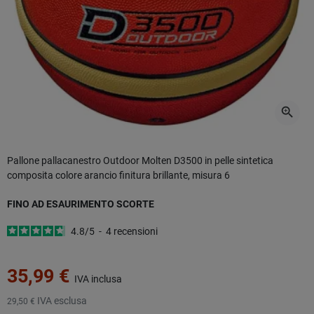
zoom_in
Pallone pallacanestro Outdoor Molten D3500 in pelle sintetica
composita colore arancio finitura brillante, misura 6
FINO AD ESAURIMENTO SCORTE
4.8
/
5
-
4
recensioni
35,99 €
IVA inclusa
IVA esclusa
29,50 €