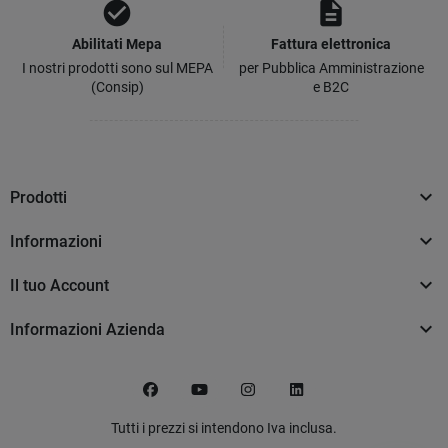
check_circle
description
Abilitati Mepa
Fattura elettronica
I nostri prodotti sono sul MEPA
per Pubblica Amministrazione
(Consip)
e B2C

Prodotti

Informazioni

Il tuo Account

Informazioni Azienda
Facebook
YouTube
Instagram
LinkedIn
Tutti i prezzi si intendono Iva inclusa.