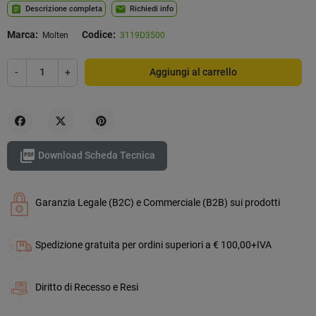
assignment
mail
Descrizione completa
Richiedi info
Marca:
Codice:
Molten
3119D3500
-
+
Aggiungi al carrello
Condividi
Twitta
Pinterest

Download Scheda Tecnica
Garanzia Legale (B2C) e Commerciale (B2B) sui prodotti
Spedizione gratuita per ordini superiori a € 100,00+IVA
Diritto di Recesso e Resi