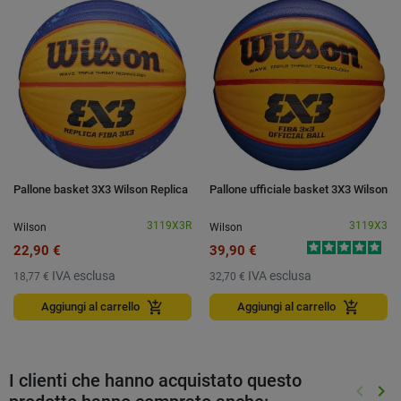
Pallone basket 3X3 Wilson Replica
Pallone ufficiale basket 3X3 Wilson
3119X3R
3119X3
Wilson
Wilson
22,90 €
39,90 €
IVA esclusa
IVA esclusa
18,77 €
32,70 €
add_shopping_cart
add_shopping_cart
Aggiungi al carrello
Aggiungi al carrello
I clienti che hanno acquistato questo
keyboard_arrow_left
keyboard_arrow_right
Preced
Suc